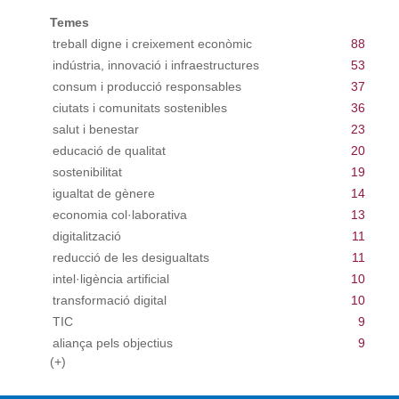
Temes
treball digne i creixement econòmic
88
indústria, innovació i infraestructures
53
consum i producció responsables
37
ciutats i comunitats sostenibles
36
salut i benestar
23
educació de qualitat
20
sostenibilitat
19
igualtat de gènere
14
economia col·laborativa
13
digitalització
11
reducció de les desigualtats
11
intel·ligència artificial
10
transformació digital
10
TIC
9
aliança pels objectius
9
(+)