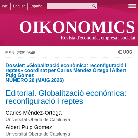
Inici
English
Español
OIKONOMICS
Revista d'economia, empresa i societat
ISSN: 2339-9546
Dossier: «Globalització econòmica: reconfiguració i
reptes» coordinat per Carles Méndez Ortega i Albert
Puig Gómez
NÚMERO 26 (MAIG 2026)
Editorial. Globalització econòmica:
reconfiguració i reptes
Carles Méndez-Ortega
Universitat Oberta de Catalunya
Albert Puig Gómez
Universitat Oberta de Catalunya