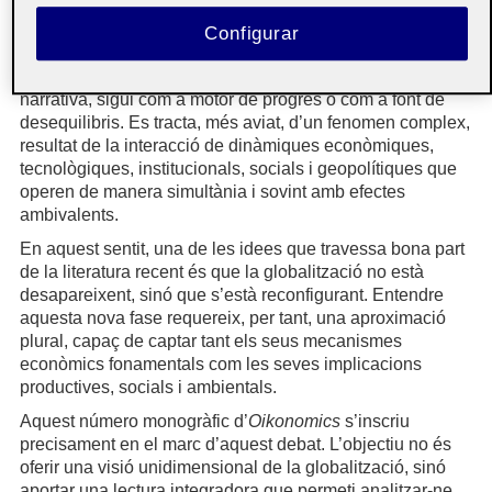
planeta.
Configurar
Això fa evident que la globalització no pot ser analitzada
ni com un procés homogeni ni a través d’una única
narrativa, sigui com a motor de progrés o com a font de
desequilibris. Es tracta, més aviat, d’un fenomen complex,
resultat de la interacció de dinàmiques econòmiques,
tecnològiques, institucionals, socials i geopolítiques que
operen de manera simultània i sovint amb efectes
ambivalents.
En aquest sentit, una de les idees que travessa bona part
de la literatura recent és que la globalització no està
desapareixent, sinó que s’està reconfigurant. Entendre
aquesta nova fase requereix, per tant, una aproximació
plural, capaç de captar tant els seus mecanismes
econòmics fonamentals com les seves implicacions
productives, socials i ambientals.
Aquest número monogràfic d’
Oikonomics
s’inscriu
precisament en el marc d’aquest debat. L’objectiu no és
oferir una visió unidimensional de la globalització, sinó
aportar una lectura integradora que permeti analitzar-ne