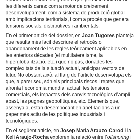
les diferents cares: com a motor de creixement i
desenvolupament, com a sistema de producció global
amb implicacions territorials, i com a procés que genera
tensions socials, distributives i ambientals.
En el primer article del dossier, en
Joan Tugores
planteja
que resulta més fàcil descriure el retrocés o
abandonament de les regles teòricament aplicables en
les anteriors dècades (el multilateralisme, la
hiperglobalització, etc.) que no pas, donades les
complexitats de la situació actual, anticipar vectors de
futur. No obstant això, al llarg de l’article desenvolupa els
que, a parer seu, són els principals riscos i reptes que
afronta l’economia mundial actual: les tensions
comercials, els impactes dels canvis tecnològics d’ampli
abast, les pugnes geopolítiques, etc. Elements que,
assenyala, estan desembocant en apel·lacions a un
paper més actiu de les polítiques industrials i
tecnològiques.
En el següent article, en
Josep Maria Arauzo-Carod
i la
Keli Araujo-Rocha
exploren la relació entre l’
offshoring
i