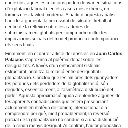
contextos, aquestes relacions poden derivar en situacions
d’explotació laboral i, en els casos més extrems, en
formes d’esclavitud moderna. A partir d’aquesta anàlisi,
l’article argumenta la necessitat de situar el treball al
centre de la reflexió sobre les cadenes de
subministrament globals per comprendre millor les
implicacions socials del model productiu contemporani i
els seus límits.
Finalment, en el darrer article del dossier, en
Juan Carlos
Palacios
s’aproxima al polèmic debat sobre les
desigualtats. A través d’un enfocament sistèmic-
estructural, analitza la relació entre desigualtat i
globalització. Conclou que les millores dels guanyadors i
les pèrdues dels perdedors de la globalització, són
degudes, essencialment, a l’asimètrica distribució del
poder. Aquesta aproximació ajuda a entendre algunes de
les aparents contradiccions que estem presenciant
actualment en matèria de comerç internacional o a
comprendre per què, molt probablement, la reversió
parcial de la globalització no condueixi a una distribució
de la renda menys desigual. Al contrari, l’autor pronostica