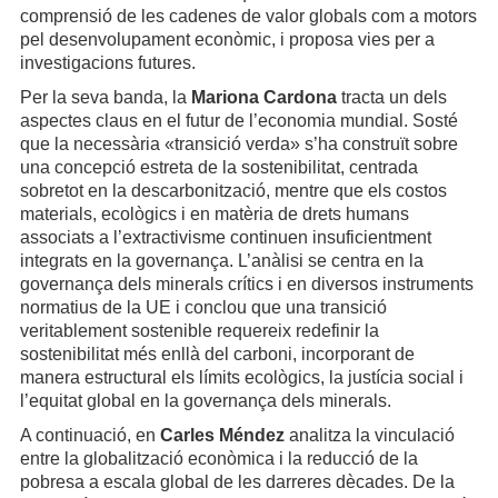
comprensió de les cadenes de valor globals com a motors
pel desenvolupament econòmic, i proposa vies per a
investigacions futures.
Per la seva banda, la
Mariona Cardona
tracta un dels
aspectes claus en el futur de l’economia mundial. Sosté
que la necessària «transició verda» s’ha construït sobre
una concepció estreta de la sostenibilitat, centrada
sobretot en la descarbonització, mentre que els costos
materials, ecològics i en matèria de drets humans
associats a l’extractivisme continuen insuficientment
integrats en la governança. L’anàlisi se centra en la
governança dels minerals crítics i en diversos instruments
normatius de la UE i conclou que una transició
veritablement sostenible requereix redefinir la
sostenibilitat més enllà del carboni, incorporant de
manera estructural els límits ecològics, la justícia social i
l’equitat global en la governança dels minerals.
A continuació, en
Carles Méndez
analitza la vinculació
entre la globalització econòmica i la reducció de la
pobresa a escala global de les darreres dècades. De la