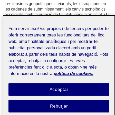
Les tensions geopolítiques creixents, les disrupcions en
les cadenes de subministrament, els canvis tecnològics
accelerats, amb la irrupció de la intel·ligència artificial, i la
reaparició de polítiques industrials i comercials més
actives han contribuït a configurar un escenari en què la
Fem servir
cookies
pròpies i de tercers per poder-te
globalització ja no es pot entendre en els mateixos termes
oferir correctament totes les funcionalitats del lloc
que durant el període d’hiperglobalització de finals del
web, amb finalitats analítiques i per mostrar-te
segle
XX
i inicis del segle
XXI
. Lluny de desaparèixer, la
globalització sembla haver entrat en una nova fase,
publicitat personalitzada d'acord amb un perfil
marcada per una major complexitat i incertesa.
elaborat a partir dels teus hàbits de navegació. Pots
En aquest context, el debat sobre la globalització s’ha
acceptar, rebutjar o configurar les teves
intensificat tant en l’àmbit acadèmic com en l’esfera
preferències fent clic a sota, o obtenir-ne més
pública. Una part important d’aquest debat se centra en
informació en la nostra
política de cookies.
qüestions productives i comercials, així com en els seus
efectes distributius, especialment en relació amb la
desigualtat i les asimetries de poder; altres aproximacions
Acceptar
posen l’accent en les condicions laborals que sostenen
les cadenes de producció globals, mentre que, de manera
creixent, també s’hi han incorporat perspectives
Rebutjar
ambientals que qüestionen la compatibilitat entre el
model de creixement globalitzat i els límits ecològics del