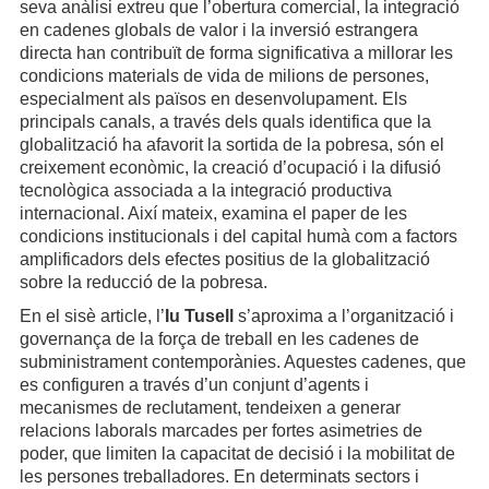
seva anàlisi extreu que l’obertura comercial, la integració
en cadenes globals de valor i la inversió estrangera
directa han contribuït de forma significativa a millorar les
condicions materials de vida de milions de persones,
especialment als països en desenvolupament. Els
principals canals, a través dels quals identifica que la
globalització ha afavorit la sortida de la pobresa, són el
creixement econòmic, la creació d’ocupació i la difusió
tecnològica associada a la integració productiva
internacional. Així mateix, examina el paper de les
condicions institucionals i del capital humà com a factors
amplificadors dels efectes positius de la globalització
sobre la reducció de la pobresa.
En el sisè article, l’
Iu Tusell
s’aproxima a l’organització i
governança de la força de treball en les cadenes de
subministrament contemporànies. Aquestes cadenes, que
es configuren a través d’un conjunt d’agents i
mecanismes de reclutament, tendeixen a generar
relacions laborals marcades per fortes asimetries de
poder, que limiten la capacitat de decisió i la mobilitat de
les persones treballadores. En determinats sectors i