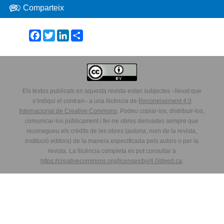
Comparteix
Facebook
Twitter
LinkedIn
Share
Els textos publicats en aquesta revista estan subjectes –llevat que
s’indiqui el contrari– a una llicència de
Reconeixement 4.0
Internacional de Creative Commons
. Podeu copiar-los, distribuir-los,
comunicar-los públicament i fer-ne obres derivades sempre que
reconegueu els crèdits de les obres (autoria, nom de la revista,
institució editora) de la manera especificada pels autors o per la
revista. La llicència completa es pot consultar a
https://creativecommons.org/licenses/by/4.0/deed.ca
.