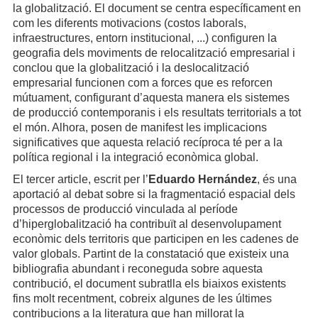
la globalització. El document se centra específicament en
com les diferents motivacions (costos laborals,
infraestructures, entorn institucional, ...) configuren la
geografia dels moviments de relocalització empresarial i
conclou que la globalització i la deslocalització
empresarial funcionen com a forces que es reforcen
mútuament, configurant d’aquesta manera els sistemes
de producció contemporanis i els resultats territorials a tot
el món. Alhora, posen de manifest les implicacions
significatives que aquesta relació recíproca té per a la
política regional i la integració econòmica global.
El tercer article, escrit per l’
Eduardo Hernández
, és una
aportació al debat sobre si la fragmentació espacial dels
processos de producció vinculada al període
d’hiperglobalització ha contribuït al desenvolupament
econòmic dels territoris que participen en les cadenes de
valor globals. Partint de la constatació que existeix una
bibliografia abundant i reconeguda sobre aquesta
contribució, el document subratlla els biaixos existents
fins molt recentment, cobreix algunes de les últimes
contribucions a la literatura que han millorat la