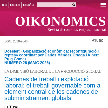
Inici
English
Español
OIKONOMICS
Revista d'economia, empresa i societat
ISSN: 2339-9546
Dossier: «Globalització econòmica: reconfiguració i
reptes» coordinat per Carles Méndez Ortega i Albert
Puig Gómez
NÚMERO 26 (MAIG 2026)
LA DIMENSIÓ LABORAL DE LA PRODUCCIÓ GLOBAL
Cadenes de treball i explotació
laboral: el treball governable com a
element central de les cadenes de
subministrament globals
Iu Tusell