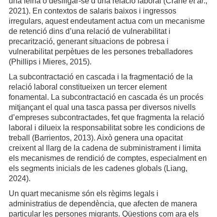
una feina o deslligar-se d’una relació laboral (Crane
et al
.,
2021). En contextos de salaris baixos i ingressos
irregulars, aquest endeutament actua com un mecanisme
de retenció dins d’una relació de vulnerabilitat i
precarització, generant situacions de pobresa i
vulnerabilitat perpètues de les persones treballadores
(Phillips i Mieres, 2015).
La subcontractació en cascada i la fragmentació de la
relació laboral constitueixen un tercer element
fonamental. La subcontractació en cascada és un procés
mitjançant el qual una tasca passa per diversos nivells
d’empreses subcontractades, fet que fragmenta la relació
laboral i dilueix la responsabilitat sobre les condicions de
treball (Barrientos, 2013). Això genera una opacitat
creixent al llarg de la cadena de subministrament i limita
els mecanismes de rendició de comptes, especialment en
els segments inicials de les cadenes globals (Liang,
2024).
Un quart mecanisme són els règims legals i
administratius de dependència, que afecten de manera
particular les persones migrants. Qüestions com ara els