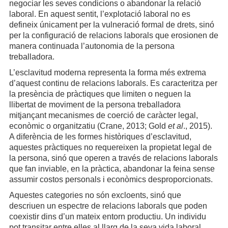
negociar les seves condicions o abandonar la relació
laboral. En aquest sentit, l’explotació laboral no es
defineix únicament per la vulneració formal de drets, sinó
per la configuració de relacions laborals que erosionen de
manera continuada l’autonomia de la persona
treballadora.
L’esclavitud moderna representa la forma més extrema
d’aquest continu de relacions laborals. Es caracteritza per
la presència de pràctiques que limiten o neguen la
llibertat de moviment de la persona treballadora
mitjançant mecanismes de coerció de caràcter legal,
econòmic o organitzatiu (Crane, 2013; Gold
et al
., 2015).
A diferència de les formes històriques d’esclavitud,
aquestes pràctiques no requereixen la propietat legal de
la persona, sinó que operen a través de relacions laborals
que fan inviable, en la pràctica, abandonar la feina sense
assumir costos personals i econòmics desproporcionats.
Aquestes categories no són excloents, sinó que
descriuen un espectre de relacions laborals que poden
coexistir dins d’un mateix entorn productiu. Un individu
pot transitar entre elles al llarg de la seva vida laboral,