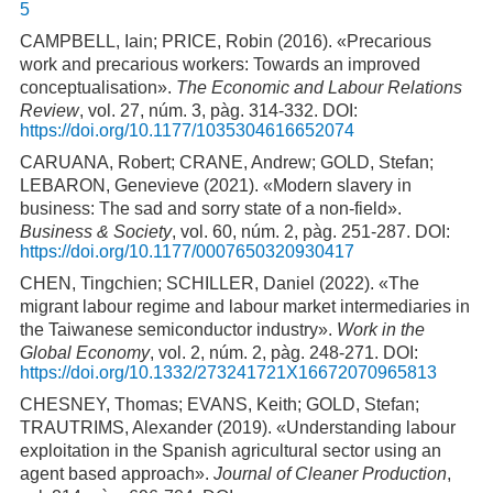
5
CAMPBELL, Iain; PRICE, Robin (2016). «Precarious
work and precarious workers: Towards an improved
conceptualisation».
The Economic and Labour Relations
Review
, vol. 27, núm. 3, pàg. 314-332. DOI:
https://doi.org/10.1177/1035304616652074
CARUANA, Robert; CRANE, Andrew; GOLD, Stefan;
LEBARON, Genevieve (2021). «Modern slavery in
business: The sad and sorry state of a non-field».
Business & Society
, vol. 60, núm. 2, pàg. 251-287. DOI:
https://doi.org/10.1177/0007650320930417
CHEN, Tingchien; SCHILLER, Daniel (2022). «The
migrant labour regime and labour market intermediaries in
the Taiwanese semiconductor industry».
Work in the
Global Economy
, vol. 2, núm. 2, pàg. 248-271. DOI:
https://doi.org/10.1332/273241721X16672070965813
CHESNEY, Thomas; EVANS, Keith; GOLD, Stefan;
TRAUTRIMS, Alexander (2019). «Understanding labour
exploitation in the Spanish agricultural sector using an
agent based approach».
Journal of Cleaner Production
,