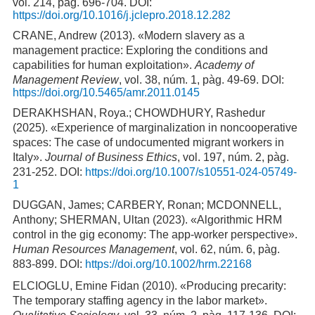
vol. 214, pàg. 696-704. DOI:
https://doi.org/10.1016/j.jclepro.2018.12.282
CRANE, Andrew (2013). «Modern slavery as a
management practice: Exploring the conditions and
capabilities for human exploitation».
Academy of
Management Review
, vol. 38, núm. 1, pàg. 49-69. DOI:
https://doi.org/10.5465/amr.2011.0145
DERAKHSHAN, Roya.; CHOWDHURY, Rashedur
(2025). «Experience of marginalization in noncooperative
spaces: The case of undocumented migrant workers in
Italy».
Journal of Business Ethics
, vol. 197, núm. 2, pàg.
231-252. DOI:
https://doi.org/10.1007/s10551-024-05749-
1
DUGGAN, James; CARBERY, Ronan; MCDONNELL,
Anthony; SHERMAN, Ultan (2023). «Algorithmic HRM
control in the gig economy: The app-worker perspective».
Human Resources Management
, vol. 62, núm. 6, pàg.
883-899. DOI:
https://doi.org/10.1002/hrm.22168
ELCIOGLU, Emine Fidan (2010). «Producing precarity:
The temporary staffing agency in the labor market».