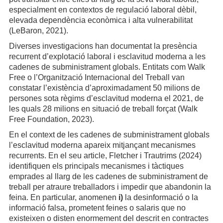
especialment en contextos de regulació laboral dèbil,
elevada dependència econòmica i alta vulnerabilitat
(LeBaron, 2021).
Diverses investigacions han documentat la presència
recurrent d’explotació laboral i esclavitud moderna a les
cadenes de subministrament globals. Entitats com Walk
Free o l’Organització Internacional del Treball van
constatar l’existència d’aproximadament 50 milions de
persones sota règims d’esclavitud moderna el 2021, de
les quals 28 milions en situació de treball forçat (Walk
Free Foundation, 2023).
En el context de les cadenes de subministrament globals
l’esclavitud moderna apareix mitjançant mecanismes
recurrents. En el seu article, Fletcher i Trautrims (2024)
identifiquen els principals mecanismes i tàctiques
emprades al llarg de les cadenes de subministrament de
treball per atraure treballadors i impedir que abandonin la
feina. En particular, anomenen
i)
la desinformació o la
informació falsa, prometent feines o salaris que no
existeixen o disten enormement del descrit en contractes