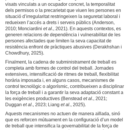
visats vinculats a un ocupador concret, la temporalitat
dels permisos o la precarietat que viuen les persones en
situació d’irregularitat restringeixen la seguretat laboral i
redueixen l’accés a drets i serveis públics (Anderson,
2010; Monciardini
et al
., 2021). En aquests contextos, es
generen relacions de dependència i vulnerabilitat de les
persones afectades que limiten la seva capacitat de
resistència enfront de pràctiques abusives (Derakhshan i
Chowdhury, 2025).
Finalment, la cadena de subministrament de treball es
completa amb formes de control del treball. Jornades
extensives, intensificació de ritmes de treball, flexibilitat
horària imposada i, en alguns casos, mecanismes de
control tecnològic o algorísmic, contribueixen a disciplinar
la força de treball i a garantir la seva adaptació constant a
les exigències productives (Benstead
et al
., 2021;
Duggan
et al
., 2023; Liang
et al
., 2025).
Aquests mecanismes no actuen de manera aïllada, sinó
que es reforcen mútuament en la configuració d’un model
de treball que intensifica la governabilitat de la força de