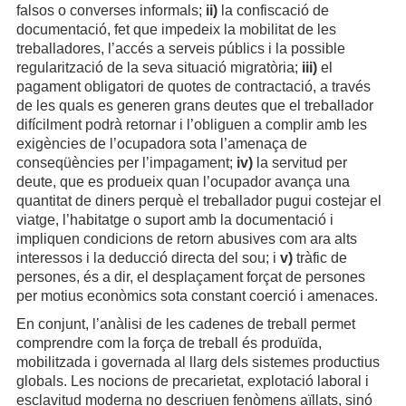
falsos o converses informals;
ii)
la confiscació de
documentació, fet que impedeix la mobilitat de les
treballadores, l’accés a serveis públics i la possible
regularització de la seva situació migratòria;
iii)
el
pagament obligatori de quotes de contractació, a través
de les quals es generen grans deutes que el treballador
difícilment podrà retornar i l’obliguen a complir amb les
exigències de l’ocupadora sota l’amenaça de
conseqüències per l’impagament;
iv)
la servitud per
deute, que es produeix quan l’ocupador avança una
quantitat de diners perquè el treballador pugui costejar el
viatge, l’habitatge o suport amb la documentació i
impliquen condicions de retorn abusives com ara alts
interessos i la deducció directa del sou; i
v)
tràfic de
persones, és a dir, el desplaçament forçat de persones
per motius econòmics sota constant coerció i amenaces.
En conjunt, l’anàlisi de les cadenes de treball permet
comprendre com la força de treball és produïda,
mobilitzada i governada al llarg dels sistemes productius
globals. Les nocions de precarietat, explotació laboral i
esclavitud moderna no descriuen fenòmens aïllats, sinó