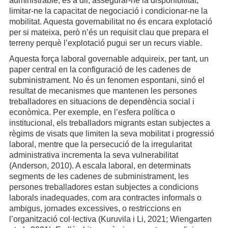
administrable, és a dir, assegurar-ne la disponibilitat,
limitar-ne la capacitat de negociació i condicionar-ne la
mobilitat. Aquesta governabilitat no és encara explotació
per si mateixa, però n’és un requisit clau que prepara el
terreny perquè l’explotació pugui ser un recurs viable.
Aquesta força laboral governable adquireix, per tant, un
paper central en la configuració de les cadenes de
subministrament. No és un fenomen espontani, sinó el
resultat de mecanismes que mantenen les persones
treballadores en situacions de dependència social i
econòmica. Per exemple, en l’esfera política o
institucional, els treballadors migrants estan subjectes a
règims de visats que limiten la seva mobilitat i progressió
laboral, mentre que la persecució de la irregularitat
administrativa incrementa la seva vulnerabilitat
(Anderson, 2010). A escala laboral, en determinats
segments de les cadenes de subministrament, les
persones treballadores estan subjectes a condicions
laborals inadequades, com ara contractes informals o
ambigus, jornades excessives, o restriccions en
l’organització col·lectiva (Kuruvila i Li, 2021; Wiengarten