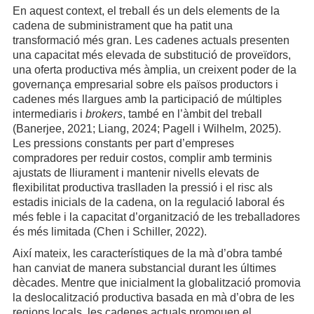
En aquest context, el treball és un dels elements de la
cadena de subministrament que ha patit una
transformació més gran. Les cadenes actuals presenten
una capacitat més elevada de substitució de proveïdors,
una oferta productiva més àmplia, un creixent poder de la
governança empresarial sobre els països productors i
cadenes més llargues amb la participació de múltiples
intermediaris i
brokers
, també en l’àmbit del treball
(Banerjee, 2021; Liang, 2024; Pagell i Wilhelm, 2025).
Les pressions constants per part d’empreses
compradores per reduir costos, complir amb terminis
ajustats de lliurament i mantenir nivells elevats de
flexibilitat productiva traslladen la pressió i el risc als
estadis inicials de la cadena, on la regulació laboral és
més feble i la capacitat d’organització de les treballadores
és més limitada (Chen i Schiller, 2022).
Així mateix, les característiques de la mà d’obra també
han canviat de manera substancial durant les últimes
dècades. Mentre que inicialment la globalització promovia
la deslocalització productiva basada en mà d’obra de les
regions locals, les cadenes actuals promouen el