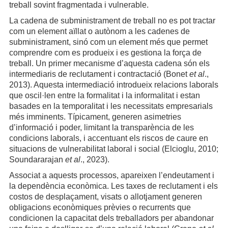
treball sovint fragmentada i vulnerable.
La cadena de subministrament de treball no es pot tractar
com un element aïllat o autònom a les cadenes de
subministrament, sinó com un element més que permet
comprendre com es produeix i es gestiona la força de
treball. Un primer mecanisme d’aquesta cadena són els
intermediaris de reclutament i contractació (Bonet
et al
.,
2013). Aquesta intermediació introdueix relacions laborals
que oscil·len entre la formalitat i la informalitat i estan
basades en la temporalitat i les necessitats empresarials
més imminents. Típicament, generen asimetries
d’informació i poder, limitant la transparència de les
condicions laborals, i accentuant els riscos de caure en
situacions de vulnerabilitat laboral i social (Elcioglu, 2010;
Soundararajan
et al
., 2023).
Associat a aquests processos, apareixen l’endeutament i
la dependència econòmica. Les taxes de reclutament i els
costos de desplaçament, visats o allotjament generen
obligacions econòmiques prèvies o recurrents que
condicionen la capacitat dels treballadors per abandonar