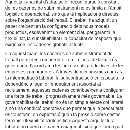
Aquesta capacitat d’adaptació i reconfiguració constant
de les cadenes de subministrament no es limita a l’àmbit
logístic o operacional, sinó que té implicacions directes
sobre l’organització del treball. El treball ha adquirit un
paper creixent en la configuració dels nous models
productius, esdevenint un element clau per garantir la
flexibilitat, la substituïbilitat i la capacitat de resposta que
exigeixen les cadenes globals actuals.
En aquest marc, les cadenes de subministrament de
treball permeten comprendre com la força de treball és
governada d’acord amb les necessitats productives de les
empreses compradores. A través de mecanismes com ara
la intermediació laboral, la subcontractació en cascada, la
dependència legal o l’endeutament associat al
reclutament, aquestes cadenes contribueixen a configurar
una força de treball progressivament més governable. La
governabilitat del treball no és un simple efecte col·lateral,
sinó una condició operativa que permet que la precarietat
es transformi en explotació quan la pressió sobre costos,
terminis i flexibilitat s’intensifica. Aquesta arquitectura
laboral no opera de manera marginal, sinó que forma part