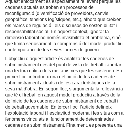
Aquest enfocament és especialment rellevant perquè les
cadenes actuals es troben en processos de
reconfiguració (diversificació de proveïdors, canvis
geopolítics, tensions logístiques, etc.), alhora que creixen
els marcs de regulació i els discursos de sostenibilitat i
responsabilitat social. En aquest context, ignorar la
dimensió laboral no només invisibilitza el problema, sinó
que limita seriosament la comprensió del model productiu
contemporani i de les seves formes de govern.
L’objectiu d’aquest article és analitzar les cadenes de
subministrament des del punt de vista del treball i aportar
una lectura crítica dels mecanismes que les sostenen. En
primer lloc, introdueix una definició de les cadenes de
subministrament actuals i de les característiques de la
seva mà d’obra. En segon lloc, s’argumenta la rellevància
que té el treball en aquest model productiu a través de la
definició de les cadenes de subministrament de treball i
de treball governable. En tercer lloc, l’article defineix
l’explotació laboral i l’esclavitud moderna i les situa com a
fenòmens vinculats al funcionament de determinades
cadenes de subministrament. Finalment, es presenta una