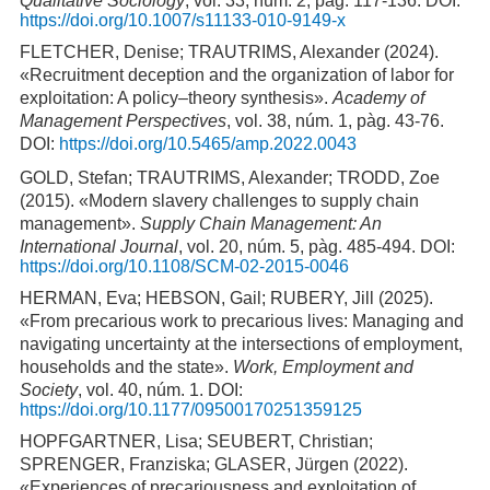
Qualitative Sociology
, vol. 33, núm. 2, pàg. 117-136. DOI:
https://doi.org/10.1007/s11133-010-9149-x
FLETCHER, Denise; TRAUTRIMS, Alexander (2024).
«Recruitment deception and the organization of labor for
exploitation: A policy–theory synthesis».
Academy of
Management Perspectives
, vol. 38, núm. 1, pàg. 43-76.
DOI:
https://doi.org/10.5465/amp.2022.0043
GOLD, Stefan; TRAUTRIMS, Alexander; TRODD, Zoe
(2015). «Modern slavery challenges to supply chain
management».
Supply Chain Management: An
International Journal
, vol. 20, núm. 5, pàg. 485-494. DOI:
https://doi.org/10.1108/SCM-02-2015-0046
HERMAN, Eva; HEBSON, Gail; RUBERY, Jill (2025).
«From precarious work to precarious lives: Managing and
navigating uncertainty at the intersections of employment,
households and the state».
Work, Employment and
Society
, vol. 40, núm. 1. DOI:
https://doi.org/10.1177/09500170251359125
HOPFGARTNER, Lisa; SEUBERT, Christian;
SPRENGER, Franziska; GLASER, Jürgen (2022).
«Experiences of precariousness and exploitation of