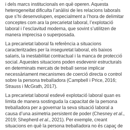
i dels marcs institucionals en què operen. Aquesta
heterogeneïtat dificulta l’anàlisi de les relacions laborals
que s’hi desenvolupen, especialment a l’hora de delimitar
conceptes com ara la precarietat laboral, l’explotació
laboral i l’esclavitud moderna, que sovint s’utilitzen de
manera imprecisa o superposada.
La precarietat laboral fa referència a situacions
caracteritzades per la inseguretat laboral, els baixos
salaris, la inestabilitat contractual i la manca de protecció
social. Aquestes situacions poden esdevenir estructurals
en determinats mercats de treball sense implicar
necessàriament mecanismes de coerció directa o control
sobre la persona treballadora (Campbell i Price, 2016;
Strauss i McGrath, 2017).
La precarietat laboral esdevé explotació laboral quan es
limita de manera sostinguda la capacitat de la persona
treballadora per a governar la seva situació laboral a
causa d’una asimetria persistent de poder (Chesney
et al
.,
2019; Shepherd
et al
., 2021). Per exemple, creant
situacions en què la persona treballadora no és capaç de