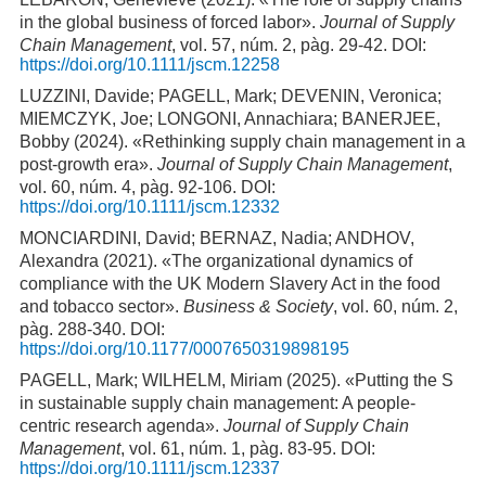
in the global business of forced labor».
Journal of Supply
Chain Management
, vol. 57, núm. 2, pàg. 29-42. DOI:
https://doi.org/10.1111/jscm.12258
LUZZINI, Davide; PAGELL, Mark; DEVENIN, Veronica;
MIEMCZYK, Joe; LONGONI, Annachiara; BANERJEE,
Bobby (2024). «Rethinking supply chain management in a
post-growth era».
Journal of Supply Chain Management
,
vol. 60, núm. 4, pàg. 92-106. DOI:
https://doi.org/10.1111/jscm.12332
MONCIARDINI, David; BERNAZ, Nadia; ANDHOV,
Alexandra (2021). «The organizational dynamics of
compliance with the UK Modern Slavery Act in the food
and tobacco sector».
Business & Society
, vol. 60, núm. 2,
pàg. 288-340. DOI:
https://doi.org/10.1177/0007650319898195
PAGELL, Mark; WILHELM, Miriam (2025). «Putting the S
in sustainable supply chain management: A people-
centric research agenda».
Journal of Supply Chain
Management
, vol. 61, núm. 1, pàg. 83-95. DOI:
https://doi.org/10.1111/jscm.12337