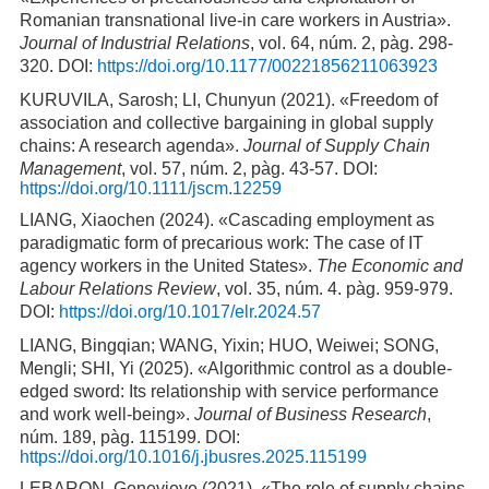
Romanian transnational live-in care workers in Austria».
Journal of Industrial Relations
, vol. 64, núm. 2, pàg. 298-
320. DOI:
https://doi.org/10.1177/00221856211063923
KURUVILA, Sarosh; LI, Chunyun (2021). «Freedom of
association and collective bargaining in global supply
chains: A research agenda».
Journal of Supply Chain
Management
, vol. 57, núm. 2, pàg. 43-57. DOI:
https://doi.org/10.1111/jscm.12259
LIANG, Xiaochen (2024). «Cascading employment as
paradigmatic form of precarious work: The case of IT
agency workers in the United States».
The Economic and
Labour Relations Review
, vol. 35, núm. 4. pàg. 959-979.
DOI:
https://doi.org/10.1017/elr.2024.57
LIANG, Bingqian; WANG, Yixin; HUO, Weiwei; SONG,
Mengli; SHI, Yi (2025). «Algorithmic control as a double-
edged sword: Its relationship with service performance
and work well-being».
Journal of Business Research
,
núm. 189, pàg. 115199. DOI:
https://doi.org/10.1016/j.jbusres.2025.115199
LEBARON, Genevieve (2021). «The role of supply chains