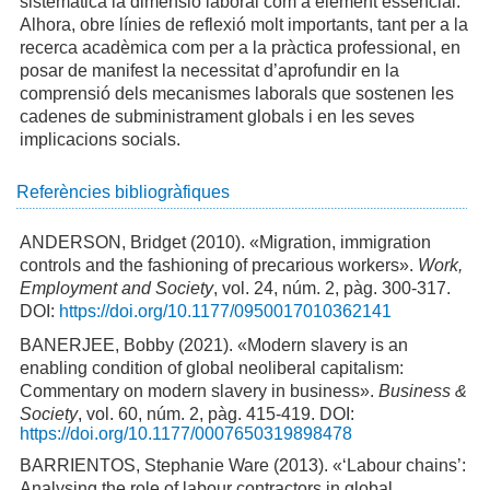
sistemàtica la dimensió laboral com a element essencial.
Alhora, obre línies de reflexió molt importants, tant per a la
recerca acadèmica com per a la pràctica professional, en
posar de manifest la necessitat d’aprofundir en la
comprensió dels mecanismes laborals que sostenen les
cadenes de subministrament globals i en les seves
implicacions socials.
Referències bibliogràfiques
ANDERSON, Bridget (2010). «Migration, immigration
controls and the fashioning of precarious workers».
Work,
Employment and Society
, vol. 24, núm. 2, pàg. 300-317.
DOI:
https://doi.org/10.1177/0950017010362141
BANERJEE, Bobby (2021). «Modern slavery is an
enabling condition of global neoliberal capitalism:
Commentary on modern slavery in business».
Business &
Society
, vol. 60, núm. 2, pàg. 415-419. DOI:
https://doi.org/10.1177/0007650319898478
BARRIENTOS, Stephanie Ware (2013). «‘Labour chains’:
Analysing the role of labour contractors in global