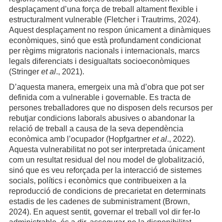
desplaçament d’una força de treball altament flexible i
estructuralment vulnerable (Fletcher i Trautrims, 2024).
Aquest desplaçament no respon únicament a dinàmiques
econòmiques, sinó que està profundament condicionat
per règims migratoris nacionals i internacionals, marcs
legals diferenciats i desigualtats socioeconòmiques
(Stringer
et al
., 2021).
D’aquesta manera, emergeix una mà d’obra que pot ser
definida com a vulnerable i governable. Es tracta de
persones treballadores que no disposen dels recursos per
rebutjar condicions laborals abusives o abandonar la
relació de treball a causa de la seva dependència
econòmica amb l’ocupador (Hopfgartner
et al
., 2022).
Aquesta vulnerabilitat no pot ser interpretada únicament
com un resultat residual del nou model de globalització,
sinó que es veu reforçada per la interacció de sistemes
socials, polítics i econòmics que contribueixen a la
reproducció de condicions de precarietat en determinats
estadis de les cadenes de subministrament (Brown,
2024). En aquest sentit, governar el treball vol dir fer-lo