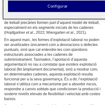
estructures organitzades per a proveir mà d’obra barata,
Configurar
flexible i governable, generalment, integrada per
persones en situació de vulnerabilitat social i econòmica.
Salaris baixos, jornades laborals extensives i condicions
de treball precàries formen part d’aquest model de treball,
especialment en els segments inicials de les cadenes
(Hopfgartner
et al
., 2022; Wiengarten
et al
., 2021).
En aquest marc, les formes d’explotació laboral no poden
ser analitzades únicament com a desviacions o defectes
puntuals, sinó que cal entendre-les com qüestions
estructurals associades a les cadenes de
subministrament. Tanmateix, l’aportació d’aquesta
argumentació no rau a constatar que existeix explotació
laboral (fet àmpliament documentat), sinó a mostrar com,
en determinades cadenes, aquesta explotació resulta
funcional per a la seva governança. És a dir, l’explotació
laboral s’utilitza com a mecanisme per a absorbir riscos,
respondre a canvis sobtats que condicionen la producció i
sostenir nivells elevats de flexibilitat i velocitat amb costos
baixos.