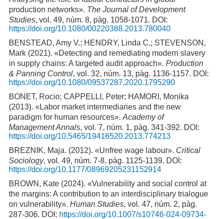
production networks».
The Journal of Development
Studies
, vol. 49, núm. 8, pàg. 1058-1071. DOI:
https://doi.org/10.1080/00220388.2013.780040
BENSTEAD, Amy V.; HENDRY, Linda C.; STEVENSON,
Mark (2021). «Detecting and remediating modern slavery
in supply chains: A targeted audit approach».
Production
& Panning Control
, vol. 32, núm. 13, pàg. 1136-1157. DOI:
https://doi.org/10.1080/09537287.2020.1795290
BONET, Rocio; CAPPELLI, Peter; HAMORI, Monika
(2013). «Labor market intermediaries and the new
paradigm for human resources».
Academy of
Management Annals
, vol. 7, núm. 1, pàg. 341-392. DOI:
https://doi.org/10.5465/19416520.2013.774213
BREZNIK, Maja. (2012). «Unfree wage labour».
Critical
Sociology
, vol. 49, núm. 7-8, pàg. 1125-1139. DOI:
https://doi.org/10.1177/08969205231152914
BROWN, Kate (2024). «Vulnerability and social control at
the margins: A contribution to an interdisciplinary trialogue
on vulnerability».
Human Studies
, vol. 47, núm. 2, pàg.
287-306. DOI:
https://doi.org/10.1007/s10746-024-09734-