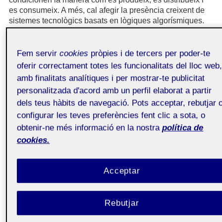
es consumeix. A més, cal afegir la presència creixent de
sistemes tecnològics basats en lògiques algorísmiques.
L’anàlisi i la gestió d’aquestes cadenes han estat
tradicionalment dominades per criteris econòmics, com
Fem servir
cookies
pròpies i de tercers per poder-te
ara l’eficiència, la competitivitat i la resiliència, sovint
oferir correctament totes les funcionalitats del lloc web
relegant a un pla residual les seves dimensions socials.
amb finalitats analítiques i per mostrar-te publicitat
Només de manera recent, i impulsada per crisis globals,
tensions geopolítiques i una creixent pressió reguladora i
personalitzada d'acord amb un perfil elaborat a partir
social, s’ha començat a reconèixer la necessitat
dels teus hàbits de navegació. Pots acceptar, rebutjar 
d’incorporar els impactes socials al centre del debat sobre
configurar les teves preferències fent clic a sota, o
les cadenes de subministrament (Pagell i Wilhelm, 2025).
obtenir-ne més informació en la nostra
política de
Entre aquests impactes, les condicions laborals
cookies.
emergeixen com un dels aspectes més crítics i, alhora,
més invisibilitzats.
El model de globalització actual no només es basa en la
Acceptar
circulació de béns i capitals, sinó també en la
disponibilitat d’una força de treball capaç d’adaptar-se a
les exigències de flexibilitat i reducció de costos pròpies
Rebutjar
de les cadenes de subministrament (Chen i Schiller,
2022). Les cadenes de subministrament de treball són