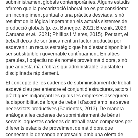
subministrament globals contemporànies. Alguns estudis
afirmen que la precarització laboral no es pot considerar
un incompliment puntual o una pràctica desviada, sinó
resultat de la lògica imperant en els actuals sistemes de
producció globals (p. ex. Banerjee, 2021; Breznik, 2023;
Caruana
et al
., 2021; Phillips i Mieres, 2015). Per tant, el
treball deixa de ser únicament un factor productiu per
esdevenir un recurs estratègic que ha d’estar disponible i
ser substituïble i governable contínuament. En altres
paraules, l’objectiu no és només proveir mà d’obra, sinó
que aquesta mà d’obra sigui administrable, ajustable i
disciplinada ràpidament.
El concepte de les cadenes de subministrament de treball
esdevé clau per entendre el conjunt d’estructures, actors i
pràctiques mitjançant les quals les empreses asseguren
la disponibilitat de força de treball d’acord amb les seves
necessitats productives (Barrientos, 2013). De manera
anàloga a les cadenes de subministrament de béns i
serveis, aquestes cadenes de treball estan compostes per
diferents estadis de proveïment de mà d’obra que
connecten la demanda empresarial amb una oferta de