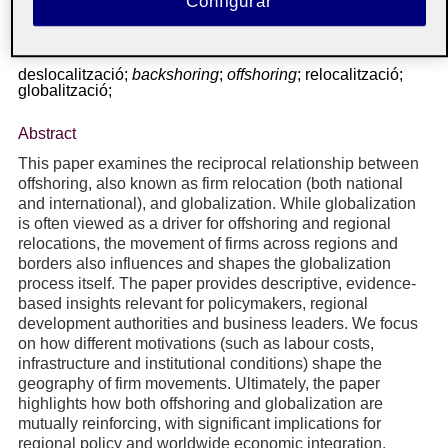
Configurar
mútuament, amb implicacions significatives per a la
política regional i la integració econòmica mundial.
deslocalització;
backshoring
;
offshoring
;
relocalització;
globalització;
Abstract
This paper examines the reciprocal relationship between
offshoring, also known as firm relocation (both national
and international), and globalization. While globalization
is often viewed as a driver for offshoring and regional
relocations, the movement of firms across regions and
borders also influences and shapes the globalization
process itself. The paper provides descriptive, evidence-
based insights relevant for policymakers, regional
development authorities and business leaders. We focus
on how different motivations (such as labour costs,
infrastructure and institutional conditions) shape the
geography of firm movements. Ultimately, the paper
highlights how both offshoring and globalization are
mutually reinforcing, with significant implications for
regional policy and worldwide economic integration.