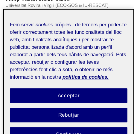
Universitat Rovira i Virgili (ECO-SOS & IU-RESCAT)
Keli Araujo-Rocha
Universitat Rovira i Virgili (ECO-SOS & IU-RESCAT)
Fem servir
cookies
pròpies i de tercers per poder-te
oferir correctament totes les funcionalitats del lloc
Resum
web, amb finalitats analítiques i per mostrar-te
Aquest document examina la relació recíproca entre la
publicitat personalitzada d'acord amb un perfil
deslocalització (
offshoring
), també coneguda com a
elaborat a partir dels teus hàbits de navegació. Pots
relocalització empresarial (tant nacional com
internacional) i la globalització. Si bé la globalització
acceptar, rebutjar o configurar les teves
sovint es considera un impulsor de la deslocalització i les
preferències fent clic a sota, o obtenir-ne més
reubicacions regionals, el moviment d’empreses a través
informació en la nostra
política de cookies.
de regions i fronteres també influeix i dona forma al
procés de globalització en si mateix. El document
proporciona informació descriptiva i basada en evidència
Acceptar
rellevant per als legisladors, les autoritats regionals de
desenvolupament i els líders empresarials. Ens centrem
en com diferents motivacions (com ara els costos
Rebutjar
laborals, la infraestructura i les condicions institucionals)
donen forma a la geografia dels moviments de les
empreses. En última instància, l’article destaca com tant
la deslocalització com la globalització s’estan reforçant