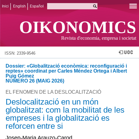
Inici
English
Español
OIKONOMICS
Revista d'economia, empresa i societat
ISSN: 2339-9546
Dossier: «Globalització econòmica: reconfiguració i
reptes» coordinat per Carles Méndez Ortega i Albert
Puig Gómez
NÚMERO 26 (MAIG 2026)
EL FENOMEN DE LA DESLOCALITZACIÓ
Deslocalització en un món
globalitzat: com la mobilitat de les
empreses i la globalització es
reforcen entre si
Josep-Maria Arauzo-Carod