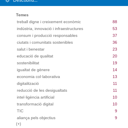
Descobriu...
Temes
treball digne i creixement econòmic
88
indústria, innovació i infraestructures
53
consum i producció responsables
37
ciutats i comunitats sostenibles
36
salut i benestar
23
educació de qualitat
20
sostenibilitat
19
igualtat de gènere
14
economia col·laborativa
13
digitalització
11
reducció de les desigualtats
11
intel·ligència artificial
10
transformació digital
10
TIC
9
aliança pels objectius
9
(+)