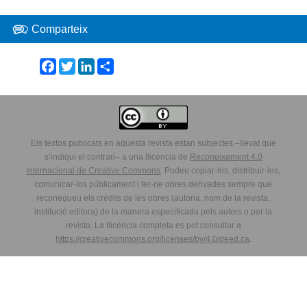
Comparteix
Facebook
Twitter
LinkedIn
Share
Els textos publicats en aquesta revista estan subjectes –llevat que
s’indiqui el contrari– a una llicència de
Reconeixement 4.0
Internacional de Creative Commons
. Podeu copiar-los, distribuir-los,
comunicar-los públicament i fer-ne obres derivades sempre que
reconegueu els crèdits de les obres (autoria, nom de la revista,
institució editora) de la manera especificada pels autors o per la
revista. La llicència completa es pot consultar a
https://creativecommons.org/licenses/by/4.0/deed.ca
.