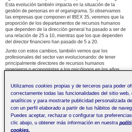
Esta evolución también impacta en la situación de la
gestión de personas en el organigrama. Si observamos
las empresas que componen el IBEX 35, veremos que la
proporción de los departamentos de recursos humanos
que dependen de la dirección general ha pasado a ser de
una relación de 25 a 10, mientras que los que dependen
del director financiero han pasado de 5 a 20.
Junto con estos cambios, también vemos que los
profesionales del sector van evolucionando: de tener
principalmente directores de recursos humanos
ingenieros o economistas a los psicólogos en los años
noventa o a un retorno más técnico, con equipos
multidisciplinares que enriquecen las diferentes funciones
Utilizamos
cookies
propias y de terceros para poder of
dentro de los departamentos de recursos humanos en el
correctamente todas las funcionalidades del sitio web, 
siglo XXI. Los profesionales de recursos humanos han
analíticos y para mostrarte publicidad personalizada d
variado hacia perfiles más científicos. En 1995, un 5 % de
los profesionales de los recursos humanos provenía de
con un perfil elaborado a partir de tus hábitos de nave
las ingenierías, mientras que en 2014 eran ya un 12 %. Y
Puedes aceptar, rechazar o configurar tus preferencia
si bien actualmente los perfiles que ocupan funciones
clic abajo, u obtener más información en nuestra
polít
relacionadas con la gestión de recursos humanos está
cookies.
encabezada por profesionales del derecho (33 %), le