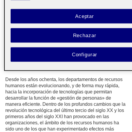
siguen los perfiles provenientes de las ciencias sociales y
del comportamiento (26 %) (ESADE, 2014).
Aceptar
Más allá de estos cambios propios de la evolución del
management
y de nuevas formas de entender la
organización empresarial, la función de los recursos
Rechazar
humanos ha visto modificar sus procesos y su impacto,
fundamentalmente gracias a la tecnología y a la
incorporación de la misma en su día a día.
Configurar
1. Del fax al Analytics
Desde los años ochenta, los departamentos de recursos
humanos están evolucionando, y de forma muy rápida,
hacia la incorporación de tecnologías que permitan
desarrollar la función de «gestión de personas» de
manera eficiente. Dentro de los profundos cambios que la
revolución tecnológica del último tercio del siglo XX y los
primeros años del siglo XXI han provocado en las
organizaciones, el ámbito de los recursos humanos ha
sido uno de los que han experimentado efectos más