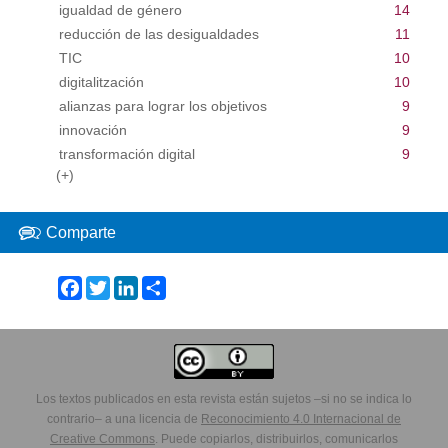
igualdad de género
14
reducción de las desigualdades
11
TIC
10
digitalitzación
10
alianzas para lograr los objetivos
9
innovación
9
transformación digital
9
(+)
Comparte
Facebook
Twitter
LinkedIn
Share
Los textos publicados en esta revista están sujetos –si no se indica lo
contrario– a una licencia de
Reconocimiento 4.0 Internacional de
Creative Commons
. Puede copiarlos, distribuirlos, comunicarlos