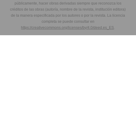
públicamente, hacer obras derivadas siempre que reconozca los
créditos de las obras (autoría, nombre de la revista, institución editora)
de la manera especificada por los autores o por la revista. La licencia
completa se puede consultar en
https://creativecommons.org/licenses/by/4.0/deed.es_ES
.