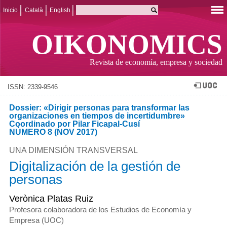
Inicio
Català
English
OIKONOMICS
Revista de economía, empresa y sociedad
ISSN: 2339-9546
Dossier: «Dirigir personas para transformar las
organizaciones en tiempos de incertidumbre»
Coordinado por Pilar Ficapal-Cusí
NÚMERO 8 (NOV 2017)
UNA DIMENSIÓN TRANSVERSAL
Digitalización de la gestión de
personas
Verònica Platas Ruiz
Profesora colaboradora de los Estudios de Economía y
Empresa (UOC)