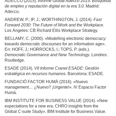
ADECCO (2015).
Informe Global Adecco 2015: Búsqueda
de empleo y reputación digital en la era 3.0
. Madrid:
Adecco.
ANDREW, P.; IP, J.; WORTHINGTON, J. (2014).
Fast
Forward 2030: The Future of Work and the Workplace
.
Los Ángeles: CB Richard Ellis Workplace Strategy.
BELLAMY, C. (2000). «Modelling electronic democracy:
towards democratic discourses for an information age».
En: HOFF, J.; HORROCKS, I.; TOPS, P. (eds.).
Democratic Governance and New Technology
. Londres:
Routledge.
ESADE (2014).
VII Informe Cranet ESADE: Gestión
estratégica en recursos humanos
. Barcelona: ESADE.
FUNDACIÓ FACTOR HUMÀ (2016). «Nuevo
management… ¿Nuevo? ¡Urgente!». IV Espacio Factor
Humà.
IBM INSTITUTE FOR BUSINESS VALUE (2014). «New
expectations for a new era. CHRO insights from the
Global C-suite Study». IBM Institute for Business Value.