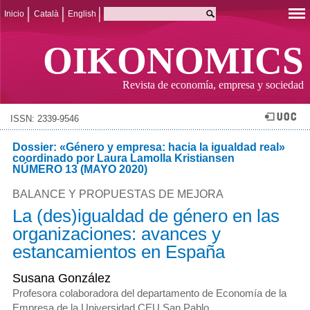
Inicio
Català
English
OIKONOMICS
Revista de economía, empresa y sociedad
ISSN: 2339-9546
Dossier: «Género y empresa: hacia la igualdad real»
coordinado por Laura Lamolla Kristiansen
NÚMERO 13 (MAYO 2020)
BALANCE Y PROPUESTAS DE MEJORA
La (des)igualdad de género en las
organizaciones: avances y
estancamientos en España
Susana González
Profesora colaboradora del departamento de Economía de la
Empresa de la Universidad CEU San Pablo