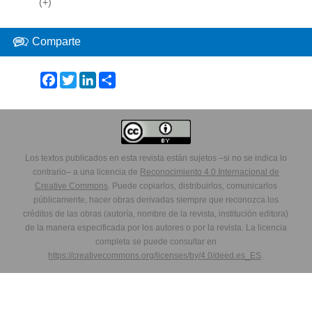
(+)
Comparte
Facebook
Twitter
LinkedIn
Share
Los textos publicados en esta revista están sujetos –si no se indica lo
contrario– a una licencia de
Reconocimiento 4.0 Internacional de
Creative Commons
. Puede copiarlos, distribuirlos, comunicarlos
públicamente, hacer obras derivadas siempre que reconozca los
créditos de las obras (autoría, nombre de la revista, institución editora)
de la manera especificada por los autores o por la revista. La licencia
completa se puede consultar en
https://creativecommons.org/licenses/by/4.0/deed.es_ES
.