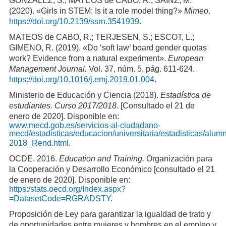
GONZÁLEZ, S.; MATEOS de CABO, R.; SÁINZ, M.
(2020). «Girls in STEM: Is it a role model thing?»
Mimeo
.
https://doi.org/10.2139/ssrn.3541939
.
MATEOS de CABO, R.; TERJESEN, S.; ESCOT, L.;
GIMENO, R. (2019). «Do ‘soft law’ board gender quotas
work? Evidence from a natural experiment».
European
Management Journal.
Vol. 37, núm. 5, pág. 611-624.
https://doi.org/10.1016/j.emj.2019.01.004
.
Ministerio de Educación y Ciencia (2018).
Estadística de
estudiantes. Curso 2017/2018.
[Consultado el 21 de
enero de 2020]. Disponible en:
www.mecd.gob.es/servicios-al-ciudadano-
mecd/estadisticas/educacion/universitaria/estadisticas/alu
2018_Rend.html
.
OCDE. 2016.
Education and Training.
Organización para
la Cooperación y Desarrollo Económico [consultado el 21
de enero de 2020]. Disponible en:
https:/stats.oecd.org/Index.aspx?
=DatasetCode=RGRADSTY
.
Proposición de Ley para garantizar la igualdad de trato y
de oportunidades entre mujeres y hombres en el empleo y