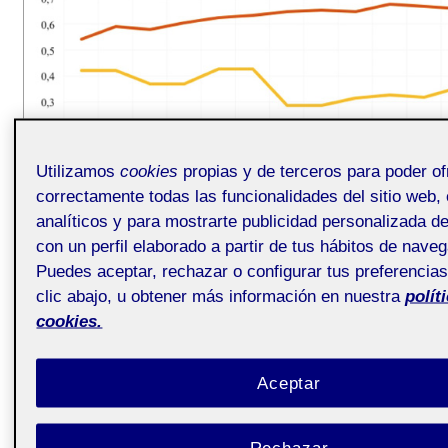
Utilizamos
cookies
propias y de terceros para poder of
correctamente todas las funcionalidades del sitio web, 
analíticos y para mostrarte publicidad personalizada d
con un perfil elaborado a partir de tus hábitos de nave
Fuente: elaboración propia a partir de datos del World Economic Forum.
Puedes aceptar, rechazar o configurar tus preferencia
clic abajo, u obtener más información en nuestra
polít
Figura 2. Indicadores para España de
cookies.
empoderamiento político en el GGGR.
Aceptar
Rechazar