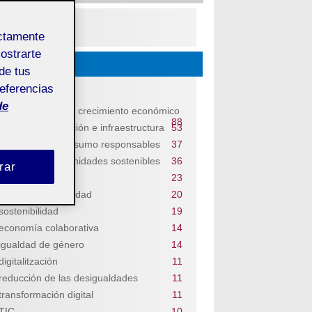
PDF
ectamente
mostrarte
Descubrir...
de tus
referencias
Temas
de
trabajo decente y crecimiento económico
88
industria, innovación e infraestructura
53
producción y consumo responsables
37
ciudades y comunidades sostenibles
36
rar
salud y bienestar
23
educación de calidad
20
sostenibilidad
19
economía colaborativa
14
igualdad de género
14
digitalitzación
11
reducción de las desigualdades
11
transformación digital
11
TIC
10