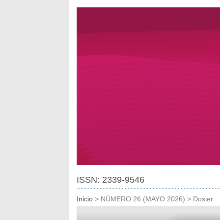
ISSN: 2339-9546
Inicio
>
NÚMERO 26 (MAYO 2026)
>
Dosier