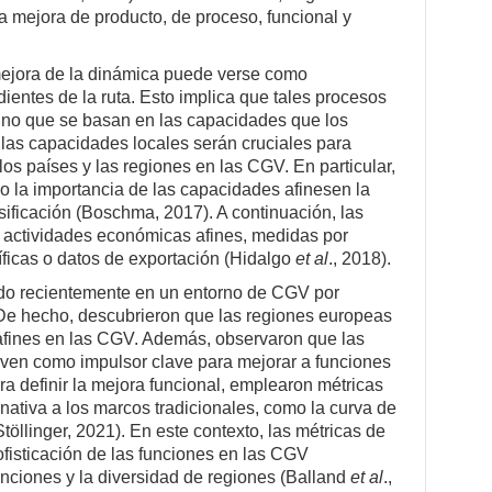
 la mejora de producto, de proceso, funcional y
mejora de la dinámica puede verse como
ientes de la ruta. Esto implica que tales procesos
 sino que se basan en las capacidades que los
, las capacidades locales serán cruciales para
 los países y las regiones en las CGV. En particular,
do la importancia de las capacidades afinesen la
sificación (Boschma, 2017). A continuación, las
n actividades económicas afines, medidas por
íficas o datos de exportación (Hidalgo
et al
., 2018).
ado recientemente en un entorno de CGV por
 De hecho, descubrieron que las regiones europeas
 afines en las CGV. Además, observaron que las
ven como impulsor clave para mejorar a funciones
a definir la mejora funcional, emplearon métricas
ativa a los marcos tradicionales, como la curva de
öllinger, 2021). En este contexto, las métricas de
fisticación de las funciones en las CGV
nciones y la diversidad de regiones (Balland
et al
.,