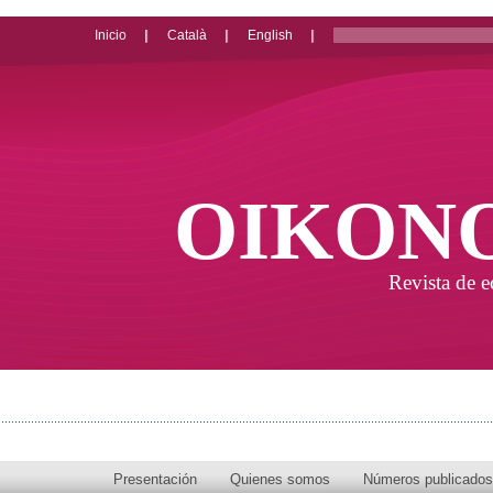
Inicio
Català
English
OIKON
Revista de 
Presentación
Quienes somos
Números publicados