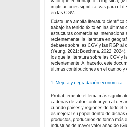
valor que el montaje o la logística) 
implicaciones significativas para el d
en las CGV.
Existe una amplia literatura científic
trabajo ha tenido éxito en las última
estructuras comerciales internacional
recientemente, la literatura en geogr
debates sobre las CGV y las RGP al of
(Yeung, 2021; Boschma, 2022, 2024).
los que la literatura sobre las CGV y
recientemente. Al hacerlo, este docum
últimas contribuciones en el campo y 
1. Mejora y degradación económica
Probablemente el tema más significati
cadenas de valor contribuyen al desarr
cuando países y regiones de todo el m
es mejorar su papel dentro de dichas 
productos, producirlos de forma más e
industrias de mayor valor añadido (Gi