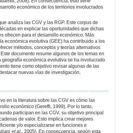
(Mudambi, 2008). En consecuencia, esto tiene
esarrollo económico de los territorios involucrados
a que analiza las CGV y las RGP. Este corpus de
s décadas en explicar las oportunidades que dichas
es ofrecen para el desarrollo económico. Más
afía económica evolutiva (GEE) ha contribuido a los
recer métodos, conceptos y teorías alternativos
 Este documento resume algunos de los temas en
 la geografía económica evolutiva se ha involucrado
ento tiene como objetivo revisar algunas de las
destacar nuevas vías de investigación.
vo en la literatura sobre las CGV es cómo las
ollo económico (Gereffi, 1999). Por lo tanto,
undo participan en las CGV, su objetivo principal
cadenas de valor. Esto implica crear mejores
ficiente y/o especializarse en funciones e
uliani
et al
., 2005). En consecuencia, según esta