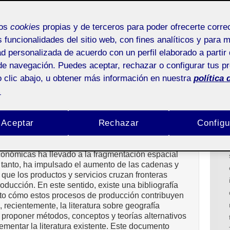
reconfiguración y retos» coordinado por
mos
cookies
propias y de terceros para poder ofrecerte corr
g Gómez
s funcionalidades del sitio web, con fines analíticos y para 
ad personalizada de acuerdo con un perfil elaborado a partir 
COMO SISTEMAS COMPLEJOS
de navegación. Puedes aceptar, rechazar o configurar tus p
ara las cadenas globales de
 clic abajo, u obtener más información en nuestra
política 
nvestigación
.
Aceptar
Rechazar
Configu
conómicas ha llevado a la fragmentación espacial
o tanto, ha impulsado el aumento de las cadenas y
a que los productos y servicios cruzan fronteras
oducción. En este sentido, existe una bibliografía
ito cómo estos procesos de producción contribuyen
 recientemente, la literatura sobre geografía
roponer métodos, conceptos y teorías alternativos
mentar la literatura existente. Este documento