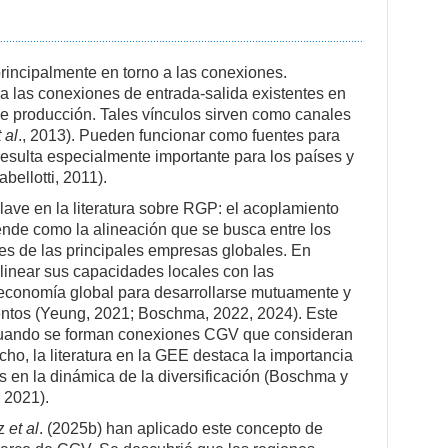
rincipalmente en torno a las conexiones.
a las conexiones de entrada-salida existentes en
 de producción. Tales vínculos sirven como canales
t al
., 2013). Pueden funcionar como fuentes para
resulta especialmente importante para los países y
abellotti, 2011).
lave en la literatura sobre RGP: el acoplamiento
iende como la alineación que se busca entre los
es de las principales empresas globales. En
alinear sus capacidades locales con las
a economía global para desarrollarse mutuamente y
entos (Yeung, 2021; Boschma, 2022, 2024). Este
 cuando se forman conexiones CGV que consideran
o, la literatura en la GEE destaca la importancia
 en la dinámica de la diversificación (Boschma y
 2021).
ez
et al
. (2025b) han aplicado este concepto de