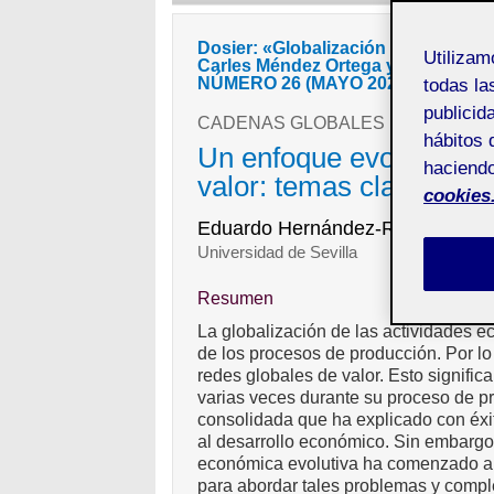
Dosier: «Globalización económica: 
Utiliza
Carles Méndez Ortega y Albert Pui
NÚMERO 26 (MAYO 2026)
todas la
publicid
CADENAS GLOBALES DE VALOR 
hábitos 
Un enfoque evolutivo p
haciendo
valor: temas clave de i
cookies
Eduardo Hernández-Rodríguez
Universidad de Sevilla
Resumen
La globalización de las actividades e
de los procesos de producción. Por l
redes globales de valor. Esto signific
varias veces durante su proceso de pr
consolidada que ha explicado con éx
al desarrollo económico. Sin embargo,
económica evolutiva ha comenzado a p
para abordar tales problemas y comple