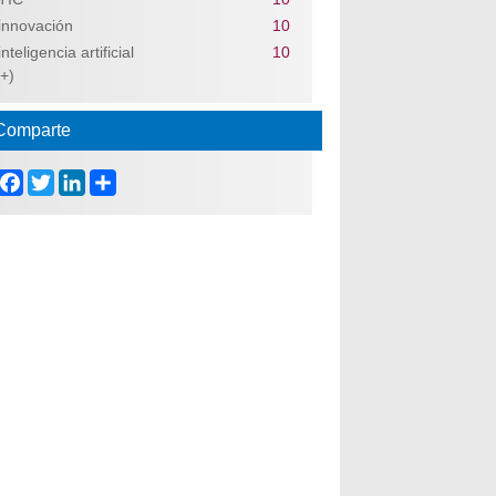
innovación
10
inteligencia artificial
10
(+)
Comparte
Facebook
Twitter
LinkedIn
Share