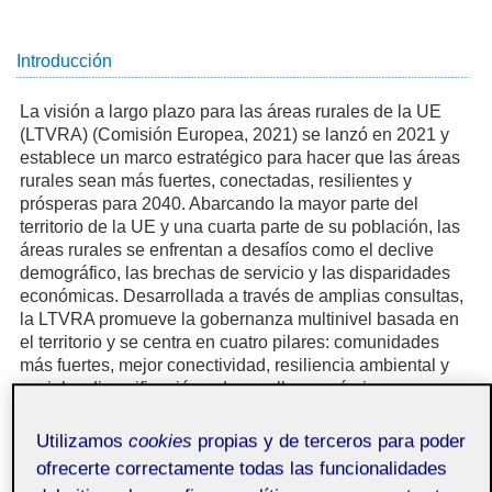
Introducción
La visión a largo plazo para las áreas rurales de la UE
(LTVRA) (Comisión Europea, 2021) se lanzó en 2021 y
establece un marco estratégico para hacer que las áreas
rurales sean más fuertes, conectadas, resilientes y
prósperas para 2040. Abarcando la mayor parte del
territorio de la UE y una cuarta parte de su población, las
áreas rurales se enfrentan a desafíos como el declive
demográfico, las brechas de servicio y las disparidades
económicas. Desarrollada a través de amplias consultas,
la LTVRA promueve la gobernanza multinivel basada en
el territorio y se centra en cuatro pilares: comunidades
más fuertes, mejor conectividad, resiliencia ambiental y
social, y diversificación y desarrollo económicos.
Su implementación está impulsada por el apoyo a las
Utilizamos
cookies
propias y de terceros para poder
áreas rurales a través de las políticas de la UE y el Plan
ofrecerte correctamente todas las funcionalidades
de Acción Rural de la UE, que incluye el Pacto Rural
Europeo, informes del mecanismo rural de garantía (o