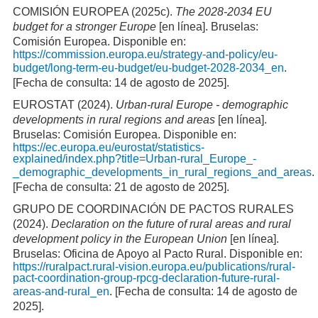
COMISIÓN EUROPEA (2025c).
The 2028-2034 EU
budget for a stronger Europe
[en línea]. Bruselas:
Comisión Europea. Disponible en:
https://commission.europa.eu/strategy-and-policy/eu-
budget/long-term-eu-budget/eu-budget-2028-2034_en
.
[Fecha de consulta: 14 de agosto de 2025].
EUROSTAT (2024).
Urban-rural Europe - demographic
developments in rural regions and areas
[en línea].
Bruselas: Comisión Europea. Disponible en:
https://ec.europa.eu/eurostat/statistics-
explained/index.php?title=Urban-rural_Europe_-
_demographic_developments_in_rural_regions_and_areas
.
[Fecha de consulta: 21 de agosto de 2025].
GRUPO DE COORDINACIÓN DE PACTOS RURALES
(2024).
Declaration on the future of rural areas and rural
development policy in the European Union
[en línea].
Bruselas: Oficina de Apoyo al Pacto Rural. Disponible en:
https://ruralpact.rural-vision.europa.eu/publications/rural-
pact-coordination-group-rpcg-declaration-future-rural-
areas-and-rural_en
. [Fecha de consulta: 14 de agosto de
2025].