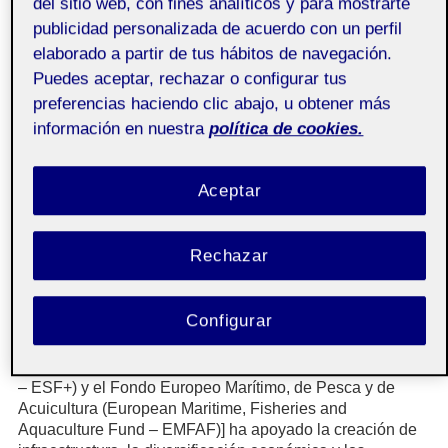
del sitio web, con fines analíticos y para mostrarte
rural proofing
), el Observatorio Rural de la UE y el Kit de
publicidad personalizada de acuerdo con un perfil
Herramientas sobre fondos de la UE para áreas rurales.
elaborado a partir de tus hábitos de navegación.
Estos tienen como objetivo incorporar las necesidades
Puedes aceptar, rechazar o configurar tus
rurales en la formulación de políticas, fortalecer la
preferencias haciendo clic abajo, u obtener más
cooperación, mejorar la disponibilidad de los datos y
aumentar el acceso a los recursos financieros.
información en nuestra
política de cookies.
El Pacto Rural Europeo, con más de 3.500 miembros a
fecha de 2025, conecta a los actores interesados en todos
Aceptar
los niveles de gobernanza para amplificar las voces
rurales, facilitar la creación de redes y fomentar los
compromisos voluntarios hacia la visión rural. Entre 2021
Rechazar
y 2024, la financiación proveniente del Fondo Europeo de
Agricultura para el Desarrollo Rural (European
Agricultural Fund for Rural Development, EAFRD) y la
Configurar
política de cohesión [Fondo Europeo de Desarrollo
Europeo (European Regional Development Fund -
ERDF), Fondo Social Europeo+ (European Social Fund+
– ESF+) y el Fondo Europeo Marítimo, de Pesca y de
Acuicultura (European Maritime, Fisheries and
Aquaculture Fund – EMFAF)] ha apoyado la creación de