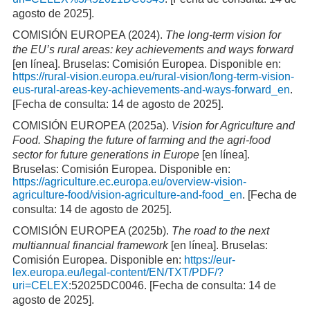
agosto de 2025].
COMISIÓN EUROPEA (2024).
The long-term vision for
the EU’s rural areas: key achievements and ways forward
[en línea]. Bruselas: Comisión Europea. Disponible en:
https://rural-vision.europa.eu/rural-vision/long-term-vision-
eus-rural-areas-key-achievements-and-ways-forward_en
.
[Fecha de consulta: 14 de agosto de 2025].
COMISIÓN EUROPEA (2025a).
Vision for Agriculture and
Food. Shaping the future of farming and the agri-food
sector for future generations in Europe
[en línea].
Bruselas: Comisión Europea. Disponible en:
https://agriculture.ec.europa.eu/overview-vision-
agriculture-food/vision-agriculture-and-food_en
. [Fecha de
consulta: 14 de agosto de 2025].
COMISIÓN EUROPEA (2025b).
The road to the next
multiannual financial framework
[en línea]. Bruselas:
Comisión Europea. Disponible en:
https://eur-
lex.europa.eu/legal-content/EN/TXT/PDF/?
uri=CELEX
:52025DC0046. [Fecha de consulta: 14 de
agosto de 2025].