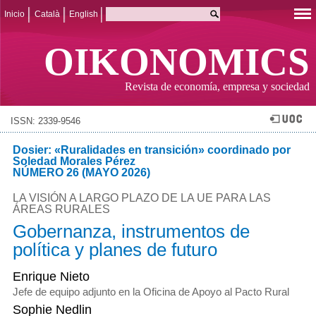
Inicio
Català
English
OIKONOMICS
Revista de economía, empresa y sociedad
ISSN: 2339-9546
Dosier: «Ruralidades en transición» coordinado por
Soledad Morales Pérez
NÚMERO 26 (MAYO 2026)
LA VISIÓN A LARGO PLAZO DE LA UE PARA LAS
ÁREAS RURALES
Gobernanza, instrumentos de
política y planes de futuro
Enrique Nieto
Jefe de equipo adjunto en la Oficina de Apoyo al Pacto Rural
Sophie Nedlin