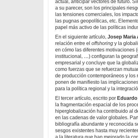
actual, anticipar vectores de futuro. S
a su parecer, son los principales ries
las tensiones comerciales, los impact
las pugnas geopolíticas, etc. Elemen
papel más activo de las políticas indus
En el siguiente artículo,
Josep Maria
relación entre el
offshoring
y la global
en cómo las diferentes motivaciones (c
institucional, …) configuran la geogra
empresarial y concluye que la globali
como fuerzas que se refuerzan mutuam
de producción contemporáneos y los re
ponen de manifiesto las implicaciones 
para la política regional y la integrac
El tercer artículo, escrito por
Eduardo
la fragmentación espacial de los proc
hiperglobalización ha contribuido al d
en las cadenas de valor globales. Par
bibliografía abundante y reconocida s
sesgos existentes hasta muy reciente
a la literatura que han mejorado la 