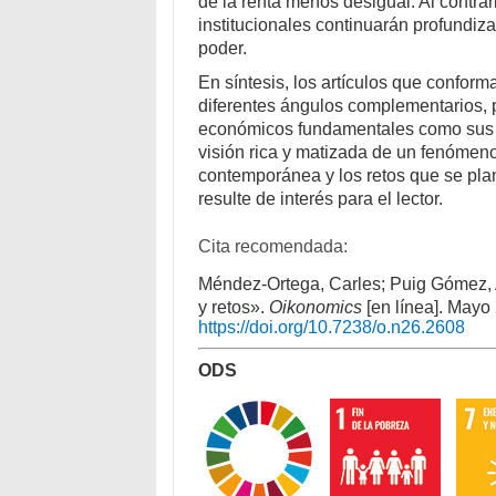
de la renta menos desigual. Al contrar
institucionales continuarán profundiz
poder.
En síntesis, los artículos que confor
diferentes ángulos complementarios,
económicos fundamentales como sus lí
visión rica y matizada de un fenómen
contemporánea y los retos que se pla
resulte de interés para el lector.
Cita recomendada:
Méndez-Ortega, Carles; Puig Gómez, A
y retos».
Oikonomics
[en línea]. Mayo
https://doi.org/10.7238/o.n26.2608
ODS