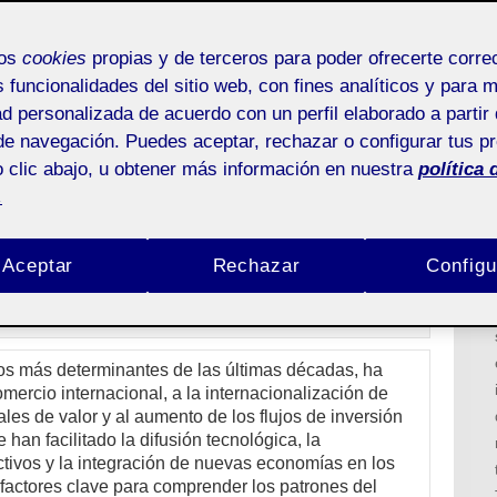
reconfiguración y retos» coordinado por
mos
cookies
propias y de terceros para poder ofrecerte corr
g Gómez
s funcionalidades del sitio web, con fines analíticos y para 
ad personalizada de acuerdo con un perfil elaborado a partir 
n económica: reconfiguración y
de navegación. Puedes aceptar, rechazar o configurar tus p
 clic abajo, u obtener más información en nuestra
política 
.
Aceptar
Rechazar
Configu
os más determinantes de las últimas décadas, ha
mercio internacional, a la internacionalización de
es de valor y al aumento de los flujos de inversión
 han facilitado la difusión tecnológica, la
ctivos y la integración de nuevas economías en los
factores clave para comprender los patrones del