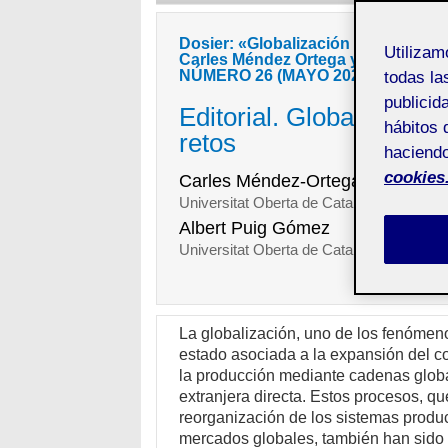
Dosier: «Globalización económica: 
Utiliza
Carles Méndez Ortega y Albert Pui
NÚMERO 26 (MAYO 2026)
todas la
publicid
Editorial. Globalizació
hábitos 
retos
haciendo
cookies
Carles Méndez-Ortega
Universitat Oberta de Catalunya
Albert Puig Gómez
Universitat Oberta de Catalunya
La globalización, uno de los fenómen
estado asociada a la expansión del co
la producción mediante cadenas global
extranjera directa. Estos procesos, que
reorganización de los sistemas produ
mercados globales, también han sido 