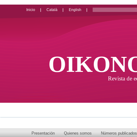
Inicio
Català
English
OIKON
Revista de 
Presentación
Quienes somos
Números publicados