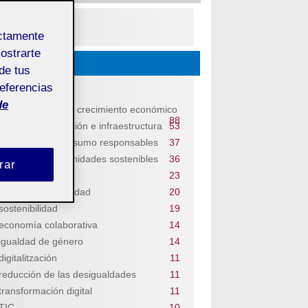
PDF
ectamente
mostrarte
Descubrir...
de tus
referencias
Temas
de
trabajo decente y crecimiento económico
88
industria, innovación e infraestructura
53
producción y consumo responsables
37
ciudades y comunidades sostenibles
36
rar
salud y bienestar
23
educación de calidad
20
sostenibilidad
19
economía colaborativa
14
igualdad de género
14
digitalitzación
11
reducción de las desigualdades
11
transformación digital
11
TIC
10