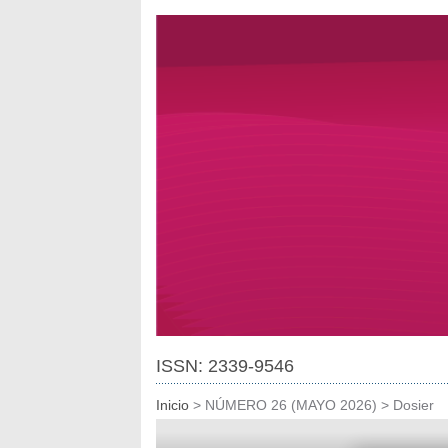
ISSN: 2339-9546
Inicio
>
NÚMERO 26 (MAYO 2026)
>
Dosier