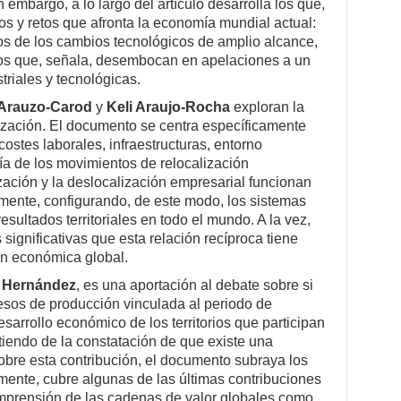
in embargo, a lo largo del artículo desarrolla los que,
gos y retos que afronta la economía mundial actual:
os de los cambios tecnológicos de amplio alcance,
tos que, señala, desembocan en apelaciones a un
triales y tecnológicas.
 Arauzo-Carod
y
Keli Araujo-Rocha
exploran la
ización. El documento se centra específicamente
ostes laborales, infraestructuras, entorno
fía de los movimientos de relocalización
zación y la deslocalización empresarial funcionan
ente, configurando, de este modo, los sistemas
sultados territoriales en todo el mundo. A la vez,
significativas que esta relación recíproca tiene
ión económica global.
 Hernández
, es una aportación al debate sobre si
esos de producción vinculada al periodo de
esarrollo económico de los territorios que participan
tiendo de la constatación de que existe una
obre esta contribución, el documento subraya los
mente, cubre algunas de las últimas contribuciones
comprensión de las cadenas de valor globales como