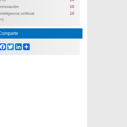
innovación
10
inteligencia artificial
10
(+)
Comparte
Facebook
Twitter
LinkedIn
Share