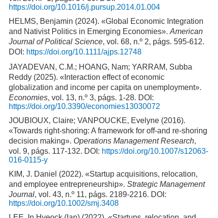
https://doi.org/10.1016/j.pursup.2014.01.004
HELMS, Benjamin (2024). «Global Economic Integration
and Nativist Politics in Emerging Economies».
American
Journal of Political Science
, vol. 68, n.º 2, págs. 595-612.
DOI:
https://doi.org/10.1111/ajps.12748
JAYADEVAN, C.M.; HOANG, Nam; YARRAM, Subba
Reddy (2025). «Interaction effect of economic
globalization and income per capita on unemployment».
Economies
, vol. 13, n.º 3, págs. 1-28. DOI:
https://doi.org/10.3390/economies13030072
JOUBIOUX, Claire; VANPOUCKE, Evelyne (2016).
«Towards right-shoring: A framework for off-and re-shoring
decision making».
Operations Management Research
,
vol. 9, págs. 117-132. DOI:
https://doi.org/10.1007/s12063-
016-0115-y
KIM, J. Daniel (2022). «Startup acquisitions, relocation,
and employee entrepreneurship».
Strategic Management
Journal
, vol. 43, n.º 11, págs. 2189-2216. DOI:
https://doi.org/10.1002/smj.3408
LEE, In Hyeock (Ian) (2022). «Startups, relocation, and