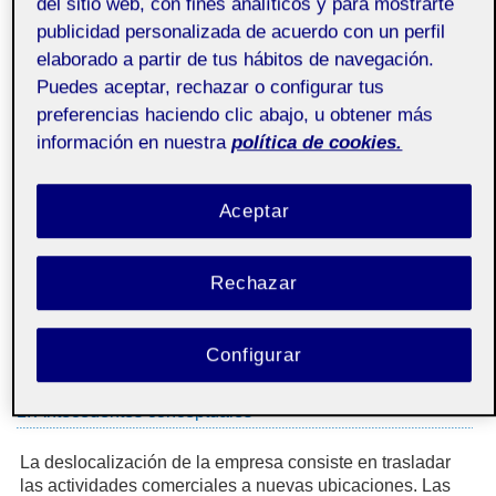
del sitio web, con fines analíticos y para mostrarte
más relevantes a medida que se reconocían las
publicidad personalizada de acuerdo con un perfil
reubicaciones estratégicas como fuentes importantes de
elaborado a partir de tus hábitos de navegación.
competitividad.
Puedes aceptar, rechazar o configurar tus
Ahora, las condiciones de la competencia han cambiado
preferencias haciendo clic abajo, u obtener más
en todo el mundo y las empresas evalúan continuamente
información en nuestra
política de cookies.
ubicaciones alternativas para sus proveedores, productos
y procesos. En consecuencia, la incertidumbre sobre la
evolución futura de los territorios ha aumentado y el
Aceptar
diseño estratégico de las condiciones futuras para la
competitividad se ha vuelto cada vez más complejo.
Mientras tanto, la globalización ha evolucionado en
Rechazar
direcciones opuestas a medida que las condiciones
mundiales han cambiado, y ahora va y viene según las
decisiones gubernamentales sobre aranceles y barreras
Configurar
comerciales.
1. Antecedentes conceptuales
La deslocalización de la empresa consiste en trasladar
las actividades comerciales a nuevas ubicaciones. Las