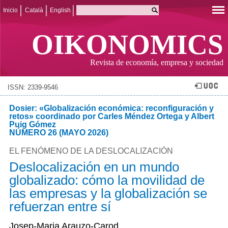
Inicio
Català
English
OIKONOMICS
Revista de economía, empresa y sociedad
ISSN: 2339-9546
Dosier: «Globalización económica: reconfiguración y
retos» coordinado por Carles Méndez Ortega y Albert
Puig Gómez
NÚMERO 26 (MAYO 2026)
EL FENÓMENO DE LA DESLOCALIZACIÓN
Deslocalización en un mundo
globalizado: cómo la movilidad de
las empresas y la globalización se
refuerzan entre sí
Josep-Maria Arauzo-Carod