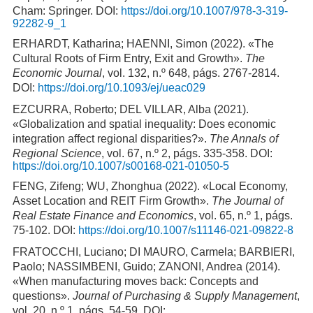
Cham: Springer. DOI:
https://doi.org/10.1007/978-3-319-
92282-9_1
ERHARDT, Katharina; HAENNI, Simon (2022). «The
Cultural Roots of Firm Entry, Exit and Growth».
The
Economic Journal
, vol. 132, n.º 648, págs. 2767-2814.
DOI:
https://doi.org/10.1093/ej/ueac029
EZCURRA, Roberto; DEL VILLAR, Alba (2021).
«Globalization and spatial inequality: Does economic
integration affect regional disparities?».
The Annals of
Regional Science
, vol. 67, n.º 2, págs. 335-358. DOI:
https://doi.org/10.1007/s00168-021-01050-5
FENG, Zifeng; WU, Zhonghua (2022). «Local Economy,
Asset Location and REIT Firm Growth».
The Journal of
Real Estate Finance and Economics
, vol. 65, n.º 1, págs.
75-102. DOI:
https://doi.org/10.1007/s11146-021-09822-8
FRATOCCHI, Luciano; DI MAURO, Carmela; BARBIERI,
Paolo; NASSIMBENI, Guido; ZANONI, Andrea (2014).
«When manufacturing moves back: Concepts and
questions».
Journal of Purchasing & Supply Management
,
vol. 20, n.º 1, págs. 54-59. DOI: