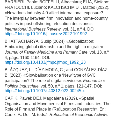
BARBIERI, Paolo; BOFFELLI, Albachiara; ELIA, Stefano;
FRATOCCHI, Luciano; KALCHSCHMIDT, Matteo (2022).
«How does Industry 4.0 affect international exposure?
The interplay between firm innovation and home-country
policies in post-offshoring relocation decisions».
International Business Review
, vol. 31, n.º 4. DOI:
https://doi.org/10.1016/j.ibusrev.2022.101992
BHATTACHARYA, Sudip (2024). «Globalization:
Embracing global citizenship and the right to migrate».
Journal of Family Medicine and Primary Care
, vol. 13, n.º
4, págs. 1160-1164. DOI:
https://doi.org/10.4103/jfmpc.jfmpc_1992_23
BLÁZQUEZ, L.; DÍAZ-MORA, C.; and GONZÁLEZ-DÍAZ,
B. (2023). «Slowbalisation or a ‘New’ type of GVC
participation? The role of digital services».
Economia e
Politica Industriale
, vol. 50, n.º 1, págs. 121-147. DOI:
https://doi.org/10.1007/s40812-022-00245-x
CAPIK, Pawel; DEJ, Magdalena (2019). «Spatial
Organisation and Movements of Firms and Industries: The
Role of Firm and Place in (Re)Location Research». En:
Capik, P., Dej, M. (eds.).
Relocation of Economic Activity
.