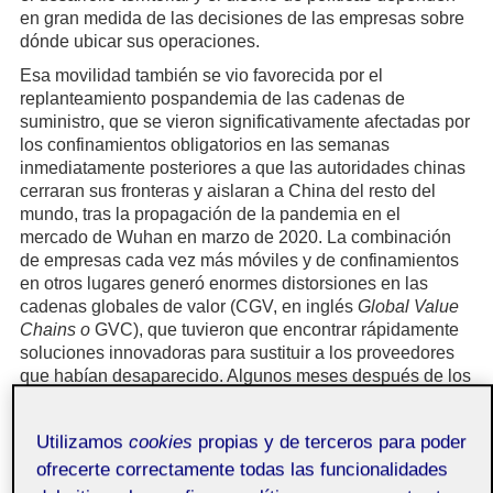
en gran medida de las decisiones de las empresas sobre
dónde ubicar sus operaciones.
Esa movilidad también se vio favorecida por el
replanteamiento pospandemia de las cadenas de
suministro, que se vieron significativamente afectadas por
los confinamientos obligatorios en las semanas
inmediatamente posteriores a que las autoridades chinas
cerraran sus fronteras y aislaran a China del resto del
mundo, tras la propagación de la pandemia en el
mercado de Wuhan en marzo de 2020. La combinación
de empresas cada vez más móviles y de confinamientos
en otros lugares generó enormes distorsiones en las
cadenas globales de valor (CGV, en inglés
Global Value
Chains o
GVC), que tuvieron que encontrar rápidamente
soluciones innovadoras para sustituir a los proveedores
que habían desaparecido. Algunos meses después de los
eventos de Wuhan, las empresas podían
(potencialmente) volver a las cadenas de suministro
Utilizamos
cookies
propias y de terceros para poder
previas al COVID-19, pero para entonces el mundo había
cambiado, y la deslocalización (
offshoring
) y la
ofrecerte correctamente todas las funcionalidades
relocalización (
backshoring
) se habían vuelto cada vez