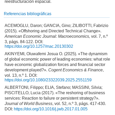
reestructuración espacial.
Referencias bibliográficas
ACEMOGLU, Daron; GANCIA, Gino; ZILIBOTTI, Fabrizio
(2015). «Offshoring and Directed Technical Change».
American Economic Journal: Macroeconomics,
vol. 7, n.º
3, págs. 84-122. DOI:
https://doi.org/10.1257/mac.20130302
AKINYEMI, Oluwafemi Josua O. (2025). «The dynamism
of global economic power of leading economies: what role
have economic globalization forces and financial sector
development played?».
Cogent Economics & Finance
,
vol. 13, n.º 1. DOI:
https://doi.org/10.1080/23322039.2025.2551159
ALBERTONI, Filippo; ELIA, Stefano; MASSINI, Silvia;
PISCITELLO, Lucia (2017). «The reshoring of business
services: Reaction to failure or persistent strategy?».
Journal of World Business
, vol. 52, n.º 3, págs. 417-430.
DOI:
https://doi.org/10.1016/j.jwb.2017.01.005