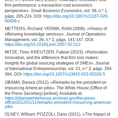
firm performance: a transaction cost economics
perspective».
Small Business Economics
, vol. 58, n.º 1,
págs. 205-224. DOI:
https://doi.org/10.1007/s11187-020-
00406-z
METTERS, Richard; VERMA, Rohit (2008). «History of
offshoring knowledge services».
Journal of Operations
Management
, vol. 26, n.º 2, págs. 141-147. DOI:
https://doi.org/10.1016/j.jom.2007.02.012
MITZE, Timo; KREUTZER, Fabian (2023). «Relocation,
innovation, and the difference that firm size makes:
Insights for global sourcing strategies of SMEs».
Journal
of International Entrepreneurship
, vol. 21, n.º 3, págs. 354-
384. DOI:
https://doi.org/10.1007/s10843-023-00326-5
OBAMA, Barack (2012). «Remarks by the president on
insourcing American jobs».
The White House
(Office of
the Press Secretary) [online]. Available at:
https://obamawhitehouse.archives.gov/the-press-
office/2012/01/11/remarks-president-insourcing-american-
jobs
OLNEY, William; POZZOLI, Dario (2021). «The Impact of