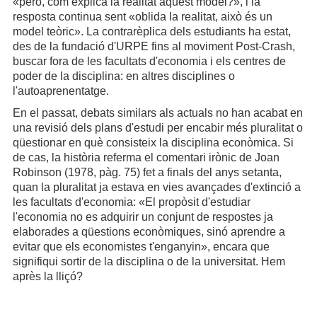
«però, com explica la realitat aquest model?», i la
resposta continua sent «oblida la realitat, això és un
model teòric». La contrarèplica dels estudiants ha estat,
des de la fundació d'URPE fins al moviment Post-Crash,
buscar fora de les facultats d'economia i els centres de
poder de la disciplina: en altres disciplines o
l'autoaprenentatge.
En el passat, debats similars als actuals no han acabat en
una revisió dels plans d'estudi per encabir més pluralitat o
qüestionar en què consisteix la disciplina econòmica. Si
de cas, la història referma el comentari irònic de Joan
Robinson (1978, pàg. 75) fet a finals del anys setanta,
quan la pluralitat ja estava en vies avançades d'extinció a
les facultats d'economia: «El propòsit d'estudiar
l'economia no es adquirir un conjunt de respostes ja
elaborades a qüestions econòmiques, sinó aprendre a
evitar que els economistes t'enganyin», encara que
signifiqui sortir de la disciplina o de la universitat. Hem
après la lliçó?