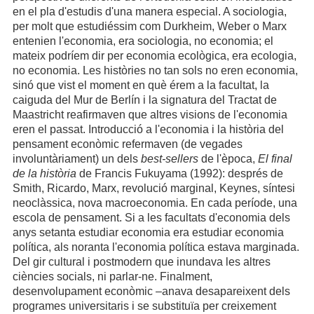
en el pla d'estudis d'una manera especial. A sociologia,
per molt que estudiéssim com Durkheim, Weber o Marx
entenien l'economia, era sociologia, no economia; el
mateix podríem dir per economia ecològica, era ecologia,
no economia. Les històries no tan sols no eren economia,
sinó que vist el moment en què érem a la facultat, la
caiguda del Mur de Berlín i la signatura del Tractat de
Maastricht reafirmaven que altres visions de l'economia
eren el passat. Introducció a l'economia i la història del
pensament econòmic refermaven (de vegades
involuntàriament) un dels
best-sellers
de l'època,
El final
de la història
de Francis Fukuyama (1992): després de
Smith, Ricardo, Marx, revolució marginal, Keynes, síntesi
neoclàssica, nova macroeconomia. En cada període, una
escola de pensament. Si a les facultats d'economia dels
anys setanta estudiar economia era estudiar economia
política, als noranta l'economia política estava marginada.
Del gir cultural i postmodern que inundava les altres
ciències socials, ni parlar-ne. Finalment,
desenvolupament econòmic –anava desapareixent dels
programes universitaris i se substituïa per creixement