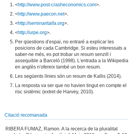
<
http://www.post-crasheconomics.com
>.
<
http://www.paecon.net
>.
<
http://seminaritaifa.org
>.
<
http://urpe.org
>.
Per qüestions d'espai, no entraré a explicar les
posicions de cada Cambridge. Si esteu interessats a
saber-ne més, es pot trobar un resum senzill i
assequible a Barceló (1998). L'entrada a la Wikipedia
en anglès n'ofereix també un bon resum.
Les següents línies són un resum de Kallis (2014).
La resposta va ser que no havien tingut en compte el
risc sistèmic (extret de Harvey, 2010).
Citació recomanada
RIBERA FUMAZ, Ramon. A la recerca de la pluralitat