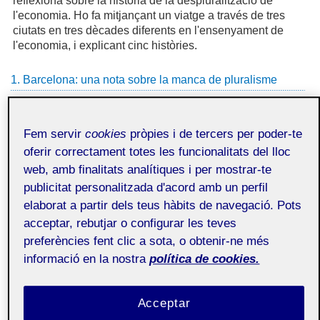
reflexiona sobre la història de la despluralització de
l'economia. Ho fa mitjançant un viatge a través de tres
ciutats en tres dècades diferents en l'ensenyament de
l'economia, i explicant cinc històries.
1. Barcelona: una nota sobre la manca de pluralisme
Comencem el viatge a la Barcelona olímpica dels anys
noranta, quan vaig entrar a la facultat. Encara s'estudiava
Fem servir
cookies
pròpies i de tercers per poder-te
la llicenciatura de Ciències Econòmiques i Empresarials,
oferir correctament totes les funcionalitats del lloc
en la qual a segon curs triaves si volies fer empresa (ara
web, amb finalitats analítiques i per mostrar-te
ADE) o economia general (ara Economia). La minoria que
publicitat personalitzada d'acord amb un perfil
vam triar economia general estàvem moguts per
comprendre com funciona el món econòmic i aprendre
elaborat a partir dels teus hàbits de navegació. Pots
com podíem transformar-lo, com podíem acabar amb el
acceptar, rebutjar o configurar les teves
desenvolupament desigual entre països o amb la
preferències fent clic a sota, o obtenir-ne més
desocupació, per exemple. No mitjançant grans
informació en la nostra
política de cookies.
ideologies, sinó a través del coneixement econòmic.
Vam ser l'última promoció del pla d'estudis de cinc anys.
El que ens vam trobar va ser una disciplina coherent i
Acceptar
compacta al voltant d'un paradigma teòric, l'economia