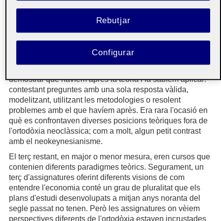
neoclàssica. De les 25 assignatures anuals, dos terços
estaven enfocades des d'aquesta aproximació, fos la
Rebutjar
síntesi neoclàssica o la nova macroeconomia. En els
cursos, de vegades entràvem a fons en la teoria, d'altres
apreníem les seves aplicacions, les seves metodologies o
Configurar
ens servien de marc per analitzar la realitat. En totes elles
normalment els exàmens seguien una estructura similar,
demostrar que havíem après la teoria i la sabíem aplicar:
contestant preguntes amb una sola resposta vàlida,
modelitzant, utilitzant les metodologies o resolent
problemes amb el que havíem après. Era rara l'ocasió en
què es confrontaven diverses posicions teòriques fora de
l'ortodòxia neoclàssica; com a molt, algun petit contrast
amb el neokeynesianisme.
El terç restant, en major o menor mesura, eren cursos que
contenien diferents paradigmes teòrics. Segurament, un
terç d'assignatures oferint diferents visions de com
entendre l'economia conté un grau de pluralitat que els
plans d'estudi desenvolupats a mitjan anys noranta del
segle passat no tenen. Però les assignatures on vèiem
perspectives diferents de l'ortodòxia estaven incrustades