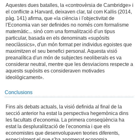
Aquestes dues batalles, la «controvèrsia de Cambridge» i
el conflicte a Harvard, deixaven clar, tal com Kallis (2014,
pàg. 141) afirma, que «la ciència i l'objectivitat de
l'Economia van ser definides no només com formalisme
matemàtic... sinó com una formalització d'un tipus
particular, basada en els denominats «supòsits
neoclàssics», d'un món format per individus egoistes que
maximitzen el seu benefici personal. Aquesta visió
preanalítica d'un món de subjectes neoliberals es va
considerar neutral, mentre que les desviacions respecte a
aquests supòsits es consideraven motivades
ideològicament».
Conclusions
Fins als debats actuals, la visió definida al final de la
secció anterior ha estat la perspectiva hegemònica dins
les facultats d'economia. La primera conseqüència ha
estat la despluralització de l'economia i que els
economistes que desenvolupaven teories diferents,
especialment el que s'ha anomenat economia