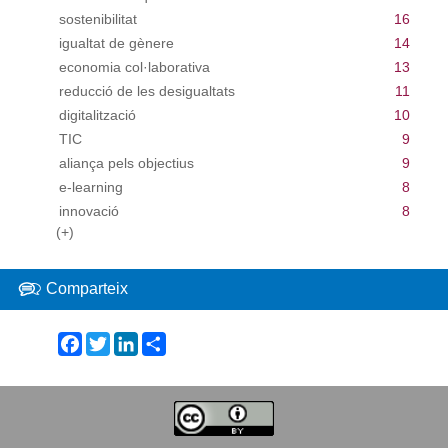
sostenibilitat
16
igualtat de gènere
14
economia col·laborativa
13
reducció de les desigualtats
11
digitalització
10
TIC
9
aliança pels objectius
9
e-learning
8
innovació
8
(+)
Comparteix
Facebook
Twitter
LinkedIn
Share