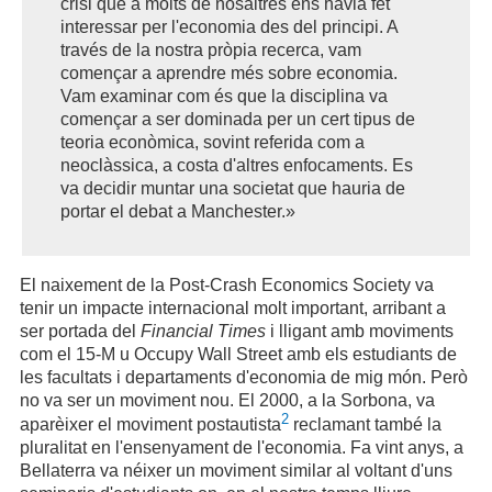
crisi que a molts de nosaltres ens havia fet
interessar per l'economia des del principi. A
través de la nostra pròpia recerca, vam
començar a aprendre més sobre economia.
Vam examinar com és que la disciplina va
començar a ser dominada per un cert tipus de
teoria econòmica, sovint referida com a
neoclàssica, a costa d'altres enfocaments. Es
va decidir muntar una societat que hauria de
portar el debat a Manchester.»
El naixement de la Post-Crash Economics Society va
tenir un impacte internacional molt important, arribant a
ser portada del
Financial Times
i lligant amb moviments
com el 15-M u Occupy Wall Street amb els estudiants de
les facultats i departaments d'economia de mig món. Però
no va ser un moviment nou. El 2000, a la Sorbona, va
2
aparèixer el moviment postautista
reclamant també la
pluralitat en l'ensenyament de l'economia. Fa vint anys, a
Bellaterra va néixer un moviment similar al voltant d'uns