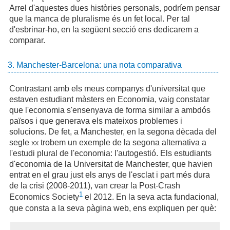
Arrel d'aquestes dues històries personals, podríem pensar
que la manca de pluralisme és un fet local. Per tal
d'esbrinar-ho, en la següent secció ens dedicarem a
comparar.
3. Manchester-Barcelona: una nota comparativa
Contrastant amb els meus companys d'universitat que
estaven estudiant màsters en Economia, vaig constatar
que l'economia s'ensenyava de forma similar a ambdós
països i que generava els mateixos problemes i
solucions. De fet, a Manchester, en la segona dècada del
segle
xx
trobem un exemple de la segona alternativa a
l'estudi plural de l'economia: l'autogestió. Els estudiants
d'economia de la Universitat de Manchester, que havien
entrat en el grau just els anys de l'esclat i part més dura
de la crisi (2008-2011), van crear la Post-Crash
1
Economics Society
el 2012. En la seva acta fundacional,
que consta a la seva pàgina web, ens expliquen per què: