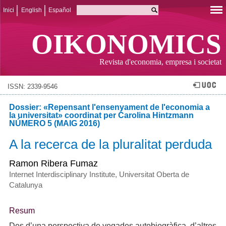
Inici
English
Español
OIKONOMICS
Revista d'economia, empresa i societat
ISSN: 2339-9546
Dossier: «Repensant l'ensenyament de l'economia a
la universitat» coordinat per Carolina Hintzmann
NÚMERO 5 (MAIG 2016)
A la recerca de la pluralitat perduda
Ramon Ribera Fumaz
Internet Interdisciplinary Institute, Universitat Oberta de
Catalunya
Resum
Des d’una perspectiva de vegades autobiogràfica, d’altres