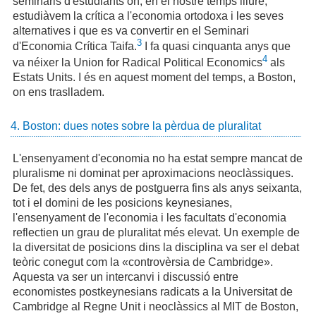
seminaris d'estudiants on, en el nostre temps lliure,
estudiàvem la crítica a l'economia ortodoxa i les seves
alternatives i que es va convertir en el Seminari
3
d'Economia Crítica Taifa.
I fa quasi cinquanta anys que
4
va néixer la Union for Radical Political Economics
als
Estats Units. I és en aquest moment del temps, a Boston,
on ens traslladem.
4. Boston: dues notes sobre la pèrdua de pluralitat
L'ensenyament d'economia no ha estat sempre mancat de
pluralisme ni dominat per aproximacions neoclàssiques.
De fet, des dels anys de postguerra fins als anys seixanta,
tot i el domini de les posicions keynesianes,
l'ensenyament de l'economia i les facultats d'economia
reflectien un grau de pluralitat més elevat. Un exemple de
la diversitat de posicions dins la disciplina va ser el debat
teòric conegut com la «controvèrsia de Cambridge».
Aquesta va ser un intercanvi i discussió entre
economistes postkeynesians radicats a la Universitat de
Cambridge al Regne Unit i neoclàssics al MIT de Boston,