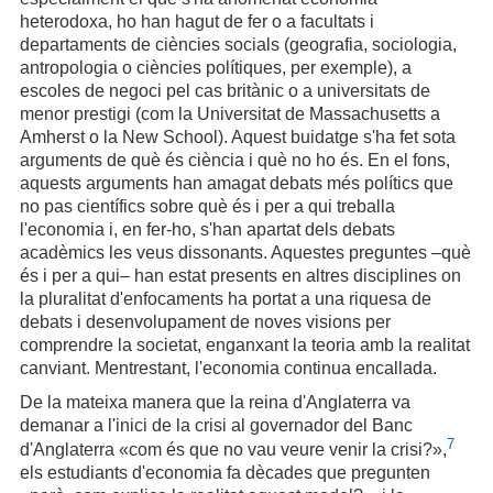
heterodoxa, ho han hagut de fer o a facultats i
departaments de ciències socials (geografia, sociologia,
antropologia o ciències polítiques, per exemple), a
escoles de negoci pel cas britànic o a universitats de
menor prestigi (com la Universitat de Massachusetts a
Amherst o la New School). Aquest buidatge s'ha fet sota
arguments de què és ciència i què no ho és. En el fons,
aquests arguments han amagat debats més polítics que
no pas científics sobre què és i per a qui treballa
l'economia i, en fer-ho, s'han apartat dels debats
acadèmics les veus dissonants. Aquestes preguntes –què
és i per a qui– han estat presents en altres disciplines on
la pluralitat d'enfocaments ha portat a una riquesa de
debats i desenvolupament de noves visions per
comprendre la societat, enganxant la teoria amb la realitat
canviant. Mentrestant, l'economia continua encallada.
De la mateixa manera que la reina d'Anglaterra va
demanar a l'inici de la crisi al governador del Banc
7
d'Anglaterra «com és que no vau veure venir la crisi?»,
els estudiants d'economia fa dècades que pregunten