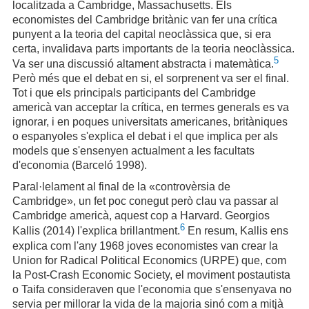
localitzada a Cambridge, Massachusetts. Els
economistes del Cambridge britànic van fer una crítica
punyent a la teoria del capital neoclàssica que, si era
certa, invalidava parts importants de la teoria neoclàssica.
5
Va ser una discussió altament abstracta i matemàtica.
Però més que el debat en si, el sorprenent va ser el final.
Tot i que els principals participants del Cambridge
americà van acceptar la crítica, en termes generals es va
ignorar, i en poques universitats americanes, britàniques
o espanyoles s'explica el debat i el que implica per als
models que s'ensenyen actualment a les facultats
d'economia (Barceló 1998).
Paral·lelament al final de la «controvèrsia de
Cambridge», un fet poc conegut però clau va passar al
Cambridge americà, aquest cop a Harvard. Georgios
6
Kallis (2014) l'explica brillantment.
En resum, Kallis ens
explica com l'any 1968 joves economistes van crear la
Union for Radical Political Economics (URPE) que, com
la Post-Crash Economic Society, el moviment postautista
o Taifa consideraven que l'economia que s'ensenyava no
servia per millorar la vida de la majoria sinó com a mitjà