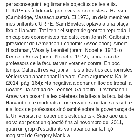
per aconseguir i legitimar els objectius de les elits.
L'URPE està liderada per joves economistes a Harvard
(Cambridge, Massachusetts). El 1973, un dels membres
més brillants d'URPE, Sam Bowles, optava a una plaça
fixa a Harvard. Tot i tenir el suport de gent tan reputada, i
en cap cas economistes radicals, com John K. Galbraith
(president de l'American Economic Association), Albert
Hirschman, Wassily Leontief (premi Nobel el 1973) o
Kenneth Arrow (premi Nobel el 1972), la majoria de
professors de la facultat van votar en contra. En poc
temps, Galbraith es va jubilar i els altres tres economistes
sèniors van abandonar Harvard. Com argumenta Kallis
(2014, pàg. 164): «la negativa a donar un lloc de treball a
Bowles i la sortida de Leontief, Galbraith, Hirschmann i
Arrow van posar fi a les cèlebres batalles a la facultat de
Harvard entre moderats i conservadors, no tan sols sobre
els llocs de professors sinó també sobre la governança de
la Universitat i el paper dels estudiants».
Statu quo
que
no va ser posat en qüestió fins al novembre del 2011,
quan un grup d'estudiants van abandonar la lliçó
magistral de Gregory Mankiw.