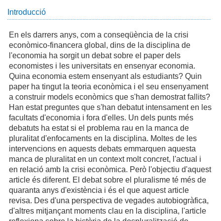
Introducció
En els darrers anys, com a conseqüència de la crisi
econòmico-financera global, dins de la disciplina de
l'economia ha sorgit un debat sobre el paper dels
economistes i les universitats en ensenyar economia.
Quina economia estem ensenyant als estudiants? Quin
paper ha tingut la teoria econòmica i el seu ensenyament
a construir models econòmics que s'han demostrat fallits?
Han estat preguntes que s'han debatut intensament en les
facultats d'economia i fora d'elles. Un dels punts més
debatuts ha estat si el problema rau en la manca de
pluralitat d'enfocaments en la disciplina. Moltes de les
intervencions en aquests debats emmarquen aquesta
manca de pluralitat en un context molt concret, l'actual i
en relació amb la crisi econòmica. Però l'objectiu d'aquest
article és diferent. El debat sobre el pluralisme té més de
quaranta anys d'existència i és el que aquest article
revisa. Des d'una perspectiva de vegades autobiogràfica,
d'altres mitjançant moments clau en la disciplina, l'article