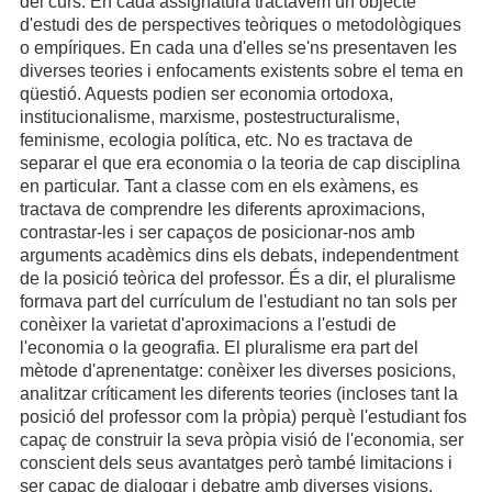
del curs. En cada assignatura tractàvem un objecte
d'estudi des de perspectives teòriques o metodològiques
o empíriques. En cada una d'elles se'ns presentaven les
diverses teories i enfocaments existents sobre el tema en
qüestió. Aquests podien ser economia ortodoxa,
institucionalisme, marxisme, postestructuralisme,
feminisme, ecologia política, etc. No es tractava de
separar el que era economia o la teoria de cap disciplina
en particular. Tant a classe com en els exàmens, es
tractava de comprendre les diferents aproximacions,
contrastar-les i ser capaços de posicionar-nos amb
arguments acadèmics dins els debats, independentment
de la posició teòrica del professor. És a dir, el pluralisme
formava part del currículum de l'estudiant no tan sols per
conèixer la varietat d'aproximacions a l'estudi de
l'economia o la geografia. El pluralisme era part del
mètode d'aprenentatge: conèixer les diverses posicions,
analitzar críticament les diferents teories (incloses tant la
posició del professor com la pròpia) perquè l'estudiant fos
capaç de construir la seva pròpia visió de l'economia, ser
conscient dels seus avantatges però també limitacions i
ser capaç de dialogar i debatre amb diverses visions.