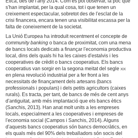
Ètica, des de l'any 2014. Com es pot observar, fa poc que
s'han implantat, per la qual cosa, tot i que tenen un
creixement espectacular, sobretot des de l'esclat de la
crisi financera, encara tenen una visibilitat escassa per la
falta de coneixement de la societat.
La Unió Europea ha introduït recentment el concepte de
community banking
o banca de proximitat, com una mena
de bancs locals dedicats a finançar l'economia productiva
local, dins dels quals hi ha les caixes d'estalvis i les
cooperatives de crèdit o bancs cooperatius. Els bancs
cooperatius van sorgir en la segona meitat del segle
xix
en plena revolució industrial per a fer front a les
necessitats de finançament dels artesans (bancs
professionals i populars) i dels petits agricultors (caixes
rurals). Es tracta, per tant, de bancs de més de cent anys
d'antiguitat, amb més implantació que els bancs ètics
(Sanchis, 2013). Han anat molt units a les empreses
locals, especialment a les cooperatives i empreses de
l'economia social (Campos i Sanchis, 2014). Alguns
d'aquests bancs cooperatius són bancs democràtics, en
els quals més del 90% dels treballadors són socis del