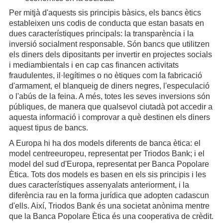
Per mitjà d'aquests sis principis bàsics, els bancs ètics
estableixen uns codis de conducta que estan basats en
dues característiques principals: la transparència i la
inversió socialment responsable. Són bancs que utilitzen
els diners dels dipositants per invertir en projectes socials
i mediambientals i en cap cas financen activitats
fraudulentes, il·legítimes o no ètiques com la fabricació
d'armament, el blanqueig de diners negres, l'especulació
o l'abús de la feina. A més, totes les seves inversions són
públiques, de manera que qualsevol ciutadà pot accedir a
aquesta informació i comprovar a què destinen els diners
aquest tipus de bancs.
A Europa hi ha dos models diferents de banca ètica: el
model centreeuropeu, representat per Triodos Bank; i el
model del sud d'Europa, representat per Banca Popolare
Ètica. Tots dos models es basen en els sis principis i les
dues característiques assenyalats anteriorment, i la
diferència rau en la forma jurídica que adopten cadascun
d'ells. Així, Triodos Bank és una societat anònima mentre
que la Banca Popolare Ètica és una cooperativa de crèdit.