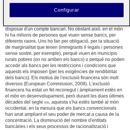
com disposar d'un compte bancari o poder fer
Configurar
transferències i reintegraments, té unes conseqüències o
unes altres. Espanya, per exemple, és un país molt
bancaritzat, i resulta realment complicat viure sense
disposar d'un compte bancari. No obstant això, en el món
hi ha milions de persones que viuen sense bancs, per
diferents raons. Uns ho fan per obligació, per la situació
de marginalitat que tenen (immigrants il·legals i persones
sense sostre, per exemple), perquè viuen en municipis
rurals pobres (on no arriben els bancs) o perquè no poden
accedir als bancs per les restriccions i condicions que
aquests els imposen (per les exigències de rendibilitat
dels bancs). Els motius de l'exclusió financera són molt
diversos (European Commission, 2008). L'exclusió
financera ha estat un fet reconegut i àmpliament estès en
el món en desenvolupament, però durant les dues últimes
dècades del segle
xxi
, aquesta s'ha estès també al món
occidental, en la mesura que els bancs convencionals
han anat ampliant el seu poder de mercat a causa de la
concentració. La disminució del nombre d'entitats
bancàries i els seus processos de racionalització i