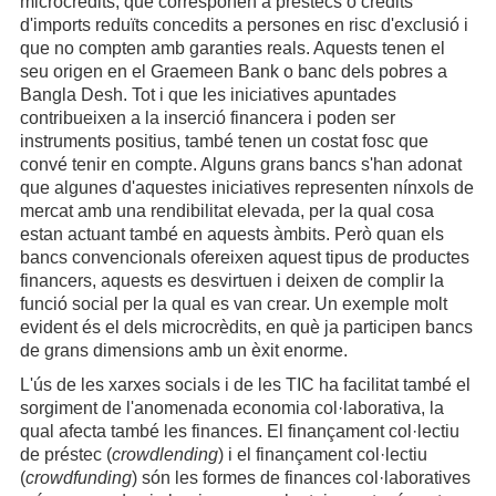
microcrèdits, que corresponen a préstecs o crèdits
d'imports reduïts concedits a persones en risc d'exclusió i
que no compten amb garanties reals. Aquests tenen el
seu origen en el Graemeen Bank o banc dels pobres a
Bangla Desh. Tot i que les iniciatives apuntades
contribueixen a la inserció financera i poden ser
instruments positius, també tenen un costat fosc que
convé tenir en compte. Alguns grans bancs s'han adonat
que algunes d'aquestes iniciatives representen nínxols de
mercat amb una rendibilitat elevada, per la qual cosa
estan actuant també en aquests àmbits. Però quan els
bancs convencionals ofereixen aquest tipus de productes
financers, aquests es desvirtuen i deixen de complir la
funció social per la qual es van crear. Un exemple molt
evident és el dels microcrèdits, en què ja participen bancs
de grans dimensions amb un èxit enorme.
L'ús de les xarxes socials i de les TIC ha facilitat també el
sorgiment de l'anomenada economia col·laborativa, la
qual afecta també les finances. El finançament col·lectiu
de préstec (
crowdlending
) i el finançament col·lectiu
(
crowdfunding
) són les formes de finances col·laboratives