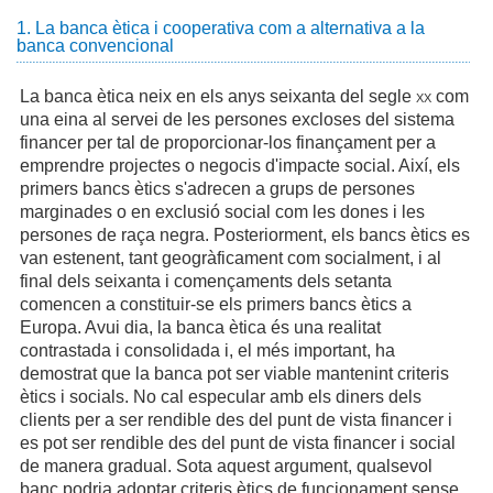
1. La banca ètica i cooperativa com a alternativa a la
banca convencional
La banca ètica neix en els anys seixanta del segle
xx
com
una eina al servei de les persones excloses del sistema
financer per tal de proporcionar-los finançament per a
emprendre projectes o negocis d'impacte social. Així, els
primers bancs ètics s'adrecen a grups de persones
marginades o en exclusió social com les dones i les
persones de raça negra. Posteriorment, els bancs ètics es
van estenent, tant geogràficament com socialment, i al
final dels seixanta i començaments dels setanta
comencen a constituir-se els primers bancs ètics a
Europa. Avui dia, la banca ètica és una realitat
contrastada i consolidada i, el més important, ha
demostrat que la banca pot ser viable mantenint criteris
ètics i socials. No cal especular amb els diners dels
clients per a ser rendible des del punt de vista financer i
es pot ser rendible des del punt de vista financer i social
de manera gradual. Sota aquest argument, qualsevol
banc podria adoptar criteris ètics de funcionament sense