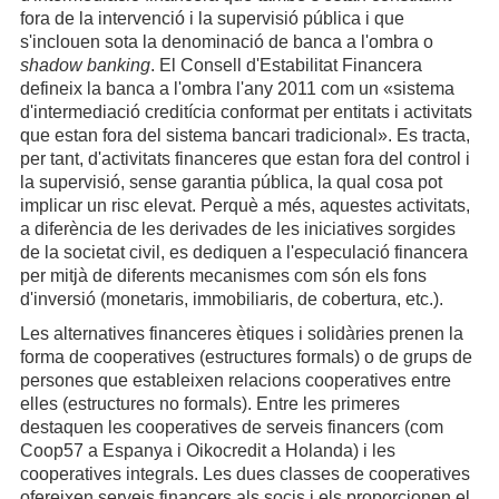
fora de la intervenció i la supervisió pública i que
s'inclouen sota la denominació de banca a l'ombra o
shadow banking
. El Consell d'Estabilitat Financera
defineix la banca a l'ombra l'any 2011 com un «sistema
d'intermediació creditícia conformat per entitats i activitats
que estan fora del sistema bancari tradicional». Es tracta,
per tant, d'activitats financeres que estan fora del control i
la supervisió, sense garantia pública, la qual cosa pot
implicar un risc elevat. Perquè a més, aquestes activitats,
a diferència de les derivades de les iniciatives sorgides
de la societat civil, es dediquen a l'especulació financera
per mitjà de diferents mecanismes com són els fons
d'inversió (monetaris, immobiliaris, de cobertura, etc.).
Les alternatives financeres ètiques i solidàries prenen la
forma de cooperatives (estructures formals) o de grups de
persones que estableixen relacions cooperatives entre
elles (estructures no formals). Entre les primeres
destaquen les cooperatives de serveis financers (com
Coop57 a Espanya i Oikocredit a Holanda) i les
cooperatives integrals. Les dues classes de cooperatives
ofereixen serveis financers als socis i els proporcionen el