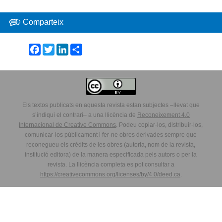
Comparteix
Facebook
Twitter
LinkedIn
Share
Els textos publicats en aquesta revista estan subjectes –llevat que
s’indiqui el contrari– a una llicència de
Reconeixement 4.0
Internacional de Creative Commons
. Podeu copiar-los, distribuir-los,
comunicar-los públicament i fer-ne obres derivades sempre que
reconegueu els crèdits de les obres (autoria, nom de la revista,
institució editora) de la manera especificada pels autors o per la
revista. La llicència completa es pot consultar a
https://creativecommons.org/licenses/by/4.0/deed.ca
.