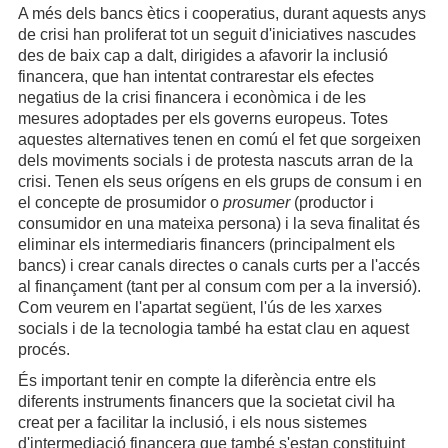
A més dels bancs ètics i cooperatius, durant aquests anys
de crisi han proliferat tot un seguit d'iniciatives nascudes
des de baix cap a dalt, dirigides a afavorir la inclusió
financera, que han intentat contrarestar els efectes
negatius de la crisi financera i econòmica i de les
mesures adoptades per els governs europeus. Totes
aquestes alternatives tenen en comú el fet que sorgeixen
dels moviments socials i de protesta nascuts arran de la
crisi. Tenen els seus orígens en els grups de consum i en
el concepte de prosumidor o
prosumer
(productor i
consumidor en una mateixa persona) i la seva finalitat és
eliminar els intermediaris financers (principalment els
bancs) i crear canals directes o canals curts per a l'accés
al finançament (tant per al consum com per a la inversió).
Com veurem en l'apartat següent, l'ús de les xarxes
socials i de la tecnologia també ha estat clau en aquest
procés.
És important tenir en compte la diferència entre els
diferents instruments financers que la societat civil ha
creat per a facilitar la inclusió, i els nous sistemes
d'intermediació financera que també s'estan constituint