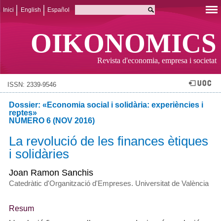
Inici
English
Español
OIKONOMICS
Revista d'economia, empresa i societat
ISSN: 2339-9546
Dossier: «Economia social i solidària: experiències i
reptes»
NÚMERO 6 (NOV 2016)
La revolució de les finances ètiques
i solidàries
Joan Ramon Sanchis
Catedràtic d'Organització d'Empreses. Universitat de València
Resum