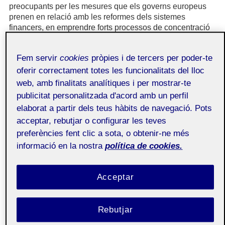
preocupants per les mesures que els governs europeus
prenen en relació amb les reformes dels sistemes
financers, en emprendre forts processos de concentració
bancària que es tradueixen en reestructuracions intenses
consistents en el tancament d'oficines bancàries, sobretot
Fem servir
cookies
pròpies i de tercers per poder-te
en aquells municipis més petits que no són prou rendibles
per als bancs. L'obsessió per la rendibilitat i l'eficiència,
oferir correctament totes les funcionalitats del lloc
com a objectius prioritaris dels bancs, al costat de les
web, amb finalitats analítiques i per mostrar-te
mesures legals preses per les principals institucions de la
publicitat personalitzada d'acord amb un perfil
Unió Europea (Banc Central Europeu, Comissió Europea)
elaborat a partir dels teus hàbits de navegació. Pots
en relació amb els graus de capitalització i de solvència,
acceptar, rebutjar o configurar les teves
provoca un increment de l'exclusió financera, que afecta
especialment els col·lectius amb menys recursos i en
preferències fent clic a sota, o obtenir-ne més
situació de marginació (Sanchis, 2013).
informació en la nostra
política de cookies.
La Comissió Europea, l'any 2008, va definir l'exclusió
financera com «el procés mitjançant el qual les persones
Acceptar
es troben amb dificultats en l'accés i/o ús dels serveis i
productes financers adequats a les seves necessitats i
que els permetin portar una vida social normal en la
Rebutjar
societat a la qual pertanyen». Segons el tipus de societat
en què vivim, no tenir productes i serveis financers bàsics,