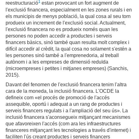
1
reestructuració
estan provocant un fort augment de
l'exclusió financera, especialment en les zones rurals i en
els municipis de menys població, la qual cosa al seu torn
produeix un increment de l'exclusió social. Actualment,
l'exclusió financera no es produeix només quan les
persones no poden accedir a productes i serveis
financers bàsics, sinó també quan resulta molt complex i
difícil accedir al crèdit, la qual cosa no solament s'estén a
les persones sinó també a l'emprenedoria, al treball
autònom i a les empreses de dimensió reduïda
(microempreses i petites i mitjanes empreses) (Sanchis,
2015).
Davant del fenomen de l'exclusió financera tenim l'altra
cara de la moneda, la inclusió financera. L'OCDE la
defineix com «el procés de promoció de l'accés
assequible, oportú i adequat a un rang de productes i
serveis financers regulats i a l'ampliació del seu ús». La
inclusió financera s'aconsegueix mitjançant mecanismes
que afavoreixen l'accés (com ara les infraestructures
financeres mitjançant les tecnologies a través d'internet) i
faciliten l'ús creant productes i serveis financers