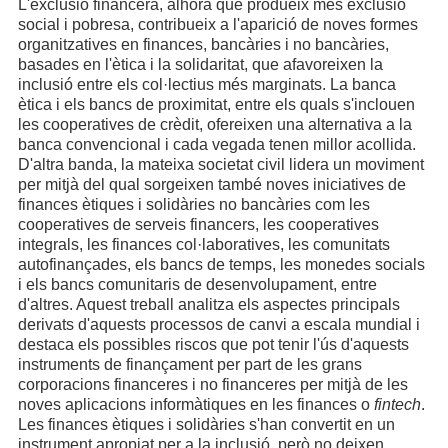
L'exclusió financera, alhora que produeix més exclusió
social i pobresa, contribueix a l'aparició de noves formes
organitzatives en finances, bancàries i no bancàries,
basades en l'ètica i la solidaritat, que afavoreixen la
inclusió entre els col·lectius més marginats. La banca
ètica i els bancs de proximitat, entre els quals s'inclouen
les cooperatives de crèdit, ofereixen una alternativa a la
banca convencional i cada vegada tenen millor acollida.
D'altra banda, la mateixa societat civil lidera un moviment
per mitjà del qual sorgeixen també noves iniciatives de
finances ètiques i solidàries no bancàries com les
cooperatives de serveis financers, les cooperatives
integrals, les finances col·laboratives, les comunitats
autofinançades, els bancs de temps, les monedes socials
i els bancs comunitaris de desenvolupament, entre
d'altres. Aquest treball analitza els aspectes principals
derivats d'aquests processos de canvi a escala mundial i
destaca els possibles riscos que pot tenir l'ús d'aquests
instruments de finançament per part de les grans
corporacions financeres i no financeres per mitjà de les
noves aplicacions informàtiques en les finances o
fintech
.
Les finances ètiques i solidàries s'han convertit en un
instrument apropiat per a la inclusió, però no deixen