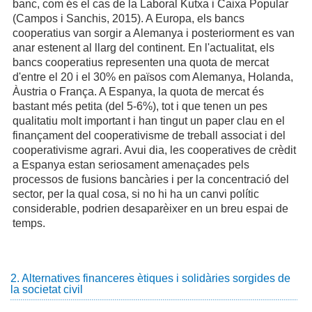
banc, com és el cas de la Laboral Kutxa i Caixa Popular
(Campos i Sanchis, 2015). A Europa, els bancs
cooperatius van sorgir a Alemanya i posteriorment es van
anar estenent al llarg del continent. En l'actualitat, els
bancs cooperatius representen una quota de mercat
d'entre el 20 i el 30% en països com Alemanya, Holanda,
Àustria o França. A Espanya, la quota de mercat és
bastant més petita (del 5-6%), tot i que tenen un pes
qualitatiu molt important i han tingut un paper clau en el
finançament del cooperativisme de treball associat i del
cooperativisme agrari. Avui dia, les cooperatives de crèdit
a Espanya estan seriosament amenaçades pels
processos de fusions bancàries i per la concentració del
sector, per la qual cosa, si no hi ha un canvi polític
considerable, podrien desaparèixer en un breu espai de
temps.
2. Alternatives financeres ètiques i solidàries sorgides de
la societat civil