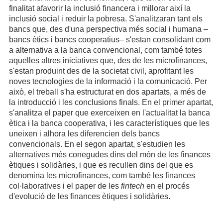
finalitat afavorir la inclusió financera i millorar així la
inclusió social i reduir la pobresa. S'analitzaran tant els
bancs que, des d'una perspectiva més social i humana –
bancs ètics i bancs cooperatius– s'estan consolidant com
a alternativa a la banca convencional, com també totes
aquelles altres iniciatives que, des de les microfinances,
s'estan produint des de la societat civil, aprofitant les
noves tecnologies de la informació i la comunicació. Per
això, el treball s'ha estructurat en dos apartats, a més de
la introducció i les conclusions finals. En el primer apartat,
s'analitza el paper que exerceixen en l'actualitat la banca
ètica i la banca cooperativa, i les característiques que les
uneixen i alhora les diferencien dels bancs
convencionals. En el segon apartat, s'estudien les
alternatives més conegudes dins del món de les finances
ètiques i solidàries, i que es recullen dins del que es
denomina les microfinances, com també les finances
col·laboratives i el paper de les
fintech
en el procés
d'evolució de les finances ètiques i solidàries.