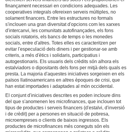
finançament necessari en condicions adequades. Les
cooperatives integrals ofereixen serveis múltiples, no
solament financers. Entre les estructures no formals
s'inclouen una gran diversitat d'opcions com les xarxes
d'intercanvi, les comunitats autofinançades, els fons
socials rotatoris, els bancs de temps o les monedes
socials, entre d'altres. Totes elles es caracteritzen per
evitar l'especulació dels diners i per gestionar-se amb
criteris, a més d'ètics i solidaris, participatius i
autogestionaris. Els usuaris dels crèdits són alhora els
estalviadors o dipositants dels fons per mitjà dels quals es
presta. La majoria d'aquestes iniciatives sorgeixen en els
països llatinoamericans en altres èpoques de crisi, que
han estat importades i adaptades al món occidental.
El conjunt d'iniciatives descrites es poden incloure dins
del que s'anomenen les microfinances, que inclouen tot
tipus de productes i serveis financers (d'estalvi, d'inversió
i de crèdit) per a persones en situació de pobresa,
microempreses o clients de baixos ingressos. Els
productes de microfinances més coneguts són els