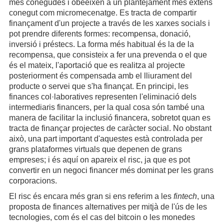
més conegudes i obeeixen a un plantejament més extens
conegut com micromecenatge. Es tracta de compartir
finançament d'un projecte a través de les xarxes socials i
pot prendre diferents formes: recompensa, donació,
inversió i préstecs. La forma més habitual és la de la
recompensa, que consisteix a fer una prevenda o el que
és el mateix, l'aportació que es realitza al projecte
posteriorment és compensada amb el lliurament del
producte o servei que s'ha finançat. En principi, les
finances col·laboratives representen l'eliminació dels
intermediaris financers, per la qual cosa són també una
manera de facilitar la inclusió financera, sobretot quan es
tracta de finançar projectes de caràcter social. No obstant
això, una part important d'aquestes està controlada per
grans plataformes virtuals que depenen de grans
empreses; i és aquí on apareix el risc, ja que es pot
convertir en un negoci financer més dominat per les grans
corporacions.
El risc és encara més gran si ens referim a les
fintech
, una
proposta de finances alternatives per mitjà de l'ús de les
tecnologies, com és el cas del bitcoin o les monedes