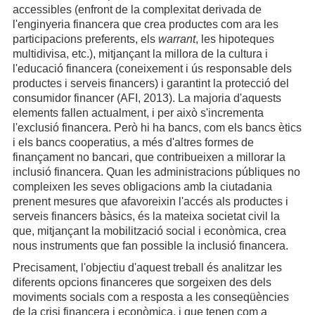
accessibles (enfront de la complexitat derivada de
l'enginyeria financera que crea productes com ara les
participacions preferents, els
warrant
, les hipoteques
multidivisa, etc.), mitjançant la millora de la cultura i
l'educació financera (coneixement i ús responsable dels
productes i serveis financers) i garantint la protecció del
consumidor financer (AFI, 2013). La majoria d'aquests
elements fallen actualment, i per això s'incrementa
l'exclusió financera. Però hi ha bancs, com els bancs ètics
i els bancs cooperatius, a més d'altres formes de
finançament no bancari, que contribueixen a millorar la
inclusió financera. Quan les administracions públiques no
compleixen les seves obligacions amb la ciutadania
prenent mesures que afavoreixin l'accés als productes i
serveis financers bàsics, és la mateixa societat civil la
que, mitjançant la mobilització social i econòmica, crea
nous instruments que fan possible la inclusió financera.
Precisament, l'objectiu d'aquest treball és analitzar les
diferents opcions financeres que sorgeixen des dels
moviments socials com a resposta a les conseqüències
de la crisi financera i econòmica, i que tenen com a