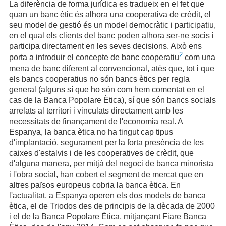
La diferència de forma jurídica es tradueix en el fet que
quan un banc ètic és alhora una cooperativa de crèdit, el
seu model de gestió és un model democràtic i participatiu,
en el qual els clients del banc poden alhora ser-ne socis i
participa directament en les seves decisions. Això ens
2
porta a introduir el concepte de banc cooperatiu
com una
mena de banc diferent al convencional, atès que, tot i que
els bancs cooperatius no són bancs ètics per regla
general (alguns sí que ho són com hem comentat en el
cas de la Banca Popolare Ètica), sí que són bancs socials
arrelats al territori i vinculats directament amb les
necessitats de finançament de l'economia real. A
Espanya, la banca ètica no ha tingut cap tipus
d'implantació, segurament per la forta presència de les
caixes d'estalvis i de les cooperatives de crèdit, que
d'alguna manera, per mitjà del negoci de banca minorista
i l'obra social, han cobert el segment de mercat que en
altres països europeus cobria la banca ètica. En
l'actualitat, a Espanya operen els dos models de banca
ètica, el de Triodos des de principis de la dècada de 2000
i el de la Banca Popolare Ètica, mitjançant Fiare Banca