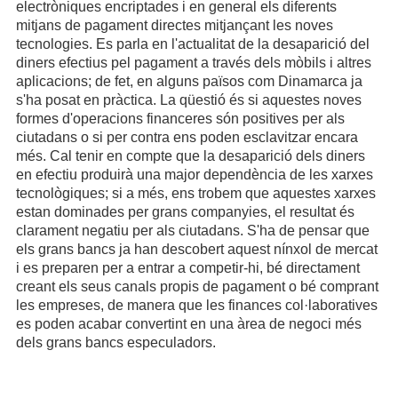
electròniques encriptades i en general els diferents
mitjans de pagament directes mitjançant les noves
tecnologies. Es parla en l'actualitat de la desaparició del
diners efectius pel pagament a través dels mòbils i altres
aplicacions; de fet, en alguns països com Dinamarca ja
s'ha posat en pràctica. La qüestió és si aquestes noves
formes d'operacions financeres són positives per als
ciutadans o si per contra ens poden esclavitzar encara
més. Cal tenir en compte que la desaparició dels diners
en efectiu produirà una major dependència de les xarxes
tecnològiques; si a més, ens trobem que aquestes xarxes
estan dominades per grans companyies, el resultat és
clarament negatiu per als ciutadans. S'ha de pensar que
els grans bancs ja han descobert aquest nínxol de mercat
i es preparen per a entrar a competir-hi, bé directament
creant els seus canals propis de pagament o bé comprant
les empreses, de manera que les finances col·laboratives
es poden acabar convertint en una àrea de negoci més
dels grans bancs especuladors.