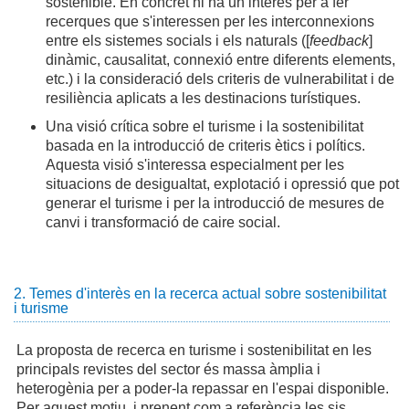
sostenible. En concret hi ha un interès per a fer
recerques que s'interessen per les interconnexions
entre els sistemes socials i els naturals ([
feedback
]
dinàmic, causalitat, connexió entre diferents elements,
etc.) i la consideració dels criteris de vulnerabilitat i de
resiliència aplicats a les destinacions turístiques.
Una visió crítica sobre el turisme i la sostenibilitat
basada en la introducció de criteris ètics i polítics.
Aquesta visió s'interessa especialment per les
situacions de desigualtat, explotació i opressió que pot
generar el turisme i per la introducció de mesures de
canvi i transformació de caire social.
2. Temes d'interès en la recerca actual sobre sostenibilitat
i turisme
La proposta de recerca en turisme i sostenibilitat en les
principals revistes del sector és massa àmplia i
heterogènia per a poder-la repassar en l'espai disponible.
Per aquest motiu, i prenent com a referència les sis