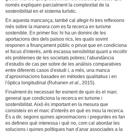
només expliquen parcialment la complexitat de la
sostenibilitat en el sistema turístic.
En aquesta mancança, també cal afegir-hi tres reflexions
més sobre la manera com es fa recerca en turisme
sostenible. En primer lloc hi ha un domini de les
aportacions des dels països rics, les quals sovint
responen a finançament públic o privat que en condiciona
el focus d'interès, amb escassa sensibilitat quant a recollir
els problemes de les societats pobres; l'abundància
d'estudis de cas per sobre de les anàlisis comparatives
entre diferents casos d'estudi i, a més, una manca
d'aproximacions basades en mètodes qualitatius i en
l'òptica longitudinal (Ruhanen
et al
., 2015).
Finalment és necessari fer esment de quin és el marc
general que condiciona la recerca en turisme i
sostenibilitat. Això és important en la mesura que
consisteix en el marc d'interès en què es mou la recerca.
És a dir, segons quines aproximacions i preguntes es fan
es defineix què interessa i què no, com cal abordar les
solucions i quines polítiques han d'anar associades a la