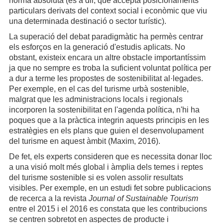
norma absoluta (és a dir, que accepta posicionaments
particulars derivats del context social i econòmic que viu
una determinada destinació o sector turístic).
La superació del debat paradigmàtic ha permès centrar
els esforços en la generació d'estudis aplicats. No
obstant, existeix encara un altre obstacle importantíssim
ja que no sempre es troba la suficient voluntat política per
a dur a terme les propostes de sostenibilitat al·legades.
Per exemple, en el cas del turisme urbà sostenible,
malgrat que les administracions locals i regionals
incorporen la sostenibilitat en l'agenda política, n'hi ha
poques que a la pràctica integrin aquests principis en les
estratègies en els plans que guien el desenvolupament
del turisme en aquest àmbit (Maxim, 2016).
De fet, els experts consideren que es necessita donar lloc
a una visió molt més global i àmplia dels temes i reptes
del turisme sostenible si es volen assolir resultats
visibles. Per exemple, en un estudi fet sobre publicacions
de recerca a la revista
Journal of Sustainable Tourism
entre el 2015 i el 2016 es constata que les contribucions
se centren sobretot en aspectes de producte i