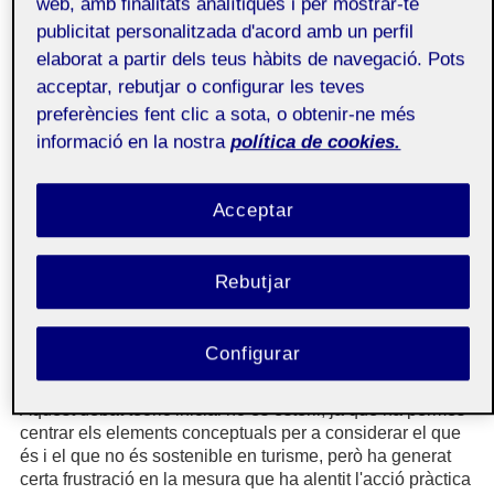
web, amb finalitats analítiques i per mostrar-te
sector i la naturalesa dependent de la lògica de producció
del turisme a escala global (Sharpley, 2000). Aquest
publicitat personalitzada d'acord amb un perfil
debat iniciat fa vint anys es va anar estirant de manera
elaborat a partir dels teus hàbits de navegació. Pots
que, si bé ha generat un corpus teòric complet capaç de
acceptar, rebutjar o configurar les teves
cimentar els fonaments de la sostenibilitat com a
preferències fent clic a sota, o obtenir-ne més
paradigma científic, ha estat poc útil per a proposar
informació en la nostra
política de cookies.
solucions pràctiques des de la sostenibilitat als
problemes reals dels espais turístics. Un efecte col·lateral
del creixement paradigmàtic de la sostenibilitat ha estat
Acceptar
l'ús indiscriminat i gratuït del terme en multitud de
documents i propostes de desenvolupament turístic. Les
iniciatives del sector privat que cauen en la categoria del
Rebutjar
greenwashing
o les propostes de desenvolupament
sostenible de destinacions sense una estratègia política
associada són exemples de la consideració de la
sostenibilitat com un paraigües de conceptes o, encara
Configurar
pitjor, com una moda.
Aquest debat teòric inicial no és estèril, ja que ha permès
centrar els elements conceptuals per a considerar el que
és i el que no és sostenible en turisme, però ha generat
certa frustració en la mesura que ha alentit l'acció pràctica