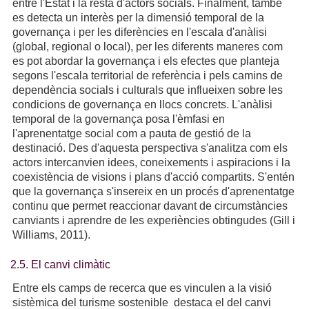
entre l'Estat i la resta d'actors socials. Finalment, també
es detecta un interès per la dimensió temporal de la
governança i per les diferències en l'escala d'anàlisi
(global, regional o local), per les diferents maneres com
es pot abordar la governança i els efectes que planteja
segons l'escala territorial de referència i pels camins de
dependència socials i culturals que influeixen sobre les
condicions de governança en llocs concrets. L'anàlisi
temporal de la governança posa l'èmfasi en
l'aprenentatge social com a pauta de gestió de la
destinació. Des d'aquesta perspectiva s'analitza com els
actors intercanvien idees, coneixements i aspiracions i la
coexistència de visions i plans d'acció compartits. S'entén
que la governança s'insereix en un procés d'aprenentatge
continu que permet reaccionar davant de circumstàncies
canviants i aprendre de les experiències obtingudes (Gill i
Williams, 2011).
2.5. El canvi climàtic
Entre els camps de recerca que es vinculen a la visió
sistèmica del turisme sostenible destaca el del canvi