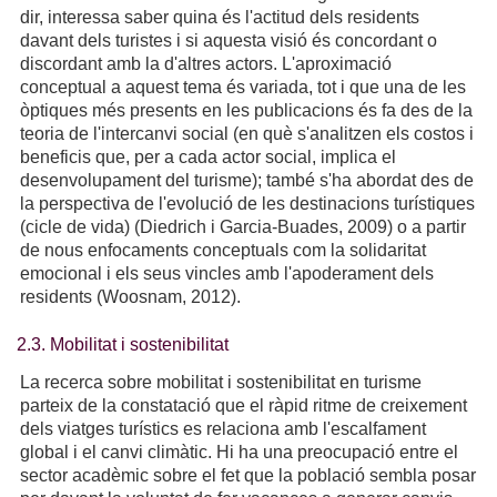
dir, interessa saber quina és l'actitud dels residents
davant dels turistes i si aquesta visió és concordant o
discordant amb la d'altres actors. L'aproximació
conceptual a aquest tema és variada, tot i que una de les
òptiques més presents en les publicacions és fa des de la
teoria de l'intercanvi social (en què s'analitzen els costos i
beneficis que, per a cada actor social, implica el
desenvolupament del turisme); també s'ha abordat des de
la perspectiva de l'evolució de les destinacions turístiques
(cicle de vida) (Diedrich i Garcia-Buades, 2009) o a partir
de nous enfocaments conceptuals com la solidaritat
emocional i els seus vincles amb l'apoderament dels
residents (Woosnam, 2012).
2.3. Mobilitat i sostenibilitat
La recerca sobre mobilitat i sostenibilitat en turisme
parteix de la constatació que el ràpid ritme de creixement
dels viatges turístics es relaciona amb l'escalfament
global i el canvi climàtic. Hi ha una preocupació entre el
sector acadèmic sobre el fet que la població sembla posar