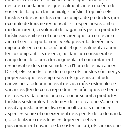
declaren que farien i el que realment fan en matèria de
sostenibilitat quan fan un viatge turístic. L'opinió dels
turistes sobre aspectes com la compra de productes (per
exemple de turisme responsable i respectuosos amb el
medi ambient), la voluntat de pagar més per un producte
turístic sostenible o el que declaren que fan en relació
amb el seu comportament
in situ
presenta diferències
importants en comparació amb el que realment acaben
fent o comprant. Es detecta, per tant, un considerable
camp de millora per a fer augmentar el comportament
responsable dels consumidors a l'hora de fer vacances.
De fet, els experts consideren que els turistes són menys
propensos que les empreses i els governs a introduir
canvis per a adquirir un estil de vida més sostenible de
vacances (tendeixen a reproduir les pràctiques de lleure
de la seva vida quotidiana) i a donar suport a productes
turístics sostenibles. Els temes de recerca que s'aborden
des d'aquesta perspectiva són molt variats i inclouen
aspectes sobre el coneixement dels perfils de la demanda
(caracterització dels turistes depenent del seu
posicionament davant de la sostenibilitat), els factors que