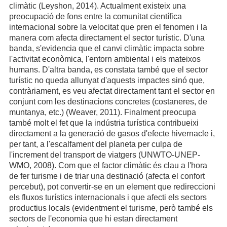
climàtic (Leyshon, 2014). Actualment existeix una
preocupació de fons entre la comunitat científica
internacional sobre la velocitat que pren el fenomen i la
manera com afecta directament el sector turístic. D'una
banda, s'evidencia que el canvi climàtic impacta sobre
l'activitat econòmica, l'entorn ambiental i els mateixos
humans. D'altra banda, es constata també que el sector
turístic no queda allunyat d'aquests impactes sinó que,
contràriament, es veu afectat directament tant el sector en
conjunt com les destinacions concretes (costaneres, de
muntanya, etc.) (Weaver, 2011). Finalment preocupa
també molt el fet que la indústria turística contribueixi
directament a la generació de gasos d'efecte hivernacle i,
per tant, a l'escalfament del planeta per culpa de
l'increment del transport de viatgers (UNWTO-UNEP-
WMO, 2008). Com que el factor climàtic és clau a l'hora
de fer turisme i de triar una destinació (afecta el confort
percebut), pot convertir-se en un element que redireccioni
els fluxos turístics internacionals i que afecti els sectors
productius locals (evidentment el turisme, però també els
sectors de l'economia que hi estan directament