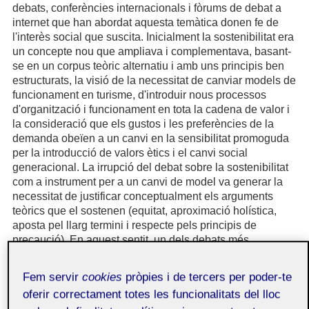
debats, conferències internacionals i fòrums de debat a
internet que han abordat aquesta temàtica donen fe de
l'interès social que suscita. Inicialment la sostenibilitat era
un concepte nou que ampliava i complementava, basant-
se en un corpus teòric alternatiu i amb uns principis ben
estructurats, la visió de la necessitat de canviar models de
funcionament en turisme, d'introduir nous processos
d'organització i funcionament en tota la cadena de valor i
la consideració que els gustos i les preferències de la
demanda obeïen a un canvi en la sensibilitat promoguda
per la introducció de valors ètics i el canvi social
generacional. La irrupció del debat sobre la sostenibilitat
com a instrument per a un canvi de model va generar la
necessitat de justificar conceptualment els arguments
teòrics que el sostenen (equitat, aproximació holística,
aposta pel llarg termini i respecte pels principis de
precaució). En aquest sentit, un dels debats més
importants ha estat al voltant de la (in)capacitat del
turisme sostenible per a seguir els principis del
Fem servir
cookies
pròpies i de tercers per poder-te
desenvolupament sostenible tenint en compte la
oferir correctament totes les funcionalitats del lloc
tendència inherent al creixement econòmic d'aquest