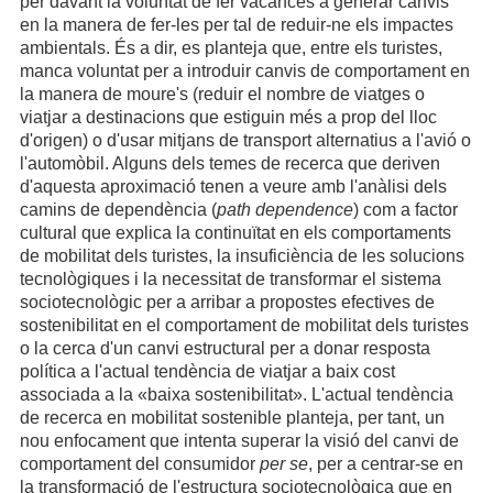
per davant la voluntat de fer vacances a generar canvis
en la manera de fer-les per tal de reduir-ne els impactes
ambientals. És a dir, es planteja que, entre els turistes,
manca voluntat per a introduir canvis de comportament en
la manera de moure's (reduir el nombre de viatges o
viatjar a destinacions que estiguin més a prop del lloc
d'origen) o d'usar mitjans de transport alternatius a l'avió o
l'automòbil. Alguns dels temes de recerca que deriven
d'aquesta aproximació tenen a veure amb l'anàlisi dels
camins de dependència (
path dependence
) com a factor
cultural que explica la continuïtat en els comportaments
de mobilitat dels turistes, la insuficiència de les solucions
tecnològiques i la necessitat de transformar el sistema
sociotecnològic per a arribar a propostes efectives de
sostenibilitat en el comportament de mobilitat dels turistes
o la cerca d'un canvi estructural per a donar resposta
política a l'actual tendència de viatjar a baix cost
associada a la «baixa sostenibilitat». L'actual tendència
de recerca en mobilitat sostenible planteja, per tant, un
nou enfocament que intenta superar la visió del canvi de
comportament del consumidor
per se
, per a centrar-se en
la transformació de l'estructura sociotecnològica que en