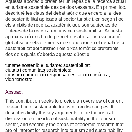
Aquesta aportació pretén fer un repàs de la recerca actual
en turisme sostenible des de dos vessants. En primer lloc,
descriuré les claus del debat teòric que encercla la idea
de sostenibilitat aplicada al sector turístic i, en segon lloc,
els àmbits de recerca acadèmic que són subjectes de
l'interès de la recerca en turisme i sostenibilitat. Aquesta
aproximació ens ha de permetre elaborar una valoració
global sobre els elements que condicionen el debat de la
sostenibilitat del turisme i els eixos temàtics preferents
des dels quals s'aborda aquesta qüestió.
turisme sostenible;
turisme;
sostenibilitat;
ciutats i comunitats sostenibles;
consum i producció responsables;
acció climàtica;
vida terrestre;
Abstract
This contribution seeks to provide an overview of current
research into sustainable tourism from two angles. It
describes firstly the key arguments in the theoretical
discussion on the idea of sustainability in the tourism
sector, and secondly the areas of academic research that
are of interest for research into tourism and sustainability.