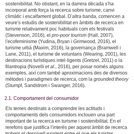
sostenibilitat. No obstant, en la darrera dècada s'ha
incorporat amb força la recerca sobre turisme, canvi
climàtic i escalfament global. D'altra banda, comencen a
veure's estudis de sostenibilitat en àmbits de recerca en
turisme relativament poc habituals com els festivals
(Stevenson, 2016), el
pro-poor tourism
(Hall, 2007),
l'ecofeminisme (Yudina, Bryan i Grimwood, 2016), el
turisme urbà (Maxim, 2016), la governança (Bramwell i
Lane, 2011), el turisme de voluntaris (Wearing, 2001), les
destinacions turístiques intel·ligents (Gretzel, 2011) o la
filantropia (Novelli
et al
., 2016), per posar només alguns
exemples, així com també aproximacions des de diversos
mètodes i paradigmes de recerca, com la
grounded theory
(Stumpf, Sandstrom i Swanger, 2016).
2.1. Comportament del consumidor
Els temes destinats a comprendre les actituds i
comportaments dels consumidors inclouen una part
important de la recerca en turisme i sostenibilitat. En el
rerefons que justifica l'interès per aquest àmbit de recerca
trobem el desnivell existent entre el que els turistes