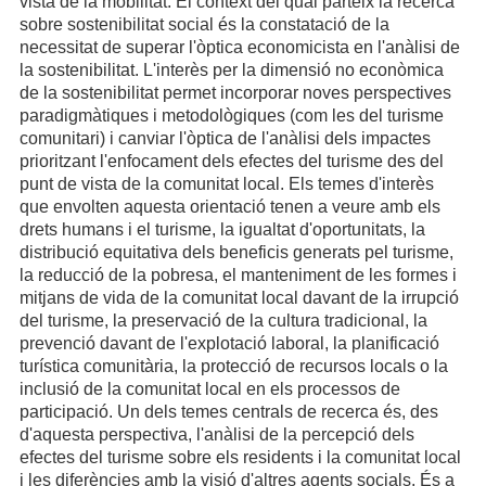
vista de la mobilitat. El context del qual parteix la recerca
sobre sostenibilitat social és la constatació de la
necessitat de superar l'òptica economicista en l'anàlisi de
la sostenibilitat. L'interès per la dimensió no econòmica
de la sostenibilitat permet incorporar noves perspectives
paradigmàtiques i metodològiques (com les del turisme
comunitari) i canviar l'òptica de l'anàlisi dels impactes
prioritzant l'enfocament dels efectes del turisme des del
punt de vista de la comunitat local. Els temes d'interès
que envolten aquesta orientació tenen a veure amb els
drets humans i el turisme, la igualtat d'oportunitats, la
distribució equitativa dels beneficis generats pel turisme,
la reducció de la pobresa, el manteniment de les formes i
mitjans de vida de la comunitat local davant de la irrupció
del turisme, la preservació de la cultura tradicional, la
prevenció davant de l'explotació laboral, la planificació
turística comunitària, la protecció de recursos locals o la
inclusió de la comunitat local en els processos de
participació. Un dels temes centrals de recerca és, des
d'aquesta perspectiva, l'anàlisi de la percepció dels
efectes del turisme sobre els residents i la comunitat local
i les diferències amb la visió d'altres agents socials. És a