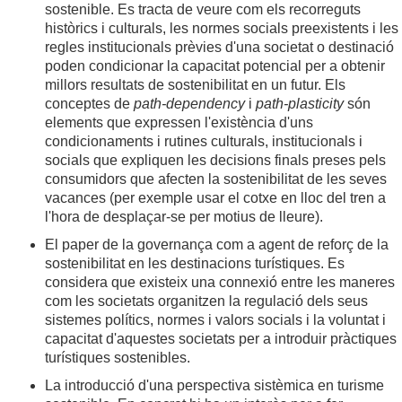
sostenible. Es tracta de veure com els recorreguts
històrics i culturals, les normes socials preexistents i les
regles institucionals prèvies d'una societat o destinació
poden condicionar la capacitat potencial per a obtenir
millors resultats de sostenibilitat en un futur. Els
conceptes de
path-dependency
i
path-plasticity
són
elements que expressen l'existència d'uns
condicionaments i rutines culturals, institucionals i
socials que expliquen les decisions finals preses pels
consumidors que afecten la sostenibilitat de les seves
vacances (per exemple usar el cotxe en lloc del tren a
l'hora de desplaçar-se per motius de lleure).
El paper de la governança com a agent de reforç de la
sostenibilitat en les destinacions turístiques. Es
considera que existeix una connexió entre les maneres
com les societats organitzen la regulació dels seus
sistemes polítics, normes i valors socials i la voluntat i
capacitat d'aquestes societats per a introduir pràctiques
turístiques sostenibles.
La introducció d'una perspectiva sistèmica en turisme