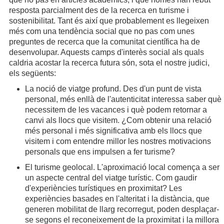
resposta parcialment des de la recerca en turisme i
sostenibilitat. Tant és així que probablement es llegeixen
més com una tendència social que no pas com unes
preguntes de recerca que la comunitat científica ha de
desenvolupar. Aquests camps d'interès social als quals
caldria acostar la recerca futura són, sota el nostre judici,
els següents:
La noció de viatge profund. Des d'un punt de vista
personal, més enllà de l'autenticitat interessa saber què
necessitem de les vacances i què podem retornar a
canvi als llocs que visitem. ¿Com obtenir una relació
més personal i més significativa amb els llocs que
visitem i com entendre millor les nostres motivacions
personals que ens impulsen a fer turisme?
El turisme geolocal. L'aproximació local comença a ser
un aspecte central del viatge turístic. Com gaudir
d'experiències turístiques en proximitat? Les
experiències basades en l'alteritat i la distància, que
generen mobilitat de llarg recorregut, poden desplaçar-
se segons el reconeixement de la proximitat i la millora