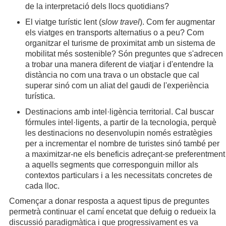
de la interpretació dels llocs quotidians?
El viatge turístic lent (
slow travel
). Com fer augmentar
els viatges en transports alternatius o a peu? Com
organitzar el turisme de proximitat amb un sistema de
mobilitat més sostenible? Són preguntes que s'adrecen
a trobar una manera diferent de viatjar i d'entendre la
distància no com una trava o un obstacle que cal
superar sinó com un aliat del gaudi de l'experiència
turística.
Destinacions amb intel·ligència territorial. Cal buscar
fórmules intel·ligents, a partir de la tecnologia, perquè
les destinacions no desenvolupin només estratègies
per a incrementar el nombre de turistes sinó també per
a maximitzar-ne els beneficis adreçant-se preferentment
a aquells segments que corresponguin millor als
contextos particulars i a les necessitats concretes de
cada lloc.
Començar a donar resposta a aquest tipus de preguntes
permetrà continuar el camí encetat que defuig o redueix la
discussió paradigmàtica i que progressivament es va