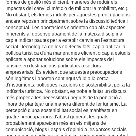
formes de gestió més eficient, maneres de reduir els
impactes del canvi climàtic o de millorar la mobilitat, etc.).
No obstant, els temes induïts per aquestes preocupacions
encara reposen principalment sobre la discussió teòrica i
conceptual. Les aportacions s'orienten cap als aspectes
inherents al desenvolupament de la mateixa disciplina,
cap a indicar pautes per a establir canvis en l'estructura
social i tecnològica de les col·lectivitats, cap a aplicar la
política turística d'una manera més eficient o cap a estudis
aplicats a aportar solucions sobre els impactes del
turisme en destinacions particulars o sectors
empresarials. És evident que aquestes preocupacions
són legítimes i aporten contingut vàlid a la cerca
d'instruments, polítiques i accions de sostenibilitat per a la
indústria turística. No obstant, es troba a faltar un discurs
més proper a les necessitats i neguits de la població a
l'hora de plantejar una manera diferent de fer turisme. La
percepció d'una sostenibilitat social es manifesta en
quatre preocupacions d'abast general, les quals
probablement apareixen més en els mitjans de
comunicació, blogs i espais d'opinió a les xarxes socials
que no pas en articles acadèmics, i que només han rebut