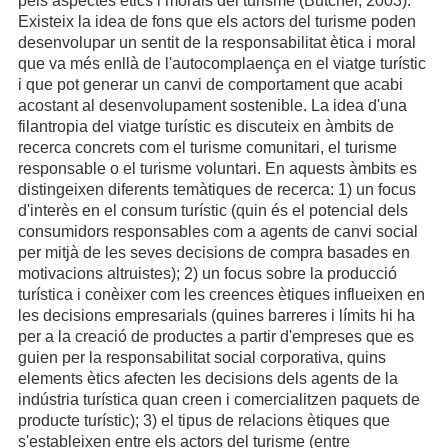
pels aspectes ètics i morals del turisme (Butcher, 2003).
Existeix la idea de fons que els actors del turisme poden
desenvolupar un sentit de la responsabilitat ètica i moral
que va més enllà de l'autocomplaença en el viatge turístic
i que pot generar un canvi de comportament que acabi
acostant al desenvolupament sostenible. La idea d'una
filantropia del viatge turístic es discuteix en àmbits de
recerca concrets com el turisme comunitari, el turisme
responsable o el turisme voluntari. En aquests àmbits es
distingeixen diferents temàtiques de recerca: 1) un focus
d'interès en el consum turístic (quin és el potencial dels
consumidors responsables com a agents de canvi social
per mitjà de les seves decisions de compra basades en
motivacions altruistes); 2) un focus sobre la producció
turística i conèixer com les creences ètiques influeixen en
les decisions empresarials (quines barreres i límits hi ha
per a la creació de productes a partir d'empreses que es
guien per la responsabilitat social corporativa, quins
elements ètics afecten les decisions dels agents de la
indústria turística quan creen i comercialitzen paquets de
producte turístic); 3) el tipus de relacions ètiques que
s'estableixen entre els actors del turisme (entre