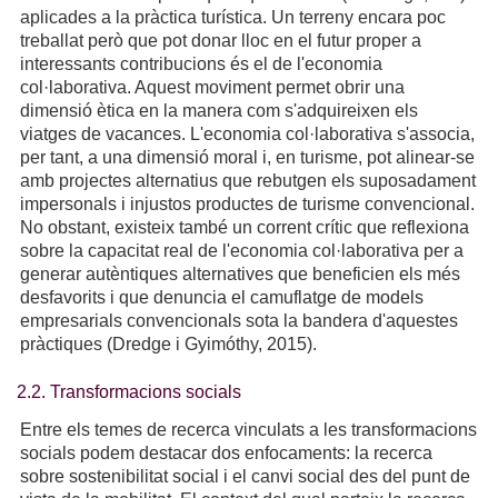
aplicades a la pràctica turística. Un terreny encara poc
treballat però que pot donar lloc en el futur proper a
interessants contribucions és el de l'economia
col·laborativa. Aquest moviment permet obrir una
dimensió ètica en la manera com s'adquireixen els
viatges de vacances. L'economia col·laborativa s'associa,
per tant, a una dimensió moral i, en turisme, pot alinear-se
amb projectes alternatius que rebutgen els suposadament
impersonals i injustos productes de turisme convencional.
No obstant, existeix també un corrent crític que reflexiona
sobre la capacitat real de l'economia col·laborativa per a
generar autèntiques alternatives que beneficien els més
desfavorits i que denuncia el camuflatge de models
empresarials convencionals sota la bandera d'aquestes
pràctiques (Dredge i Gyimóthy, 2015).
2.2. Transformacions socials
Entre els temes de recerca vinculats a les transformacions
socials podem destacar dos enfocaments: la recerca
sobre sostenibilitat social i el canvi social des del punt de