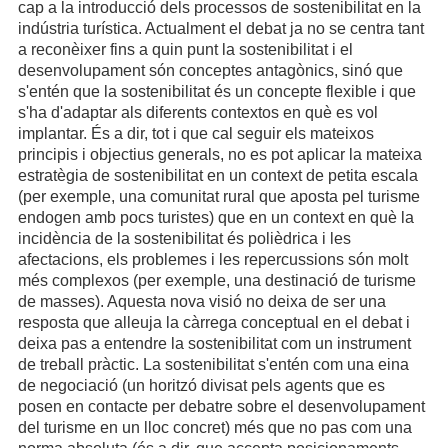
cap a la introducció dels processos de sostenibilitat en la
indústria turística. Actualment el debat ja no se centra tant
a reconèixer fins a quin punt la sostenibilitat i el
desenvolupament són conceptes antagònics, sinó que
s'entén que la sostenibilitat és un concepte flexible i que
s'ha d'adaptar als diferents contextos en què es vol
implantar. És a dir, tot i que cal seguir els mateixos
principis i objectius generals, no es pot aplicar la mateixa
estratègia de sostenibilitat en un context de petita escala
(per exemple, una comunitat rural que aposta pel turisme
endogen amb pocs turistes) que en un context en què la
incidència de la sostenibilitat és polièdrica i les
afectacions, els problemes i les repercussions són molt
més complexos (per exemple, una destinació de turisme
de masses). Aquesta nova visió no deixa de ser una
resposta que alleuja la càrrega conceptual en el debat i
deixa pas a entendre la sostenibilitat com un instrument
de treball pràctic. La sostenibilitat s'entén com una eina
de negociació (un horitzó divisat pels agents que es
posen en contacte per debatre sobre el desenvolupament
del turisme en un lloc concret) més que no pas com una