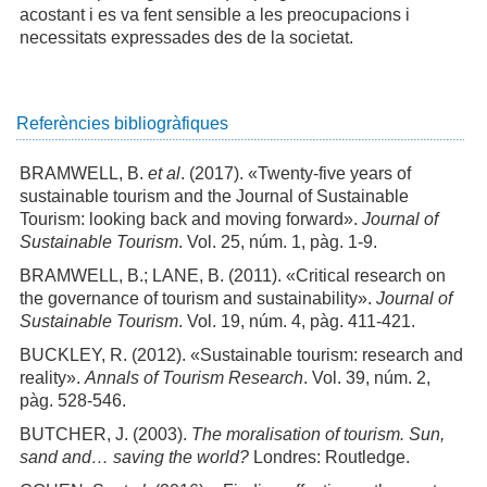
acostant i es va fent sensible a les preocupacions i
necessitats expressades des de la societat.
Referències bibliogràfiques
BRAMWELL, B.
et al
. (2017). «Twenty-five years of
sustainable tourism and the Journal of Sustainable
Tourism: looking back and moving forward».
Journal of
Sustainable Tourism
. Vol. 25, núm. 1, pàg. 1-9.
BRAMWELL, B.; LANE, B. (2011). «Critical research on
the governance of tourism and sustainability».
Journal of
Sustainable Tourism
. Vol. 19, núm. 4, pàg. 411-421.
BUCKLEY, R. (2012). «Sustainable tourism: research and
reality».
Annals of Tourism Research
. Vol. 39, núm. 2,
pàg. 528-546.
BUTCHER, J. (2003).
The moralisation of tourism. Sun,
sand and… saving the world?
Londres: Routledge.