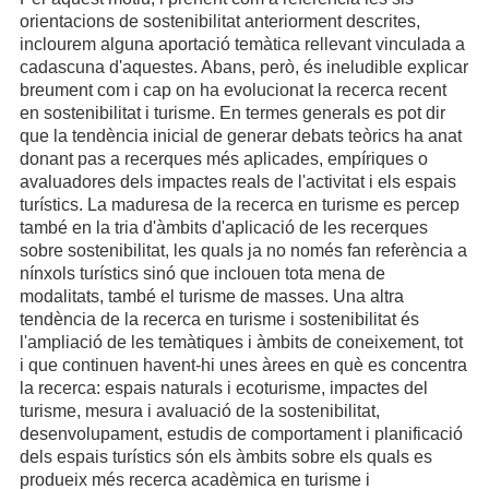
orientacions de sostenibilitat anteriorment descrites,
inclourem alguna aportació temàtica rellevant vinculada a
cadascuna d'aquestes. Abans, però, és ineludible explicar
breument com i cap on ha evolucionat la recerca recent
en sostenibilitat i turisme. En termes generals es pot dir
que la tendència inicial de generar debats teòrics ha anat
donant pas a recerques més aplicades, empíriques o
avaluadores dels impactes reals de l'activitat i els espais
turístics. La maduresa de la recerca en turisme es percep
també en la tria d'àmbits d'aplicació de les recerques
sobre sostenibilitat, les quals ja no només fan referència a
nínxols turístics sinó que inclouen tota mena de
modalitats, també el turisme de masses. Una altra
tendència de la recerca en turisme i sostenibilitat és
l'ampliació de les temàtiques i àmbits de coneixement, tot
i que continuen havent-hi unes àrees en què es concentra
la recerca: espais naturals i ecoturisme, impactes del
turisme, mesura i avaluació de la sostenibilitat,
desenvolupament, estudis de comportament i planificació
dels espais turístics són els àmbits sobre els quals es
produeix més recerca acadèmica en turisme i