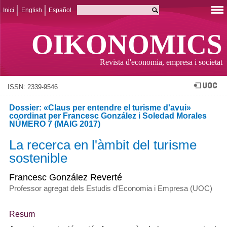
Inici
English
Español
OIKONOMICS
Revista d'economia, empresa i societat
ISSN: 2339-9546
Dossier: «Claus per entendre el turisme d'avui»
coordinat per Francesc González i Soledad Morales
NÚMERO 7 (MAIG 2017)
La recerca en l'àmbit del turisme
sostenible
Francesc González Reverté
Professor agregat dels Estudis d’Economia i Empresa (UOC)
Resum