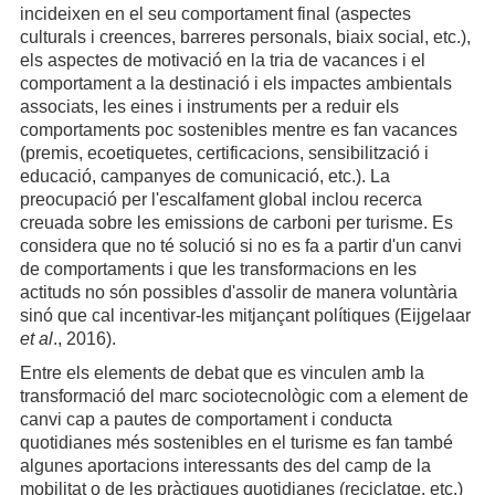
incideixen en el seu comportament final (aspectes
culturals i creences, barreres personals, biaix social, etc.),
els aspectes de motivació en la tria de vacances i el
comportament a la destinació i els impactes ambientals
associats, les eines i instruments per a reduir els
comportaments poc sostenibles mentre es fan vacances
(premis, ecoetiquetes, certificacions, sensibilització i
educació, campanyes de comunicació, etc.). La
preocupació per l'escalfament global inclou recerca
creuada sobre les emissions de carboni per turisme. Es
considera que no té solució si no es fa a partir d'un canvi
de comportaments i que les transformacions en les
actituds no són possibles d'assolir de manera voluntària
sinó que cal incentivar-les mitjançant polítiques (Eijgelaar
et al
., 2016).
Entre els elements de debat que es vinculen amb la
transformació del marc sociotecnològic com a element de
canvi cap a pautes de comportament i conducta
quotidianes més sostenibles en el turisme es fan també
algunes aportacions interessants des del camp de la
mobilitat o de les pràctiques quotidianes (reciclatge, etc.)