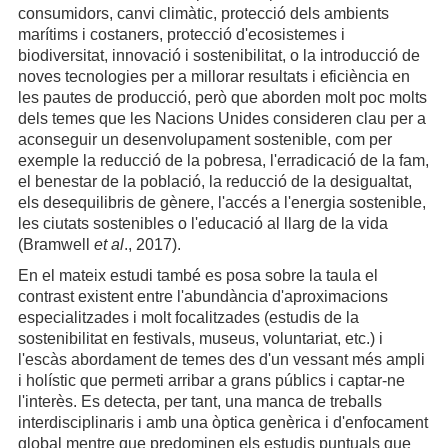
consumidors, canvi climàtic, protecció dels ambients
marítims i costaners, protecció d'ecosistemes i
biodiversitat, innovació i sostenibilitat, o la introducció de
noves tecnologies per a millorar resultats i eficiència en
les pautes de producció, però que aborden molt poc molts
dels temes que les Nacions Unides consideren clau per a
aconseguir un desenvolupament sostenible, com per
exemple la reducció de la pobresa, l'erradicació de la fam,
el benestar de la població, la reducció de la desigualtat,
els desequilibris de gènere, l'accés a l'energia sostenible,
les ciutats sostenibles o l'educació al llarg de la vida
(Bramwell
et al
., 2017).
En el mateix estudi també es posa sobre la taula el
contrast existent entre l'abundància d'aproximacions
especialitzades i molt focalitzades (estudis de la
sostenibilitat en festivals, museus, voluntariat, etc.) i
l'escàs abordament de temes des d'un vessant més ampli
i holístic que permeti arribar a grans públics i captar-ne
l'interès. Es detecta, per tant, una manca de treballs
interdisciplinaris i amb una òptica genèrica i d'enfocament
global mentre que predominen els estudis puntuals que