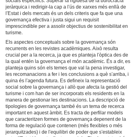
socials específics. Superar la rigidesa de la burocràcia
jeràrquica i redirigir-la cap a l'ús de xarxes més enllà de
l'Estat i dels mercats és un dels criteris que fa que una
governança efectiva i justa sigui un requisit
imprescindible per a assolir objectius de sostenibilitat en
turisme.
Els aspectes conceptuals sobre la governança són
recurrents en les revistes acadèmiques. Això resulta
crucial per a la recerca, ja que es planteja l'òptica des de
la qual entén la governança el món acadèmic. És a dir, es
planteja quins són els temes que val la pena investigar,
les recomanacions a fer i les conclusions a què s'arriba, i
quina és l'agenda futura. Es defineix la representació
social sobre la governança i allò que afecta la gestió del
turisme i com han de ser incorporats els residents en la
manera de gestionar les destinacions. La descripció de
tipologies de governança també és un tema de recerca
important en aquest àmbit. Es tracta de perfilar models
que caracteritzen formes de governança depenent de la
forma de regulació que contenen (més flexibles o més
jerarquitzades) i de l'equilibri de poder que s'estableix