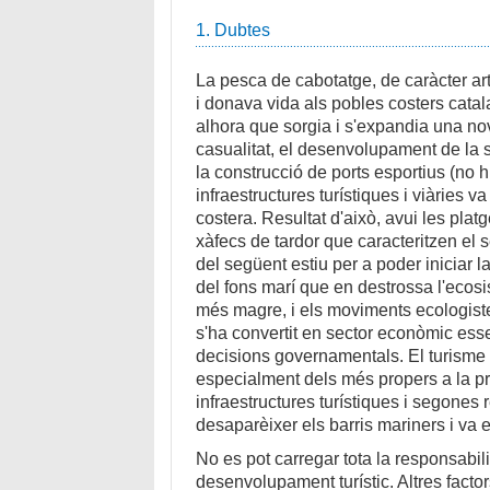
1. Dubtes
La pesca de cabotatge, de caràcter art
i donava vida als pobles costers catala
alhora que sorgia i s'expandia una nova
casualitat, el desenvolupament de la s
la construcció de ports esportius (no hi
infraestructures turístiques i viàries v
costera. Resultat d'això, avui les pla
xàfecs de tardor que caracteritzen el 
del següent estiu per a poder iniciar 
del fons marí que en destrossa l'ecos
més magre, i els moviments ecologiste
s'ha convertit en sector econòmic ess
decisions governamentals. El turisme t
especialment dels més propers a la pr
infraestructures turístiques i segones 
desaparèixer els barris mariners i va 
No es pot carregar tota la responsabili
desenvolupament turístic. Altres factor