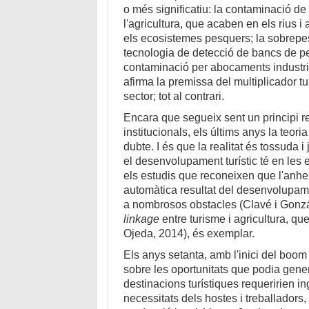
o més significatiu: la contaminació de 
l'agricultura, que acaben en els rius i 
els ecosistemes pesquers; la sobrepe
tecnologia de detecció de bancs de pe
contaminació per abocaments industria
afirma la premissa del multiplicador tur
sector; tot al contrari.
Encara que segueix sent un principi r
institucionals, els últims anys la teori
dubte. I és que la realitat és tossuda 
el desenvolupament turístic té en le
els estudis que reconeixen que l'anhel
automàtica resultat del desenvolupament
a nombrosos obstacles (Clavé i Gonzá
linkage
entre turisme i agricultura, qu
Ojeda, 2014), és exemplar.
Els anys setanta, amb l'inici del boom
sobre les oportunitats que podia gener
destinacions turístiques requeririen in
necessitats dels hostes i treballadors