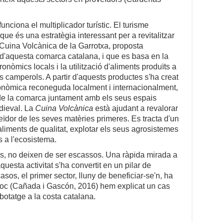
nciona el multiplicador turístic. El turisme
ue és una estratègia interessant per a revitalitzar
a Cuina Volcànica de la Garrotxa, proposta
d'aquesta comarca catalana, i que es basa en la
onòmics locals i la utilització d'aliments produïts a
 camperols. A partir d'aquests productes s'ha creat
onòmica reconeguda localment i internacionalment,
s de la comarca juntament amb els seus espais
edieval. La
Cuina Volcànica
està ajudant a revalorar
ïdor de les seves matèries primeres. Es tracta d'un
 aliments de qualitat, explotar els seus agrosistemes
s a l'ecosistema.
es, no deixen de ser escassos. Una ràpida mirada a
questa activitat s'ha convertit en un pilar de
sos, el primer sector, lluny de beneficiar-se'n, ha
lloc (Cañada i Gascón, 2016) hem explicat un cas
botatge a la costa catalana.