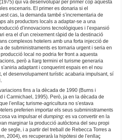
 (1975) qui va desenvolupar per primer cop aquesta
les escenaris. El primer es donaria si el
quest cas, la demanda també s'incrementaria de
ps als productors locals a adaptar-se a una
troducció d'innovacions tecnològiques i l'expansió
ri era el d'un creixement ràpid de la destinació
grans complexos hotelers amb una forta injecció de
a de subministraments es tornaria urgent i seria en
producció local no podria fer front a aquesta
ions, però a llarg termini el turisme generaria
l s'aniria adaptant i conquerint espais en el nou
, el desenvolupament turístic acabaria impulsant, sí
.
ariacions fins a la dècada de 1990 (Burns i
rd i Carmichael, 1995). Però, ja en la dècada de
ue l'enllaç turisme-agricultura no s'estava
otelers preferien importar els seus subministraments
l cosa va impulsar el
dumping
: es va convertir en la
 van marginar la producció autòctona del seu propi
 de segle, i a partir del treball de Rebecca Torres a
 2004), es recuperarà la hipòtesi de l'enllaç