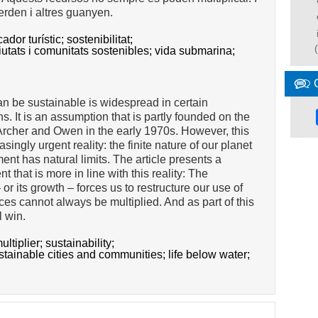
rden i altres guanyen.
cador turístic;
sostenibilitat;
iutats i comunitats sostenibles;
vida submarina;
n be sustainable is widespread in certain
s. It is an assumption that is partly founded on the
 Archer and Owen in the early 1970s. However, this
ingly urgent reality: the finite nature of our planet
nt has natural limits. The article presents a
t that is more in line with this reality: The
r its growth – forces us to restructure our use of
es cannot always be multiplied. And as part of this
l win.
multiplier;
sustainability;
stainable cities and communities;
life below water;