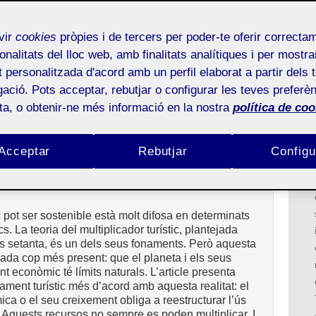
isme d'avui»
NÚMERO 7 (MAIG 2017)
vir
cookies
pròpies i de tercers per poder-te oferir correcta
 Soledad Morales
onalitats del lloc web, amb finalitats analítiques i per mostra
er al turisme. Del multiplicador
at personalitzada d'acord amb un perfil elaborat a partir dels 
tributiu
ació. Pots acceptar, rebutjar o configurar les teves preferèn
ota, o obtenir-ne més informació en la nostra
política de coo
o Responsable. Professor col·laborador de la UOC
Acceptar
Rebutjar
Configu
c pot ser sostenible està molt difosa en determinats
. La teoria del multiplicador turístic, plantejada
ys setanta, és un dels seus fonaments. Però aquesta
cada cop més present: que el planeta i els seus
t econòmic té límits naturals. L’article presenta
pament turístic més d’acord amb aquesta realitat: el
ca o el seu creixement obliga a reestructurar l’ús
 Aquests recursos no sempre es poden multiplicar. I