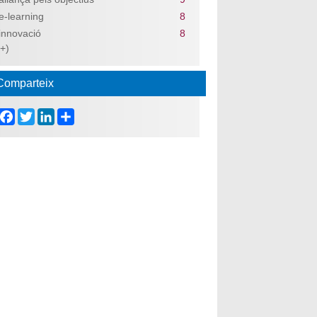
e-learning
8
innovació
8
(+)
Comparteix
Facebook
Twitter
LinkedIn
Share