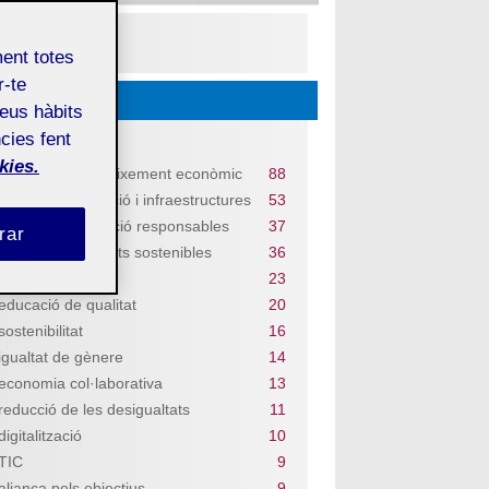
PDF
ment totes
r-te
Descobriu...
teus hàbits
cies fent
Temes
kies.
treball digne i creixement econòmic
88
indústria, innovació i infraestructures
53
consum i producció responsables
37
rar
ciutats i comunitats sostenibles
36
salut i benestar
23
educació de qualitat
20
sostenibilitat
16
igualtat de gènere
14
economia col·laborativa
13
reducció de les desigualtats
11
digitalització
10
TIC
9
aliança pels objectius
9