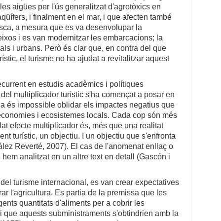
les aigües per l'ús generalitzat d'agrotòxics en
aqüífers, i finalment en el mar, i que afecten també
sca, a mesura que es va desenvolupar la
ixos i es van modernitzar les embarcacions; la
ls i urbans. Però és clar que, en contra del que
ístic, el turisme no ha ajudat a revitalitzar aquest
ecurrent en estudis acadèmics i polítiques
a del multiplicador turístic s'ha començat a posar en
i ja és impossible oblidar els impactes negatius que
s economies i ecosistemes locals. Cada cop són més
at efecte multiplicador és, més que una realitat
 turístic, un objectiu. I un objectiu que s'enfronta
lez Reverté, 2007). El cas de l'anomenat enllaç o
e hem analitzat en un altre text en detall (Gascón i
 del turisme internacional, es van crear expectatives
ar l'agricultura. Es partia de la premissa que les
gents quantitats d'aliments per a cobrir les
, i que aquests subministraments s'obtindrien amb la