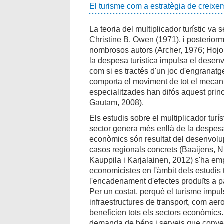
El turisme com a estratègia de creixeme
La teoria del multiplicador turístic va
Christine B. Owen (1971), i posterior
nombrosos autors (Archer, 1976; Hoj
la despesa turística impulsa el desen
com si es tractés d'un joc d'engranatg
comporta el moviment de tot el mecani
especialitzades han difós aquest prin
Gautam, 2008).
Els estudis sobre el multiplicador turí
sector genera més enllà de la despesa
econòmics són resultat del desenvolupa
casos regionals concrets (Baaijens, Ni
Kauppila i Karjalainen, 2012) s'ha emp
economicistes en l'àmbit dels estudis 
l'encadenament d'efectes produïts a pa
Per un costat, perquè el turisme impu
infraestructures de transport, com aero
beneficien tots els sectors econòmics.
demanda de béns i serveis que conver