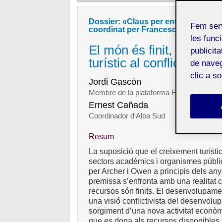
Dossier: «Claus per entendre el tur
Fem ser
coordinat per Francesc González i
les funci
El món és finit, també p
publicit
turístic al conflicte redis
de naveg
clic a s
Jordi Gascón
Membre de la plataforma Foro de Turism
Ernest Cañada
Coordinador d'Alba Sud
Resum
La suposició que el creixement turísti
sectors acadèmics i organismes públics
per Archer i Owen a principis dels an
premissa s’enfronta amb una realitat 
recursos són finits. El desenvolupamen
una visió conflictivista del desenvolu
sorgiment d’una nova activitat econòmi
que es dona als recursos disponibles.