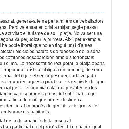
esanal, generava feina per a milers de treballadors
ns. Però va entrar en crisi a mitjan segle passat,
 activitat: el turisme de sol i platja. No va ser una
egona va perjudicar la primera. Així, per exemple,
 ha poble litoral que no en tingui un) i d'altres
a afectar els cicles naturals de reposició de la sorra
tges catalanes desapareixen amb els torrencials
seu clima. La necessitat de recuperar la platja abans
la temporada turística, obliga a un bombeig de sorra
istema. Tot i que el sector pesquer, cada vegada
s denuncien aquesta pràctica, els requisits del que
encial per a l'economia catalana prevalen en les
ambé va disparar els preus del sòl i l'habitatge,
imera línia de mar, que ara es destinen a
residències. Un procés de gentrificació que va fer
expulsar-ne els habitants.
tat de la desaparició de la pesca al
s han participat en el procés fent-hi un paper igual