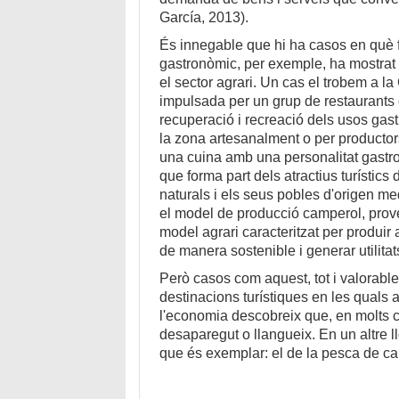
García, 2013).
És innegable que hi ha casos en què fu
gastronòmic, per exemple, ha mostrat q
el sector agrari. Un cas el trobem a l
impulsada per un grup de restaurants 
recuperació i recreació dels usos gastr
la zona artesanalment o per productors
una cuina amb una personalitat gastr
que forma part dels atractius turístic
naturals i els seus pobles d'origen m
el model de producció camperol, prove
model agrari caracteritzat per produir
de manera sostenible i generar utilitat
Però casos com aquest, tot i valorabl
destinacions turístiques en les quals a
l'economia descobreix que, en molts ca
desaparegut o llangueix. En un altre 
que és exemplar: el de la pesca de ca