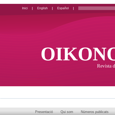
Inici
English
Español
OIKON
Revista d
Presentació
Qui som
Números publicats