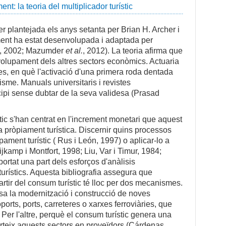
nt: la teoria del multiplicador turístic
 ser plantejada els anys setanta per Brian H. Archer i
ment ha estat desenvolupada i adaptada per
o, 2002; Mazumder
et al.
, 2012). La teoria afirma que
volupament dels altres sectors econòmics. Actuaria
es, en què l'activació d'una primera roda dentada
sme. Manuals universitaris i revistes
cipi sense dubtar de la seva validesa (Prasad
stic s'han centrat en l'increment monetari que aquest
 pròpiament turística. Discernir quins processos
ment turístic ( Rus i León, 1997) o aplicar-lo a
jkamp i Montfort, 1998; Liu, Var i Timur, 1984;
ortat una part dels esforços d'anàlisis
turístics. Aquesta bibliografia assegura que
rtir del consum turístic té lloc per dos mecanismes.
lsa la modernització i construcció de noves
ports, ports, carreteres o xarxes ferroviàries, que
 Per l'altre, perquè el consum turístic genera una
teix aquests sectors en proveïdors (Cárdenas