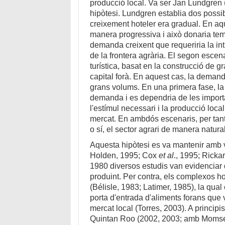
producció local. Va ser Jan Lundgren
hipòtesi. Lundgren establia dos possib
creixement hoteler era gradual. En a
manera progressiva i això donaria tem
demanda creixent que requeriria la in
de la frontera agrària. El segon escena
turística, basat en la construcció de 
capital forà. En aquest cas, la demand
grans volums. En una primera fase, la 
demanda i es dependria de les importac
l'estímul necessari i la producció loca
mercat. En ambdós escenaris, per tant
o sí, el sector agrari de manera natural
Aquesta hipòtesi es va mantenir amb v
Holden, 1995; Cox
et al
., 1995; Ricka
1980 diversos estudis van evidenciar q
produint. Per contra, els complexos h
(Bélisle, 1983; Latimer, 1985), la qua
porta d'entrada d'aliments forans que
mercat local (Torres, 2003). A principis
Quintan Roo (2002, 2003; amb Momsen,