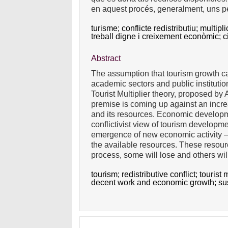
en aquest procés, generalment, uns pe
turisme;
conflicte redistributiu;
multipli
treball digne i creixement econòmic;
c
Abstract
The assumption that tourism growth ca
academic sectors and public institution
Tourist Multiplier theory, proposed by
premise is coming up against an increas
and its resources. Economic developme
conflictivist view of tourism developmen
emergence of new economic activity – o
the available resources. These resourc
process, some will lose and others wil
tourism;
redistributive conflict;
tourist 
decent work and economic growth;
su