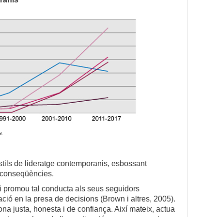
a.
stils de lideratge contemporanis, esbossant
i conseqüències.
 i promou tal conducta als seus seguidors
ació en la presa de decisions (Brown i altres, 2005).
ona justa, honesta i de confiança. Així mateix, actua