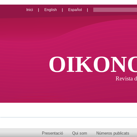
Inici
English
Español
OIKON
Revista d
Presentació
Qui som
Números publicats