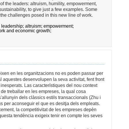
 of the leaders: altruism, humility, empowerment,
sustainability, to give just a few examples. Some
the challenges posed in this new line of work.
l leadership;
altruism;
empowerment;
ork and economic growth;
ceixen en les organitzacions no es poden passar per
al aquestes desenvolupen la seva activitat, fent front
inesperats. Las característiques del nou context
 de treballar en les empreses, la qual cosa
allunyin dels clàssics estils transaccionals (Zhu i
igs per aconseguir el que es desitja dels empleats.
ment, la competitivitat de les empreses depèn
uesta tendència exigeix tenir en compte les seves