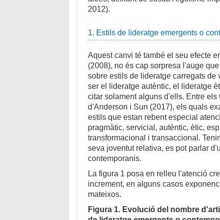
2012).
1. Estils de lideratge emergents o co
Aquest canvi té també el seu efecte en 
(2008), no és cap sorpresa l'auge que
sobre estils de lideratge carregats de
ser el lideratge autèntic, el lideratge èt
citar solament alguns d'ells. Entre els
d'Anderson i Sun (2017), els quals ex
estils que estan rebent especial atenci
pragmàtic, servicial, autèntic, ètic, es
transformacional i transaccional. Tenin
seva joventut relativa, es pot parlar d
contemporanis.
La figura 1 posa en relleu l'atenció c
increment, en alguns casos exponenci
mateixos.
Figura 1. Evolució del nombre d'art
de lideratge emergents o contempo