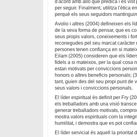
d'acord amb allò que predica i és vis
per seguir. Finalment, utilitza l'ètica 
perquè els seus seguidors mantinguin
Avolio i altres (2004) defineixen els 
de la seva forma de pensar, que es c
seus propis valors, coneixements i fort
reconegudes pel seu marcat caràcter m
persones tenen confiança en si mateixe
Eilam (2005) consideren que els líders
fidels a si mateixos, per la qual cosa
estan motivats per conviccions persona
honors o altres beneficis personals; (3
tant, guien des del seu propi punt de 
seus valors i conviccions personals.
El líder espiritual és definit per Fry 
els treballadors amb una visió transce
generar treballadors motivats, comprom
mostra valors espirituals com la integri
humilitat, i demostra que es pot confia
El líder servicial és aquell la prioritat 