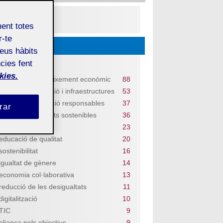
PDF
ment totes
r-te
Descobriu...
teus hàbits
cies fent
Temes
kies.
treball digne i creixement econòmic
88
indústria, innovació i infraestructures
53
consum i producció responsables
37
rar
ciutats i comunitats sostenibles
36
salut i benestar
23
educació de qualitat
20
sostenibilitat
16
igualtat de gènere
14
economia col·laborativa
13
reducció de les desigualtats
11
digitalització
10
TIC
9
aliança pels objectius
9