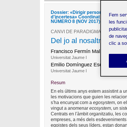
Dossier: «Dirigir persones per tra
Fem ser
d'incertesa» Coordinat per Pilar Fi
NÚMERO 8 (NOV 2017)
les funci
publicit
CANVI DE PARADIGMA
de naveg
Del jo al nosaltres: nov
clic a s
Francisco Fermín Mallén Broch
Universitat Jaume I
Emilio Domínguez Escrig
Universitat Jaume I
Resum
En els últims anys estem assistint a u
les motivacions que guien les relacio
s'ha encunyat com a
egosystem
, on e
vingut a anomenar
ecosystem
, un sis
Centrats en l'àmbit organitzatiu, les 
empreses, a més dels esdeveniments 
egoistes dels seus líders, estan donant