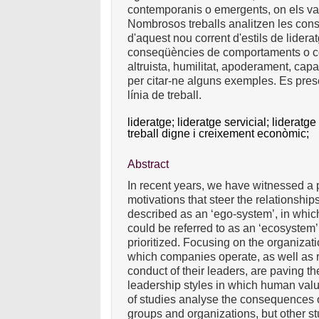
contemporanis o emergents, on els va
Nombrosos treballs analitzen les conse
d'aquest nou corrent d'estils de liderat
conseqüències de comportaments o co
altruista, humilitat, apoderament, capac
per citar-ne alguns exemples. Es pre
línia de treball.
lideratge;
lideratge servicial;
lideratge
treball digne i creixement econòmic;
Abstract
In recent years, we have witnessed a 
motivations that steer the relationsh
described as an ‘ego-system’, in which
could be referred to as an ‘ecosystem’
prioritized. Focusing on the organizat
which companies operate, as well as re
conduct of their leaders, are paving 
leadership styles in which human value
of studies analyse the consequences of
groups and organizations, but other 