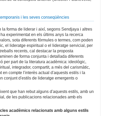
ntemporanis i les seves conseqüències
la forma de liderar i així, segons Sendjaya i altres
 ha experimentat en els últims anys la recerca
 valors, sota diferents fórmules o termes, com poden
ic, el lideratge espiritual o el lideratge servicial, per
 treballs recents, cal destacar la proposta
aminen de forma conjunta i detallada diferents
ó per part de la literatura acadèmica: ideològic,
piritual, integrador, compartit, a més del carismàtic,
t en compte l'interès actual d'aquests estils i la
'un conjunt d'estils de lideratge emergents o
reixent que han rebut alguns d'aquests estils, amb un
al, de les publicacions relacionades amb els
icles acadèmics relacionats amb alguns estils
ranis