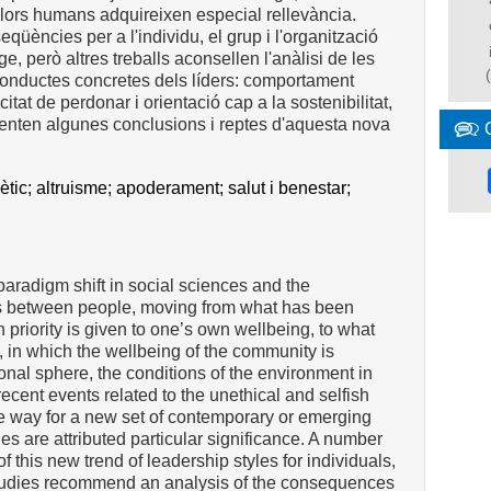
lors humans adquireixen especial rellevància.
qüències per a l'individu, el grup i l'organització
ge, però altres treballs aconsellen l'anàlisi de les
nductes concretes dels líders: comportament
itat de perdonar i orientació cap a la sostenibilitat,
senten algunes conclusions i reptes d'aquesta nova
 ètic;
altruisme;
apoderament;
salut i benestar;
paradigm shift in social sciences and the
ips between people, moving from what has been
 priority is given to one’s own wellbeing, to what
, in which the wellbeing of the community is
ional sphere, the conditions of the environment in
cent events related to the unethical and selfish
the way for a new set of contemporary or emerging
s are attributed particular significance. A number
 this new trend of leadership styles for individuals,
studies recommend an analysis of the consequences