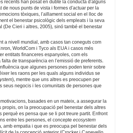
es recents han posat en dubte la conducta d'alguns
at de nous punts de vista i formes d'actuar per la
emocions tòxiques, l'aïllament social en el lloc de
ament el benestar psicològic dels empleats i la seva
al (De Cieri i altres, 2005), sinó també el benestar
nt a nivell mundial, amb casos tan coneguts com
d'Enron, WorldCom i Tyco als EUA i casos més
per entitats financeres espanyoles, com els
 falta de transparència en l'emissió de preferents.
influència que algunes persones poden tenir sobre
nèixer les raons per les quals alguns individus se
ystem
), mentre que uns altres es preocupen per
els seus negocis i les comunitats de persones que
 motivacions, basades en un mateix, a assegurar la
os propis, on la preocupació pel benestar dels altres
és perquè es pensa que se li pot treure partit. Enfront
ons entre les persones, el concepte
ecosystem
a, amb empatia i que es preocupa pel benestar dels
lícit de la concepció anterior (Crocker i Canevello,