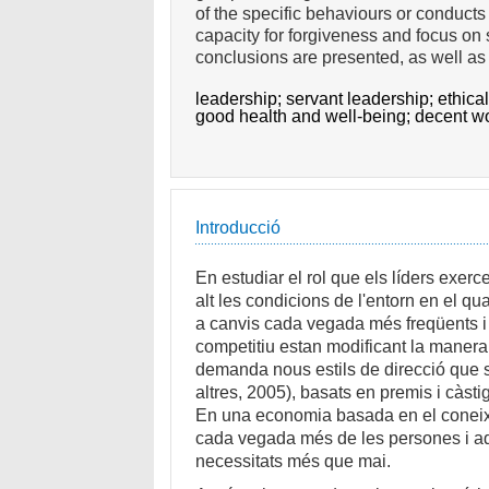
of the specific behaviours or conducts
capacity for forgiveness and focus on 
conclusions are presented, as well as 
leadership;
servant leadership;
ethica
good health and well-being;
decent w
Introducció
En estudiar el rol que els líders exer
alt les condicions de l'entorn en el qu
a canvis cada vegada més freqüents i 
competitiu estan modificant la manera
demanda nous estils de direcció que s'
altres, 2005), basats en premis i càst
En una economia basada en el coneixe
cada vegada més de les persones i aq
necessitats més que mai.