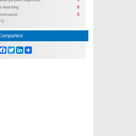
e-learning
8
innovació
8
(+)
Comparteix
Facebook
Twitter
LinkedIn
Share