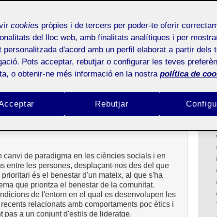
nsformar les organitzacions en temps
vir
cookies
pròpies i de tercers per poder-te oferir correcta
capal-Cusí
onalitats del lloc web, amb finalitats analítiques i per mostra
at personalitzada d'acord amb un perfil elaborat a partir dels 
ació. Pots acceptar, rebutjar o configurar les teves preferèn
es formes de liderar
ota, o obtenir-ne més informació en la nostra
política de coo
Acceptar
Rebutjar
Configu
n canvi de paradigma en les ciències socials i en
ns entre les persones, desplaçant-nos des del que
l prioritari és el benestar d'un mateix, al que s'ha
tema que prioritza el benestar de la comunitat.
condicions de l'entorn en el qual es desenvolupen les
recents relacionats amb comportaments poc ètics i
 pas a un conjunt d'estils de lideratge,