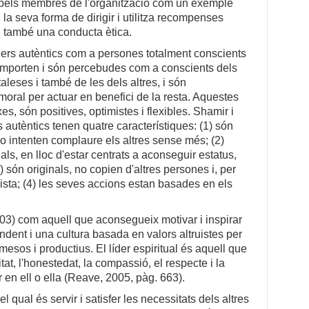
t pels membres de l'organització com un exemple
en la seva forma de dirigir i utilitza recompenses
 també una conducta ètica.
líders autèntics com a persones totalment conscients
omporten i són percebudes com a conscients dels
aleses i també de les dels altres, i són
oral per actuar en benefici de la resta. Aquestes
s, són positives, optimistes i flexibles. Shamir i
 autèntics tenen quatre característiques: (1) són
 no intenten complaure els altres sense més; (2)
ls, en lloc d'estar centrats a aconseguir estatus,
) són originals, no copien d'altres persones i, per
vista; (4) les seves accions estan basades en els
(2003) com aquell que aconsegueix motivar i inspirar
ndent i una cultura basada en valors altruistes per
esos i productius. El líder espiritual és aquell que
tat, l'honestedat, la compassió, el respecte i la
r en ell o ella (Reave, 2005, pàg. 663).
del qual és servir i satisfer les necessitats dels altres