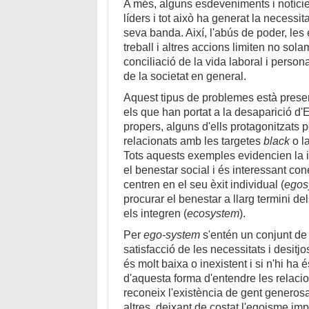
A més, alguns esdeveniments i notíci
líders i tot això ha generat la necessit
seva banda. Així, l'abús de poder, les 
treball i altres accions limiten no sol
conciliació de la vida laboral i person
de la societat en general.
Aquest tipus de problemes està prese
els que han portat a la desaparició 
propers, alguns d'ells protagonitzats 
relacionats amb les targetes
black
o la
Tots aquests exemples evidencien la 
el benestar social i és interessant co
centren en el seu èxit individual (
egos
procurar el benestar a llarg termini d
els integren (
ecosystem
).
Per
ego-system
s'entén un conjunt de
satisfacció de les necessitats i desitj
és molt baixa o inexistent i si n'hi ha 
d'aquesta forma d'entendre les relaci
reconeix l'existència de gent generos
altres, deixant de costat l'egoisme imp