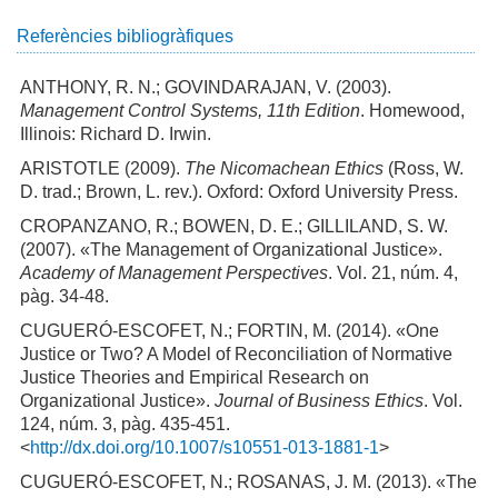
Referències bibliogràfiques
ANTHONY, R. N.; GOVINDARAJAN, V. (2003).
Management Control Systems, 11th Edition
. Homewood,
Illinois: Richard D. Irwin.
ARISTOTLE (2009).
The Nicomachean Ethics
(Ross, W.
D. trad.; Brown, L. rev.). Oxford: Oxford University Press.
CROPANZANO, R.; BOWEN, D. E.; GILLILAND, S. W.
(2007). «The Management of Organizational Justice».
Academy of Management Perspectives
. Vol. 21, núm. 4,
pàg. 34-48.
CUGUERÓ-ESCOFET, N.; FORTIN, M. (2014). «One
Justice or Two? A Model of Reconciliation of Normative
Justice Theories and Empirical Research on
Organizational Justice».
Journal of Business Ethics
. Vol.
124, núm. 3, pàg. 435-451.
<
http://dx.doi.org/10.1007/s10551-013-1881-1
>
CUGUERÓ-ESCOFET, N.; ROSANAS, J. M. (2013). «The