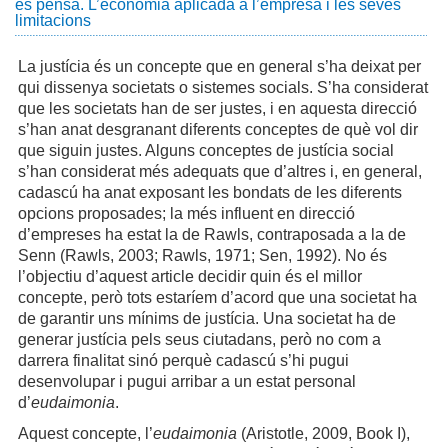
es pensa. L’economia aplicada a l’empresa i les seves
limitacions
La justícia és un concepte que en general s’ha deixat per
qui dissenya societats o sistemes socials. S’ha considerat
que les societats han de ser justes, i en aquesta direcció
s’han anat desgranant diferents conceptes de què vol dir
que siguin justes. Alguns conceptes de justícia social
s’han considerat més adequats que d’altres i, en general,
cadascú ha anat exposant les bondats de les diferents
opcions proposades; la més influent en direcció
d’empreses ha estat la de Rawls, contraposada a la de
Senn (Rawls, 2003; Rawls, 1971; Sen, 1992). No és
l’objectiu d’aquest article decidir quin és el millor
concepte, però tots estaríem d’acord que una societat ha
de garantir uns mínims de justícia. Una societat ha de
generar justícia pels seus ciutadans, però no com a
darrera finalitat sinó perquè cadascú s’hi pugui
desenvolupar i pugui arribar a un estat personal
d’
eudaimonia
.
Aquest concepte, l’
eudaimonia
(Aristotle, 2009, Book I),