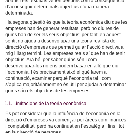
abans i els resultats venen després com a conseqüència
d’aconseguir determinats objectius d’una manera
determinada.
I la segona qüestió és que la teoria econòmica diu que les
empreses han de generar resultats, però no diu res de
quins han de ser els seus objectius; per tant, en aquest
sentit no ajuda a desenvolupar una teoria realista de
direcció d’empreses que permeti guiar l’acció directiva a
mig i llarg termini. Les empreses reals sí que han de tenir
objectius. Ara bé, per saber quins són i com
desenvolupar-los no ens podem basar en allò que diu
l’economia. I és precisament això el què farem a
continuació, examinar perquè l’economia tal i com
s’aplica majoritàriament no és útil per ajudar a determinar
quins són els objectius de les empreses.
1.1. Limitacions de la teoria econòmica
Es pot considerar que la influència de l’economia en la
direcció d’empreses va començar per àrees com finances
i comptabilitat, però ha continuat en l’estratègia i fins i tot
en la direcció de persones.