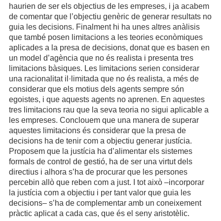
haurien de ser els objectius de les empreses, i ja acabem
de comentar que l’objectiu genèric de generar resultats no
guia les decisions. Finalment hi ha unes altres anàlisis
que també posen limitacions a les teories econòmiques
aplicades a la presa de decisions, donat que es basen en
un model d’agència que no és realista i presenta tres
limitacions bàsiques. Les limitacions serien considerar
una racionalitat il·limitada que no és realista, a més de
considerar que els motius dels agents sempre són
egoistes, i que aquests agents no aprenen. En aquestes
tres limitacions rau que la seva teoria no sigui aplicable a
les empreses. Conclouem que una manera de superar
aquestes limitacions és considerar que la presa de
decisions ha de tenir com a objectiu generar justícia.
Proposem que la justícia ha d’alimentar els sistemes
formals de control de gestió, ha de ser una virtut dels
directius i alhora s’ha de procurar que les persones
percebin allò que reben com a just. I tot això –incorporar
la justícia com a objectiu i per tant valor que guia les
decisions– s’ha de complementar amb un coneixement
pràctic aplicat a cada cas, que és el seny aristotèlic.