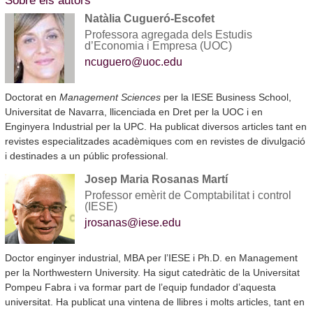
Sobre els autors
Natàlia Cugueró-Escofet
Professora agregada dels Estudis
d’Economia i Empresa (UOC)
ncuguero@uoc.edu
Doctorat en
Management Sciences
per la IESE Business School,
Universitat de Navarra, llicenciada en Dret per la UOC i en
Enginyera Industrial per la UPC. Ha publicat diversos articles tant en
revistes especialitzades acadèmiques com en revistes de divulgació
i destinades a un públic professional.
Josep Maria Rosanas Martí
Professor emèrit de Comptabilitat i control
(IESE)
jrosanas@iese.edu
Doctor enginyer industrial, MBA per l’IESE i Ph.D. en Management
per la Northwestern University. Ha sigut catedràtic de la Universitat
Pompeu Fabra i va formar part de l’equip fundador d’aquesta
universitat. Ha publicat una vintena de llibres i molts articles, tant en