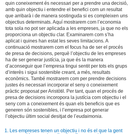
quin coneixement és necessari per a prendre una decisió,
amb quin objectiu i entendre el benefici com un resultat
que arribarà i de manera sostinguda si es compleixen uns
objectius determinats. Aquí mostrarem com l’economia
tota sola no pot ser aplicada a les empreses, ja que no els
proporciona un objectiu clar. Examinarem com s’ha
aplicat i quines han estat les seves limitacions. A
continuació mostrarem com el focus ha de ser el procés
de presa de decisions, perquè l’objectiu de les empreses
ha de ser generar justícia, ja que és la manera
d’aconseguir que l’empresa tingui sentit per tots els grups
d’interès i sigui sostenible creant, a més, resultats
econòmics. També mostrarem com per prendre decisions
justes és necessari incorporar el seny o coneixement
pràctic proposat per Aristòtil. Per tant, quan el procés de
presa de decisions incoropora la justícia com objectiu i el
seny com a coneixement és quan els beneficis que es
generen són sostenibles, i l’empresa pot generar
l’objectiu últim social desitjat de l’
eudaimonia
.
1. Les empreses tenen un objectiu i no és el que la gent