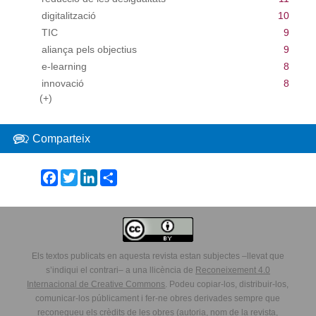
digitalització
10
TIC
9
aliança pels objectius
9
e-learning
8
innovació
8
(+)
Comparteix
Facebook
Twitter
LinkedIn
Share
Els textos publicats en aquesta revista estan subjectes –llevat que
s’indiqui el contrari– a una llicència de
Reconeixement 4.0
Internacional de Creative Commons
. Podeu copiar-los, distribuir-los,
comunicar-los públicament i fer-ne obres derivades sempre que
reconegueu els crèdits de les obres (autoria, nom de la revista,