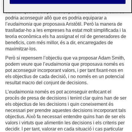
que proposava Adam Smith, ell estava més interessat a
estudiar què era bo pel món, i per tant volia veure com es
podria aconseguir allò que es podria equiparar a
l’
eudaimonia
que proposava Aristòtil. Però la manera de
traslladar-ho a les empreses ha estat molt simplificada i la
teoria econòmica els ha assignat el rol de generadores de
beneficis, com més millor, és a dir, encarregades de
maximitzar-los.
Però si repensem l’objectiu que va proposar Adam Smith,
podem veure que l’
eudaimonia
que proposava només es
pot aconseguir incorporant valors, i per tant fixant-nos en
els objectius de cada decisió, i no només en un potencial
resultat macro del conjunt de decisions.
L’
eudaimonia
només es pot aconseguir enfocant el
procés de presa de decisions i tenint clar quins han de ser
els objectius de les decisions i quin coneixement és
necessari per prendre aquestes decisions incorporant tals
objectius. Això fa necessari entendre quins han de ser els
valors i virtuts que alimentin les decisions i els criteris per
decidir. I per tant, valorar en cada situació i cas particular