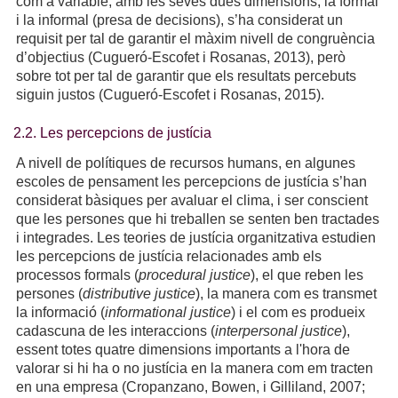
com a variable, amb les seves dues dimensions, la formal
i la informal (presa de decisions), s’ha considerat un
requisit per tal de garantir el màxim nivell de congruència
d’objectius (Cugueró-Escofet i Rosanas, 2013), però
sobre tot per tal de garantir que els resultats percebuts
siguin justos (Cugueró-Escofet i Rosanas, 2015).
2.2. Les percepcions de justícia
A nivell de polítiques de recursos humans, en algunes
escoles de pensament les percepcions de justícia s’han
considerat bàsiques per avaluar el clima, i ser conscient
que les persones que hi treballen se senten ben tractades
i integrades. Les teories de justícia organitzativa estudien
les percepcions de justícia relacionades amb els
processos formals (
procedural justice
), el que reben les
persones (
distributive justice
), la manera com es transmet
la informació (
informational justice
) i el com es produeix
cadascuna de les interaccions (
interpersonal justice
),
essent totes quatre dimensions importants a l'hora de
valorar si hi ha o no justícia en la manera com em tracten
en una empresa (Cropanzano, Bowen, i Gilliland, 2007;