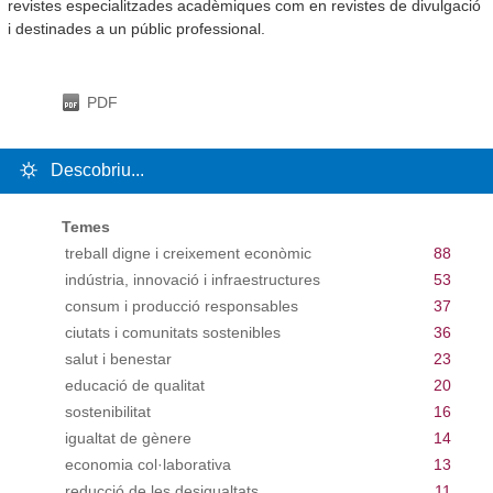
revistes especialitzades acadèmiques com en revistes de divulgació
i destinades a un públic professional.
PDF
Descobriu...
Temes
treball digne i creixement econòmic
88
indústria, innovació i infraestructures
53
consum i producció responsables
37
ciutats i comunitats sostenibles
36
salut i benestar
23
educació de qualitat
20
sostenibilitat
16
igualtat de gènere
14
economia col·laborativa
13
reducció de les desigualtats
11