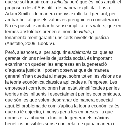
que se sol traduir com a
felicitat
però que és més ampli, el
proposen des d’Aristòtil –de manera explícita– fins a
Adam Smith –de manera menys explícita. I per tant, per
arribar-hi, cal que els valors es prenguin en consideració.
No és possible arribar-hi sense implicar els valors, que en
termes aristotèlics prenen el nom de
virtuts
, i
fonamentalment garantir uns certs nivells de justícia
(Aristotle, 2009, Book V).
Però, aleshores, si per adquirir
eudaimonia
cal que es
garanteixin uns nivells de justícia social, és important
examinar on queden les empreses en la generació
d’aquesta justícia. I podem observar que de manera
general n’han quedat al marge, sobre tot en les visions de
la teoria econòmica classica aplicades a l’empresa. Les
empreses i com funcionen han estat simplificades per les
teories més influents i especialment per les econòmiques,
que són les que volem desgranar de manera especial
aquí. El problema de com s'aplica la teoria econòmica és
que no té objectiu, i menys per a les empreses, ja que
només els atribueix la funció de generar els màxims
beneficis possibles sense concretar de quina manera i