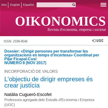
Inici
English
Español
OIKONOMICS
Revista d'economia, empresa i societat
ISSN: 2339-9546
Dossier: «Dirigir persones per transformar les
organitzacions en temps d'incertesa» Coordinat per
Pilar Ficapal-Cusí
NÚMERO 8 (NOV 2017)
INCORPORACIÓ DE VALORS
L’objectiu de dirigir empreses és
crear justícia
Natàlia Cugueró-Escofet
Professora agregada dels Estudis d’Economia i Empresa
(UOC)