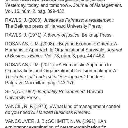
Yesterday, today, and tomorrow».
Journal of Management
.
Vol. 16, núm. 2, pàg. 399-432.
RAWLS, J. (2003).
Justice as Fairness: a restatement
:
The Belknap press of Harvard University Press.
RAWLS, J. (1971).
A theory of justice
. Belknap Press.
ROSANAS, J. M. (2008). «Beyond Economic Criteria: A
Humanistic Approach to Organizational Survival».
Journal
of Business Ethics
. Vol. 78, núm. 3, pàg. 447-462.
ROSANAS, J. M. (2011). «A Humanistic Approach to
Organizations and Organizational Decision-making». A:
The Future of Leadership Development
. Londres:
Palgrave Macmillan, pàg. 143-176.
SEN, A. (1992).
Inequality Reexamined
: Harvard
University Press.
VANCIL, R. F. (1973). «What kind of management control
do you need?»
Harvard Business Review.
VANCOUVER, J. B.; SCHMITT, N. W. (1991). «An
exploratory examination of person-organization fit: