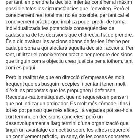
per tant, en prendre la decisió, intentar conèixer al màxim
possible totes les circumstàncies que l’envolten. Però el
coneixement real total mai no és possible, per tant cal el
coneixement pràctic que implica poder predir de forma
individualitzada les potencials conseqüències de
cadascuna de les decisions que el directiu ha de prendre.
És a dir, avaluar les accions abans de fer-les i fer-ho per
cada persona a qui afectarà aquella decisió i accions. Per
tant, utilitzar el coneixement pràctic per prendre decisions
que tinguin com a objectiu crear justícia per a tothom, tant
com es pugui.
Però la realitat és que en direcció d’empreses és molt
freqüent que es busquin receptes, i per tant tenen molt
d'èxit les propostes que les propugnen i defensen.
Receptes «automàtiques», que no requereixen pensar i
que pot indicar un ordinador. És molt més còmode i fins i
tot es pot pensar que més eficaç. I a vegades pot ser-ho a
curt termini, en decisions concretes, però un
desenvolupament a llarg termini d’una organització que
tingui un avantatge competitiu sobre les altres requereix
un coneixement pràctic, un seny, de les coses concretes