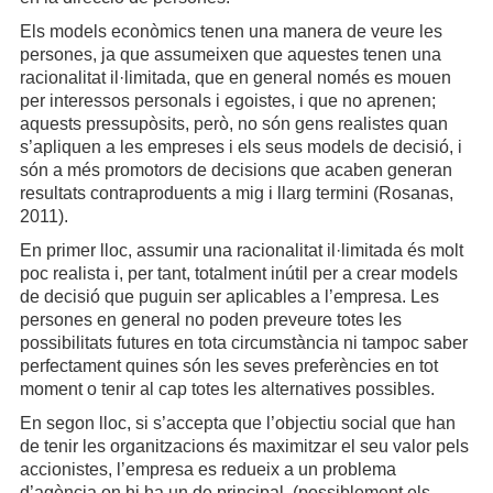
Els models econòmics tenen una manera de veure les
persones, ja que assumeixen que aquestes tenen una
racionalitat il·limitada, que en general només es mouen
per interessos personals i egoistes, i que no aprenen;
aquests pressupòsits, però, no són gens realistes quan
s’apliquen a les empreses i els seus models de decisió, i
són a més promotors de decisions que acaben generan
resultats contraproduents a mig i llarg termini (Rosanas,
2011).
En primer lloc, assumir una racionalitat il·limitada és molt
poc realista i, per tant, totalment inútil per a crear models
de decisió que puguin ser aplicables a l’empresa. Les
persones en general no poden preveure totes les
possibilitats futures en tota circumstància ni tampoc saber
perfectament quines són les seves preferències en tot
moment o tenir al cap totes les alternatives possibles.
En segon lloc, si s’accepta que l’objectiu social que han
de tenir les organitzacions és maximitzar el seu valor pels
accionistes, l’empresa es redueix a un problema
d’agència on hi ha un de principal, (possiblement els