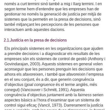
només a curt termini sinó també a mig i llarg termini. I en
segon terme hem d'entendre que les empreses han de
gestionar no només la generació de justícia per mitjà de
sistemes que la permetin en la presa de decisions, sinó
també mitjançant les percepcions de les persones que
interactuen amb aquestes dacions.
2.1.Justícia en la presa de decisions
Els principals sistemes en les organitzacions que ajuden
a prendre decisions i a diagnosticar els resultats de les
empreses són els sistemes de control de gestió (Anthony i
Govindarajan, 2003). Aquests sistemes en general volen
aconseguir que les persones prenguin les decisions que
alhora els afavoreixen, i també que afavoreixin l’empresa
en el seu conjunt, és a dir, que generin congruència
d’objectius (
goal congruence
és el terme anglès, més
conegut) (Vancouver i Schmitt, 1991). Aquesta
congruència d’objectius juntament amb la
fairness
serien
aspectes bàsics a l’hora d’examinar que un sistema de
control sigui eficaç (Vancil, 1973). Darrerament la justícia