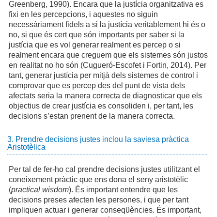
Greenberg, 1990). Encara que la justícia organitzativa es
fixi en les percepcions, i aquestes no siguin
necessàriament fidels a si la justícia veritablement hi és o
no, si que és cert que són importants per saber si la
justícia que es vol generar realment es percep o si
realment encara que creguem que els sistemes són justos
en realitat no ho són (Cugueró-Escofet i Fortin, 2014). Per
tant, generar justícia per mitjà dels sistemes de control i
comprovar que es percep des del punt de vista dels
afectats seria la manera correcta de diagnosticar que els
objectius de crear justícia es consoliden i, per tant, les
decisions s’estan prenent de la manera correcta.
3. Prendre decisions justes inclou la saviesa pràctica
Aristotèlica
Per tal de fer-ho cal prendre decisions justes utilitzant el
coneixement pràctic que ens dona el seny aristotèlic
(
practical wisdom
). És important entendre que les
decisions preses afecten les persones, i que per tant
impliquen actuar i generar conseqüències. És important,