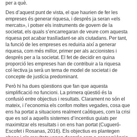
per a què.
Des d’aquest punt de vista, el que haurien de fer les
empreses és generar riquesa, i després ja seran «els
mercats», i potser els instruments de govern de la
societat, els quals s’encarregaran de veure com aquesta
riquesa pot acabar traslladant-se als ciutadans. Per tant,
la funció de les empreses es reduiria així a generar
riquesa, com més millor, primer per als accionistes i
després per a la societat. El fet de decidir en quina
proporció les empreses han de contribuir a la riquesa
col·lectiva ja serà un tema de model de societat i de
concepte de justícia predominant.
Però hi ha dues qüestions que fan que aquesta
simplificació no funcioni. La primera qüestió és la
confusió entre objectius i resultats. Clarament no són el
mateix, i l’economia els confon moltes vegades, cosa que
ens ha portat a situacions realment caòtiques, com la crisi
que es sol a aquells sistemes d’incentius guiats per
maximitzar els resultats i on ens han portat (Cugueró-
Escofet i Rosanas, 2016). Els objectius es plantegen