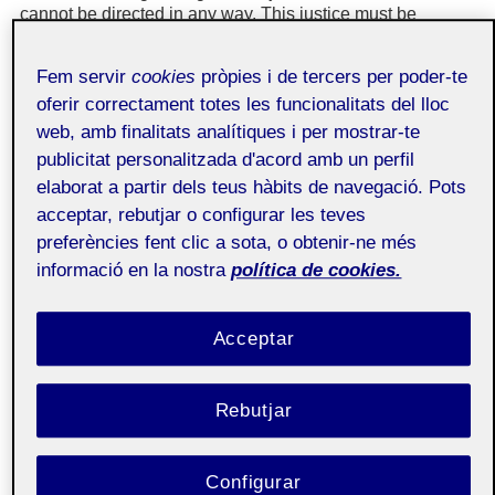
cannot be directed in any way. This justice must be
applied with Aristotelian logic or, in other words, on a case
to case basis that judges each situation on its individual
Fem servir
cookies
pròpies i de tercers per poder-te
merits. This is how you can generate profits, which you
will never be able to ascertain whether or not they have
oferir correctament totes les funcionalitats del lloc
been maximized, but which are satisfactory, thereby
web, amb finalitats analítiques i per mostrar-te
achieving the ultimate goal of eudaimonia. This would
publicitat personalitzada d'acord amb un perfil
align what Aristotle said with what Adam Smith proposed.
elaborat a partir dels teus hàbits de navegació. Pots
management;
leadership;
governance;
justice;
acceptar, rebutjar o configurar les teves
practical wisdom;
shareholder-value;
preferències fent clic a sota, o obtenir-ne més
good health and well-being;
decent work and economic growth;
informació en la nostra
política de cookies.
Acceptar
Introducció
La justícia sempre s’ha considerat un concepte allunyat
Rebutjar
de la direcció d’empreses i només s’ha considerat
legítima com a objectiu social. De fet, si ens fixem en la
teoria econòmica, que ha estat molt influent a l’hora
Configurar
d’alimentar les teories organitzatives, i en concret en el