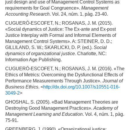
just design and use of Management Control Systems as
requirements for Goal Congruence».
Management
Accounting Research
. Vol. 24, núm. 1, pàg. 23-40.
CUGUERÓ-ESCOFET, N.; ROSANAS, J. M. (2015).
«Social dynamics of Justice: The Ex-ante and Ex-post
Justice Interplay with Formal and Informal Elements of
Management Control Systems». A: STEINER, D. D.;
GILLILAND, S. W.; SKARLICKI, D. P. (ed.).
Social
dynamics of organizational justice.
Charlotte, NC:
Information Age Publishing.
CUGUERÓ-ESCOFET, N.; ROSANAS, J. M. (2016). «The
Ethics of Metrics: Overcoming the Dysfunctional Effects of
Performance Measurements Through Justice».
Journal of
Business Ethics
. <
http://dx.doi.org/10.1007/s10551-016-
3049-2
>
GHOSHAL, S. (2005). «Bad Management Theories are
Destroying Good Management Practices».
Academy of
Management Learning and Education
. Vol. 4, núm. 1, pàg.
75-91.
GREENBERG, J. (1990). «Organizational justice: