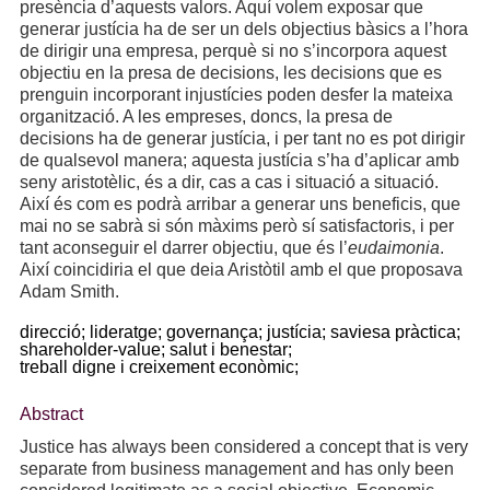
presència d’aquests valors. Aquí volem exposar que
generar justícia ha de ser un dels objectius bàsics a l’hora
de dirigir una empresa, perquè si no s’incorpora aquest
objectiu en la presa de decisions, les decisions que es
prenguin incorporant injustícies poden desfer la mateixa
organització. A les empreses, doncs, la presa de
decisions ha de generar justícia, i per tant no es pot dirigir
de qualsevol manera; aquesta justícia s’ha d’aplicar amb
seny aristotèlic, és a dir, cas a cas i situació a situació.
Així és com es podrà arribar a generar uns beneficis, que
mai no se sabrà si són màxims però sí satisfactoris, i per
tant aconseguir el darrer objectiu, que és l’
eudaimonia
.
Així coincidiria el que deia Aristòtil amb el que proposava
Adam Smith.
direcció;
lideratge;
governança;
justícia;
saviesa pràctica;
shareholder-value;
salut i benestar;
treball digne i creixement econòmic;
Abstract
Justice has always been considered a concept that is very
separate from business management and has only been