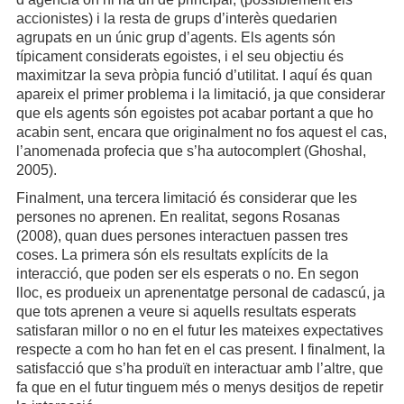
accionistes) i la resta de grups d’interès quedarien
agrupats en un únic grup d’agents. Els agents són
típicament considerats egoistes, i el seu objectiu és
maximitzar la seva pròpia funció d’utilitat. I aquí és quan
apareix el primer problema i la limitació, ja que considerar
que els agents són egoistes pot acabar portant a que ho
acabin sent, encara que originalment no fos aquest el cas,
l’anomenada profecia que s’ha autocomplert (Ghoshal,
2005).
Finalment, una tercera limitació és considerar que les
persones no aprenen. En realitat, segons Rosanas
(2008), quan dues persones interactuen passen tres
coses. La primera són els resultats explícits de la
interacció, que poden ser els esperats o no. En segon
lloc, es produeix un aprenentatge personal de cadascú, ja
que tots aprenen a veure si aquells resultats esperats
satisfaran millor o no en el futur les mateixes expectatives
respecte a com ho han fet en el cas present. I finalment, la
satisfacció que s’ha produït en interactuar amb l’altre, que
fa que en el futur tinguem més o menys desitjos de repetir