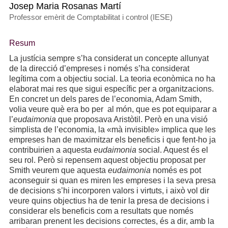
Josep Maria Rosanas Martí
Professor emèrit de Comptabilitat i control (IESE)
Resum
La justícia sempre s’ha considerat un concepte allunyat
de la direcció d’empreses i només s’ha considerat
legítima com a objectiu social. La teoria econòmica no ha
elaborat mai res que sigui específic per a organitzacions.
En concret un dels pares de l’economia, Adam Smith,
volia veure què era bo per al món, que es pot equiparar a
l’
eudaimonia
que proposava Aristòtil. Però en una visió
simplista de l’economia, la «mà invisible» implica que les
empreses han de maximitzar els beneficis i que fent-ho ja
contribuirien a aquesta
eudaimonia
social. Aquest és el
seu rol. Però si repensem aquest objectiu proposat per
Smith veurem que aquesta
eudaimonia
només es pot
aconseguir si quan es miren les empreses i la seva presa
de decisions s’hi incorporen valors i virtuts, i això vol dir
veure quins objectius ha de tenir la presa de decisions i
considerar els beneficis com a resultats que només
arribaran prenent les decisions correctes, és a dir, amb la