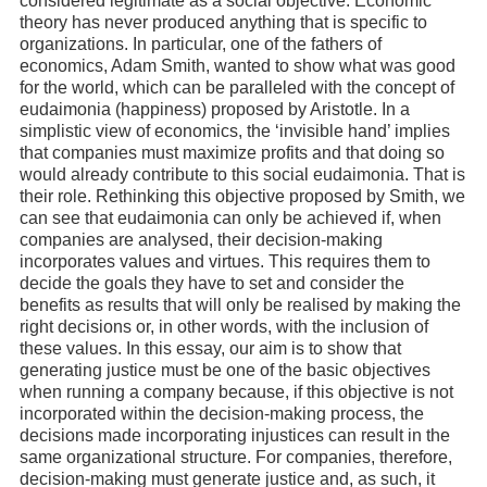
considered legitimate as a social objective. Economic
theory has never produced anything that is specific to
organizations. In particular, one of the fathers of
economics, Adam Smith, wanted to show what was good
for the world, which can be paralleled with the concept of
eudaimonia (happiness) proposed by Aristotle. In a
simplistic view of economics, the ‘invisible hand’ implies
that companies must maximize profits and that doing so
would already contribute to this social eudaimonia. That is
their role. Rethinking this objective proposed by Smith, we
can see that eudaimonia can only be achieved if, when
companies are analysed, their decision-making
incorporates values and virtues. This requires them to
decide the goals they have to set and consider the
benefits as results that will only be realised by making the
right decisions or, in other words, with the inclusion of
these values. In this essay, our aim is to show that
generating justice must be one of the basic objectives
when running a company because, if this objective is not
incorporated within the decision-making process, the
decisions made incorporating injustices can result in the
same organizational structure. For companies, therefore,
decision-making must generate justice and, as such, it