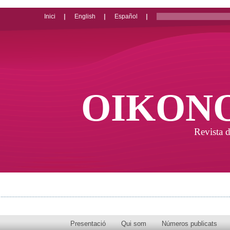
Inici
English
Español
OIKON
Revista d
Presentació
Qui som
Números publicats