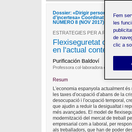
Dossier: «Dirigir persones per tra
Fem ser
d'incertesa» Coordinat per Pilar Fi
NÚMERO 8 (NOV 2017)
les funci
publicit
ESTRATEGIES PER A REDUIR LA 
de naveg
Flexiseguretat o del p
clic a s
en l'actual context post
Purificación Baldoví
Professora col·laboradora dels Estudis
Resum
L'economia espanyola actualment és m
les taxes d'ocupació d'abans de la crisi
desocupació i l'ocupació temporal, cre
que ajudin a reduir la desigualtat i 
més avançades. El model de flexisegur
modernització del mercat de treball per
empresarial com a laboral, per respond
als treballadors, que han de poder des