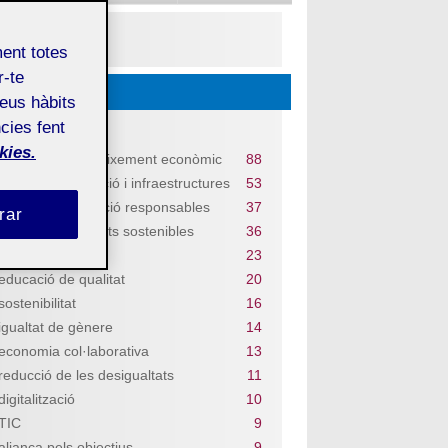
PDF
ment totes
r-te
Descobriu...
teus hàbits
cies fent
Temes
kies.
treball digne i creixement econòmic
88
indústria, innovació i infraestructures
53
consum i producció responsables
37
rar
ciutats i comunitats sostenibles
36
salut i benestar
23
educació de qualitat
20
sostenibilitat
16
igualtat de gènere
14
economia col·laborativa
13
reducció de les desigualtats
11
digitalització
10
TIC
9
aliança pels objectius
9