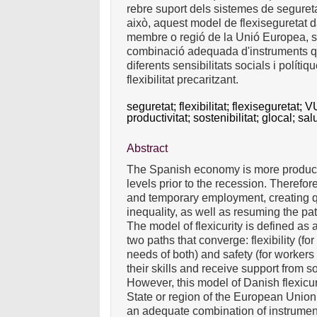
rebre suport dels sistemes de seguretat
això, aquest model de flexiseguretat 
membre o regió de la Unió Europea, s
combinació adequada d'instruments que
diferents sensibilitats socials i polítiq
flexibilitat precaritzant.
seguretat;
flexibilitat;
flexiseguretat;
V
productivitat;
sostenibilitat;
glocal;
sal
Abstract
The Spanish economy is more producti
levels prior to the recession. Theref
and temporary employment, creating qu
inequality, as well as resuming the 
The model of flexicurity is defined as
two paths that converge: flexibility (f
needs of both) and safety (for worker
their skills and receive support from so
However, this model of Danish flexicu
State or region of the European Union,
an adequate combination of instrument