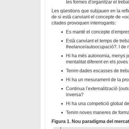
les formes d'organitzar el trebal
Les qüestions que subjauen en la refle
de si està canviant el concepte de «o
citades provoquen interrogants:
Es manté el concepte d'empres
Està canviant el temps de treb
freelance
/autoocupació?. I de
Hi ha més autonomia, menys je
mentalitat diferent en els joves 
Tenim dades escasses de treba
Hi ha un mesurament de la prod
Continua l'externalització (
outs
inversa?
Hi ha una competició global de
Tenim noves maneres de forma
Figura 1. Nou paradigma del mercat 