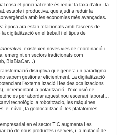
al cosa el principal repte és reduir la taxa d'atur i la
t, estable i productiva, que ajudi a reduir la
de convergència amb les economies més avançades.
va època ara estan relacionats amb l'ascens de
a digitalització en el treball i el tipus de
laborativa
, existeixen noves vies de coordinació i
ra, emergint en sectors tradicionals com
irbnb, BlaBlaCar…)
 transformació disruptiva que genera un paradigma
no sabem gestionar eficientment. La digitalització
 potenciant l'externalització i les deslocalitzacions
, incrementant la polarització i l'exclusió de
petències per abordar aquest nou escenari laboral…
 canvi tecnològic la robotització, les màquines
s, el núvol, la geolocalització, les plataformes
.
ia empresarial en el sector TIC augmenta i es
parició de nous productes i serveis, i la mutació de