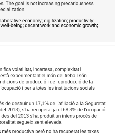
ties. The goal is not increasing precariousness
pecialization.
llaborative economy;
digitization;
productivity;
 well-being;
decent work and economic growth;
ca volatilitat, incertesa, complexitat i
 està experimentant el món del treball són
condicions de producció i de reproducció de la
l'ocupació i per a totes les institucions socials
s de destruir un 17,1% de l'afiliació a la Seguretat
 del 2013), s'ha recuperat ja el 68,3% de l'ocupació
ue des del 2013 s'ha produït un intens procés de
oralitat segueix sent elevada.
s més productiva però no ha recuperat les taxes