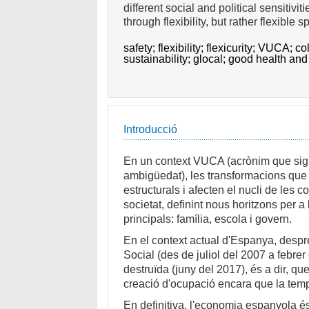
different social and political sensitivi
through flexibility, but rather flexible s
safety;
flexibility;
flexicurity;
VUCA;
co
sustainability;
glocal;
good health and
Introducció
En un context VUCA (acrònim que signifi
ambigüedat), les transformacions que
estructurals i afecten el nucli de les 
societat, definint nous horitzons per a 
principals: família, escola i govern.
En el context actual d'Espanya, despré
Social (des de juliol del 2007 a febrer
destruïda (juny del 2017), és a dir, q
creació d'ocupació encara que la temp
En definitiva, l'economia espanyola é