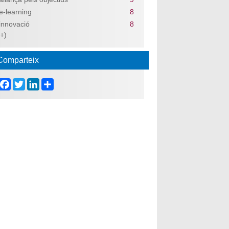
e-learning
8
innovació
8
(+)
Comparteix
Facebook
Twitter
LinkedIn
Share