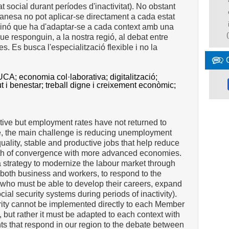
 social durant períodes d'inactivitat). No obstant
danesa no pot aplicar-se directament a cada estat
inó que ha d'adaptar-se a cada context amb una
 responguin, a la nostra regió, al debat entre
ues. Es busca l'especialització flexible i no la
UCA;
economia col·laborativa;
digitalització;
ut i benestar;
treball digne i creixement econòmic;
ve but employment rates have not returned to
ore, the main challenge is reducing unemployment
ality, stable and productive jobs that help reduce
path of convergence with more advanced economies.
 a strategy to modernize the labour market through
or both business and workers, to respond to the
s who must be able to develop their careers, expand
cial security systems during periods of inactivity).
rity cannot be implemented directly to each Member
 but rather it must be adapted to each context with
s that respond in our region to the debate between