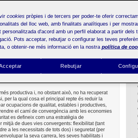
nsformar les organitzacions en temps
vir
cookies
pròpies i de tercers per poder-te oferir correcta
capal-Cusí
onalitats del lloc web, amb finalitats analítiques i per mostra
at personalitzada d'acord amb un perfil elaborat a partir dels 
DESIGUALTAT
ació. Pots acceptar, rebutjar o configurar les teves preferèn
aradigma del
welfare
al
workfare
ota, o obtenir-ne més informació en la nostra
política de coo
crisis espanyol
Acceptar
Rebutjar
Configu
 d'Economia i Empresa (UOC)
és productiva i, no obstant això, no ha recuperat
, per la qual cosa el principal repte és reduir la
ar ocupacions de qualitat, estables i productives,
reprendre el camí de convergència amb les economies
itat es defineix com una estratègia de
 mitjà de dues vies convergents: flexibilitat (tant
re a les necessitats de tots dos) i seguretat (per
envolupar la seva carrera, les seves habilitats i