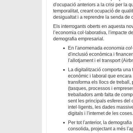
d'ocupació anteriors a la crisi per la qu
temporalitat, creant ocupació de qualita
desigualtat i a reprendre la senda 
Els interrogants oberts en aquesta no
l’economia col·laborativa, l'impacte de l
demografia empresarial.
En l'anomenada
economia col·
d'inclusió econòmica i finance
l'allotjament i el transport (A
La digitalització comporta una
econòmic i laboral que encara 
transforma els llocs de treball,
(tasques, processos i empreses)
treballadors amb falta de com
sent les principals esferes del
intel·ligents, les dades massive
digitals i l'internet de les coses
Per tot l'anterior, la demograf
consolida, projectant a més l'a