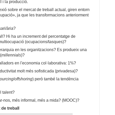
l i la producció.
xió sobre el mercat de treball actual, giren entorn
cupació», ja que les transformacions anteriorment
ari/ària?
all? Hi ha un increment del percentatge de
 multiocupació (ocupacions/tasques)?
rarquia en les organitzacions? Es produeix una
(
millennials
)?
lladors en l'economia col·laborativa: 1%?
uctivitat molt més sofisticada (privadesa)?
ourcing
/
offshoring
) però també la tendència
l talent?
r-nos, més informal, més a mida? (MOOC)?
de treball