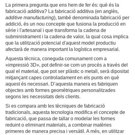
La primera pregunta que ens hem de fer és: què és la
fabricació additiva? La fabricació additiva (en anglès,
additive manufacturing
), també denominada fabricació per
addició, és un nou concepte que fusiona la producció en
sèrie i l'artesanal i que transforma la cadena de
subministrament i la cadena de valor, la qual cosa implica
que la utilització potencial d'aquest model productiu
afectarà de manera important la logística empresarial.
Aquesta tècnica, coneguda comunament com a
«impressió 3D», pot definir-se com un procés a través del
qual el material, que pot ser plàstic o metall, serà dipositat
mitjançant capes controladament en els punts en què
aquest és necessari. D’aquesta manera es fabriquen
objectes amb formes geomètriques personalitzades
segons les necessitats dels clients.
Si es compara amb les tècniques de fabricació
tradicionals, aquesta tecnologia modifica el concepte de
fabricació, que passa de tallar o modelar les formes
reduint o eliminant materials, a combinar matèries
primeres de manera precisa i versàtil. A més, en utilitzar