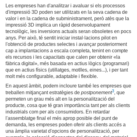
Les empreses han d'analitzar i avaluar si els processos
d'impressió 3D poden ser utilitzats en la seva cadena de
valor i en la cadena de subministrament, però atès que la
impressió 3D implica un ràpid desenvolupament
tecnològic, les inversions actuals seran obsoletes en pocs
anys. Per això, té sentit iniciar instal·lacions pilot en
l'obtenció de productes selectes i avançar posteriorment
cap a implantacions a escala completa, tenint en compte
els recursos i les capacitats que calen per obtenir «la
fàbrica digital», més basada en actius lògics (programari)
que en actius físics (utillatges, motlles, eines...), i per tant
molt més configurable, adaptable i flexible.
En aquest àmbit, podem incloure també les empreses que
3
treballen mitjançant estratègies de
postponement
, que
permeten un grau més alt en la personalització del
producte, cosa que té gran importància tant per als clients
industrials com per als consumidors. En retardar
l'assemblatge final el més aprop posible del punt de
demanda, les empreses poden oferir als clients accés a
una àmplia varietat d'opcions de personalització, per