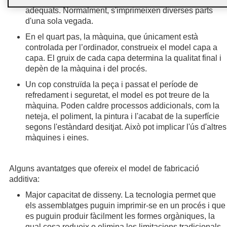
adequats. Normalment, s'imprimeixen diverses parts
d'una sola vegada.
En el quart pas, la màquina, que únicament està
controlada per l’ordinador, construeix el model capa a
capa. El gruix de cada capa determina la qualitat final i
depèn de la màquina i del procés.
Un cop construïda la peça i passat el període de
refredament i seguretat, el model es pot treure de la
màquina. Poden caldre processos addicionals, com la
neteja, el poliment, la pintura i l'acabat de la superfície
segons l'estàndard desitjat. Això pot implicar l'ús d'altres
màquines i eines.
Alguns avantatges que ofereix el model de fabricació
additiva:
Major capacitat de disseny. La tecnologia permet que
els assemblatges puguin imprimir-se en un procés i que
es puguin produir fàcilment les formes orgàniques, la
qual cosa redueix o elimina les limitacions tradicionals