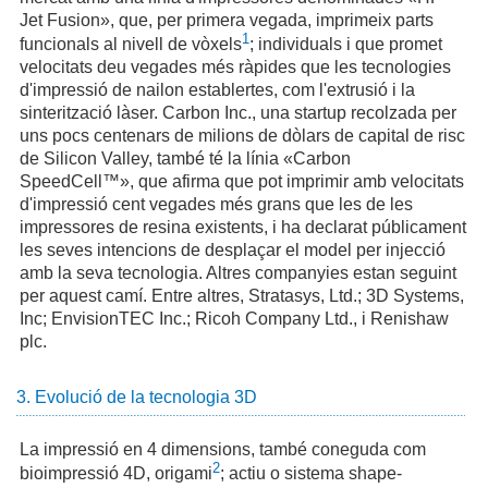
Jet Fusion», que, per primera vegada, imprimeix parts
1
funcionals al nivell de vòxels
; individuals i que promet
velocitats deu vegades més ràpides que les tecnologies
d'impressió de nailon establertes, com l'extrusió i la
sinterització làser. Carbon Inc., una startup recolzada per
uns pocs centenars de milions de dòlars de capital de risc
de Silicon Valley, també té la línia «Carbon
SpeedCell™», que afirma que pot imprimir amb velocitats
d'impressió cent vegades més grans que les de les
impressores de resina existents, i ha declarat públicament
les seves intencions de desplaçar el model per injecció
amb la seva tecnologia. Altres companyies estan seguint
per aquest camí. Entre altres, Stratasys, Ltd.; 3D Systems,
Inc; EnvisionTEC Inc.; Ricoh Company Ltd., i Renishaw
plc.
3. Evolució de la tecnologia 3D
La impressió en 4 dimensions, també coneguda com
2
bioimpressió 4D, origami
; actiu o sistema shape-