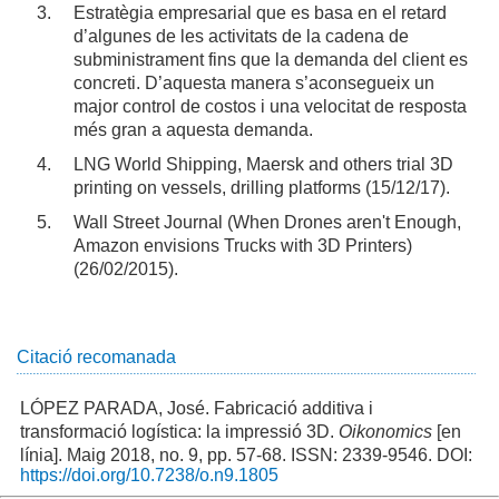
Estratègia empresarial que es basa en el retard
d’algunes de les activitats de la cadena de
subministrament fins que la demanda del client es
concreti. D’aquesta manera s’aconsegueix un
major control de costos i una velocitat de resposta
més gran a aquesta demanda.
LNG World Shipping, Maersk and others trial 3D
printing on vessels, drilling platforms (15/12/17).
Wall Street Journal (When Drones aren't Enough,
Amazon envisions Trucks with 3D Printers)
(26/02/2015).
Citació recomanada
LÓPEZ PARADA, José. Fabricació additiva i
transformació logística: la impressió 3D.
Oikonomics
[en
línia]. Maig 2018, no. 9, pp. 57-68. ISSN: 2339-9546. DOI:
https://doi.org/10.7238/o.n9.1805