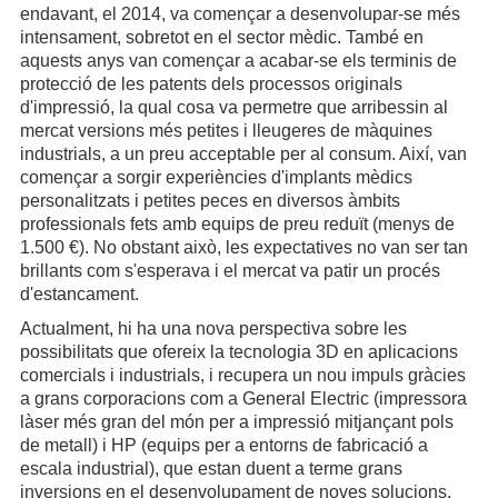
endavant, el 2014, va començar a desenvolupar-se més
intensament, sobretot en el sector mèdic. També en
aquests anys van començar a acabar-se els terminis de
protecció de les patents dels processos originals
d'impressió, la qual cosa va permetre que arribessin al
mercat versions més petites i lleugeres de màquines
industrials, a un preu acceptable per al consum. Així, van
començar a sorgir experiències d'implants mèdics
personalitzats i petites peces en diversos àmbits
professionals fets amb equips de preu reduït (menys de
1.500 €). No obstant això, les expectatives no van ser tan
brillants com s'esperava i el mercat va patir un procés
d'estancament.
Actualment, hi ha una nova perspectiva sobre les
possibilitats que ofereix la tecnologia 3D en aplicacions
comercials i industrials, i recupera un nou impuls gràcies
a grans corporacions com a General Electric (impressora
làser més gran del món per a impressió mitjançant pols
de metall) i HP (equips per a entorns de fabricació a
escala industrial), que estan duent a terme grans
inversions en el desenvolupament de noves solucions.