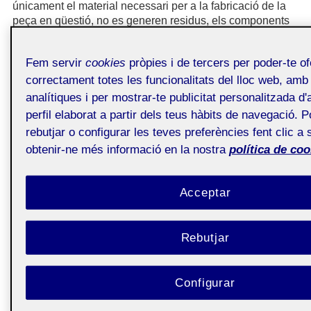
únicament el material necessari per a la fabricació de la
peça en qüestió, no es generen residus, els components
tenen un cost menor i es produeix de manera més
sostenible.
Fem servir
cookies
pròpies i de tercers per poder-te of
Com treballa exactament la fabricació additiva? Pot
correctament totes les funcionalitats del lloc web, amb f
desglossar-se en cinc processos bàsics:
analítiques i per mostrar-te publicitat personalitzada 
El primer pas és crear un model 3D de l'objecte que es
perfil elaborat a partir dels teus hàbits de navegació. P
desitja imprimir. Aquest model es du a terme mitjançant
rebutjar o configurar les teves preferències fent clic a 
un programari de disseny (CAD) o mitjançant tècniques
obtenir-ne més informació en la nostra
política de coo
d'enginyeria inversa, amb un escaneig de l'objecte.
El fitxer CAD es converteix en un format que defineixi la
geometria d'objectes 3D (generalment un format
Acceptar
Standard Triangle Language). L'arxiu es divideix
digitalment en capes.
Rebutjar
La tercera etapa requereix la transferència de l'arxiu
STL i la configuració de la màquina. Per imprimir de
manera econòmica, es a dir, per maximitzar l'estalvi de
costos i reduir el desaprofitament de material, ha de
Configurar
verificar-se que la grandària de l’objecte i el seu
posicionament en la plataforma de construcció siguin