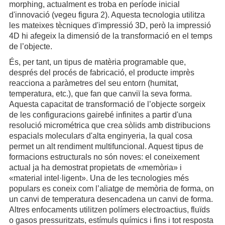
morphing, actualment es troba en període inicial
d'innovació (vegeu figura 2). Aquesta tecnologia utilitza
les mateixes tècniques d'impressió 3D, però la impressió
4D hi afegeix la dimensió de la transformació en el temps
de l’objecte.
És, per tant, un tipus de matèria programable que,
després del procés de fabricació, el producte imprès
reacciona a paràmetres del seu entorn (humitat,
temperatura, etc.), que fan que canviï la seva forma.
Aquesta capacitat de transformació de l’objecte sorgeix
de les configuracions gairebé infinites a partir d'una
resolució micrométrica que crea sòlids amb distribucions
espacials moleculars d'alta enginyeria, la qual cosa
permet un alt rendiment multifuncional. Aquest tipus de
formacions estructurals no són noves: el coneixement
actual ja ha demostrat propietats de «memòria» i
«material intel·ligent». Una de les tecnologies més
populars es coneix com l’aliatge de memòria de forma, on
un canvi de temperatura desencadena un canvi de forma.
Altres enfocaments utilitzen polímers electroactius, fluïds
o gasos pressuritzats, estímuls químics i fins i tot resposta