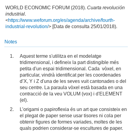
WORLD ECONOMIC FORUM (2018).
Cuarta revolución
industrial
.
<
https://www.weforum.org/es/agenda/archive/fourth-
industrial-revolution/
> [Data de consulta 25/01/2018).
Notes
Aquest terme s'utilitza en el modelatge
tridimensional, i defineix la part distingible més
petita d'un espai tridimensional. Cada vòxel, en
particular, vindrà identificat per les coordenades
d’X, Y i Z d'una de les seves vuit cantonades o del
seu centre. La paraula vòxel està basada en una
contracció de la veu VOLUM (vox) i d'ELEMENT
(el).
L’origami o papiroflexia és un art que consisteix en
el plegat de paper sense usar tisores ni cola per
obtenir figures de formes variades, moltes de les
quals podrien considerar-se escultures de paper.