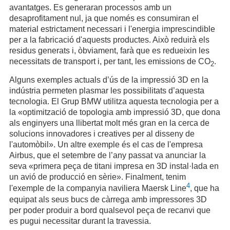
avantatges. Es generaran processos amb un
desaprofitament nul, ja que només es consumiran el
material estrictament necessari i l'energia imprescindible
per a la fabricació d'aquests productes. Això reduirà els
residus generats i, òbviament, farà que es redueixin les
necessitats de transport i, per tant, les emissions de CO
.
2
Alguns exemples actuals d’ús de la impressió 3D en la
indústria permeten plasmar les possibilitats d’aquesta
tecnologia. El Grup BMW utilitza aquesta tecnologia per a
la «optimització de topologia amb impressió 3D, que dona
als enginyers una llibertat molt més gran en la cerca de
solucions innovadores i creatives per al disseny de
l'automòbil». Un altre exemple és el cas de l'empresa
Airbus, que el setembre de l’any passat va anunciar la
seva «primera peça de titani impresa en 3D instal·lada en
un avió de producció en sèrie». Finalment, tenim
4
l'exemple de la companyia naviliera Maersk Line
, que ha
equipat als seus bucs de càrrega amb impressores 3D
per poder produir a bord qualsevol peça de recanvi que
es pugui necessitar durant la travessia.