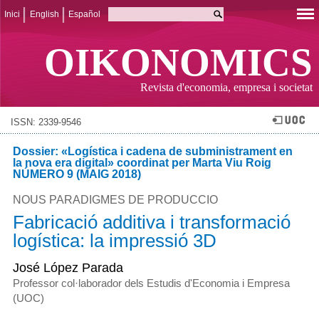
Inici
English
Español
OIKONOMICS
Revista d'economia, empresa i societat
ISSN: 2339-9546
Dossier: «Logística i cadena de subministrament en
la nova era digital» coordinat per Marta Viu Roig
NÚMERO 9 (MAIG 2018)
NOUS PARADIGMES DE PRODUCCIO
Fabricació additiva i transformació
logística: la impressió 3D
José López Parada
Professor col·laborador dels Estudis d'Economia i Empresa
(UOC)