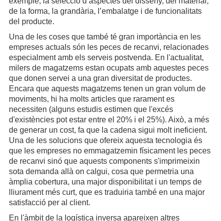
exemple, la selecció d’aspectes del disseny, del material,
de la forma, la grandària, l’embalatge i de funcionalitats
del producte.
Una de les coses que també té gran importància en les
empreses actuals són les peces de recanvi, relacionades
especialment amb els serveis postvenda. En l'actualitat,
milers de magatzems estan ocupats amb aquestes peces
que donen servei a una gran diversitat de productes.
Encara que aquests magatzems tenen un gran volum de
moviments, hi ha molts articles que rarament es
necessiten (alguns estudis estimen que l'excés
d'existències pot estar entre el 20% i el 25%). Això, a més
de generar un cost, fa que la cadena sigui molt ineficient.
Una de les solucions que ofereix aquesta tecnologia és
que les empreses no emmagatzemin físicament les peces
de recanvi sinó que aquests components s'imprimeixin
sota demanda allà on calgui, cosa que permetria una
àmplia cobertura, una major disponibilitat i un temps de
lliurament més curt, que es traduiria també en una major
satisfacció per al client.
En l'àmbit de la logística inversa apareixen altres