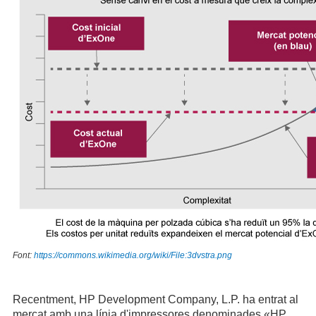
Font:
https://commons.wikimedia.org/wiki/File:3dvstra.png
Recentment, HP Development Company, L.P. ha entrat al
mercat amb una línia d'impressores denominades «HP