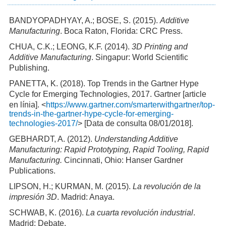
BANDYOPADHYAY, A.; BOSE, S. (2015).
Additive
Manufacturing
. Boca Raton, Florida: CRC Press.
CHUA, C.K.; LEONG, K.F. (2014).
3D Printing and
Additive Manufacturing
. Singapur: World Scientific
Publishing.
PANETTA, K. (2018). Top Trends in the Gartner Hype
Cycle for Emerging Technologies, 2017. Gartner [article
en línia]. <
https://www.gartner.com/smarterwithgartner/top-
trends-in-the-gartner-hype-cycle-for-emerging-
technologies-2017/
> [Data de consulta 08/01/2018].
GEBHARDT, A. (2012).
Understanding Additive
Manufacturing: Rapid Prototyping, Rapid Tooling, Rapid
Manufacturing.
Cincinnati, Ohio: Hanser Gardner
Publications.
LIPSON, H.; KURMAN, M. (2015).
La revolución de la
impresión 3D
. Madrid: Anaya.
SCHWAB, K. (2016).
La cuarta revolución industrial
.
Madrid: Debate.