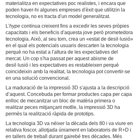
materialitza en expectatives poc realistes, i encara que
poden haver-hi algunes empreses d'èxit que utilitzin la
tecnologia, no es tracta d'un model generalitzat.
L'
hype
continua creixent fins a excedir les seves pròpies
capacitats i els beneficis d'aquesta jove però prometedora
tecnologia. Això, al seu torn, crea un «estat de desil·lusió»
en el qual els potencials usuaris descarten la tecnologia
perquè no ha estat a l'altura de les expectatives del
mercat. Un cop s'ha passat per aquest abisme de
desil·lusió i les expectatives es restableixen perquè
coincideixin amb la realitat, la tecnologia pot convertir-se
en una solució convencional.
La maduració de la impressió 3D s'ajusta a la descripció
d’aquest. Concebuda per formar productes capa per capa
enlloc de mecanitzar un bloc de matèria primera o
realitzar peces mitjançant motlle, la impressió 3D ha
permès la realització ràpida de prototips.
La tecnologia 3D va néixer la dècada dels 80 i va viure en
relativa foscor, allotjada úniament en laboratoris de R+D i
en tallers de treball durant gairebé tres dècades. Més