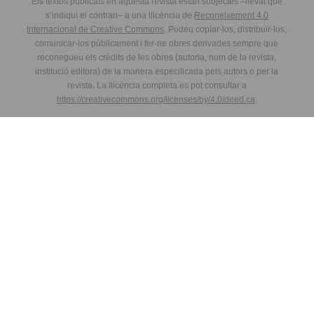
Els textos publicats en aquesta revista estan subjectes –llevat que
s’indiqui el contrari– a una llicència de
Reconeixement 4.0
Internacional de Creative Commons
. Podeu copiar-los, distribuir-los,
comunicar-los públicament i fer-ne obres derivades sempre que
reconegueu els crèdits de les obres (autoria, nom de la revista,
institució editora) de la manera especificada pels autors o per la
revista. La llicència completa es pot consultar a
https://creativecommons.org/licenses/by/4.0/deed.ca
.