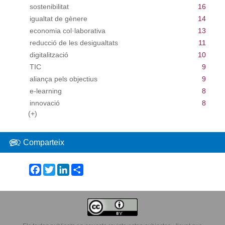
sostenibilitat
16
igualtat de gènere
14
economia col·laborativa
13
reducció de les desigualtats
11
digitalització
10
TIC
9
aliança pels objectius
9
e-learning
8
innovació
8
(+)
Comparteix
Facebook
Twitter
LinkedIn
Share