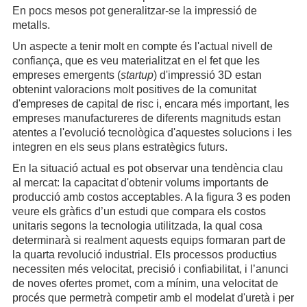
En pocs mesos pot generalitzar-se la impressió de
metalls.
Un aspecte a tenir molt en compte és l'actual nivell de
confiança, que es veu materialitzat en el fet que les
empreses emergents (
startup
) d'impressió 3D estan
obtenint valoracions molt positives de la comunitat
d'empreses de capital de risc i, encara més important, les
empreses manufactureres de diferents magnituds estan
atentes a l'evolució tecnològica d'aquestes solucions i les
integren en els seus plans estratègics futurs.
En la situació actual es pot observar una tendència clau
al mercat: la capacitat d'obtenir volums importants de
producció amb costos acceptables. A la figura 3 es poden
veure els gràfics d’un estudi que compara els costos
unitaris segons la tecnologia utilitzada, la qual cosa
determinarà si realment aquests equips formaran part de
la quarta revolució industrial. Els processos productius
necessiten més velocitat, precisió i confiabilitat, i l’anunci
de noves ofertes promet, com a mínim, una velocitat de
procés que permetrà competir amb el modelat d'uretà i per