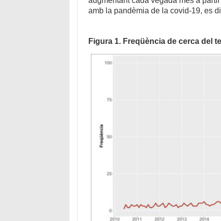
augmentant cada vegada més a partir d
amb la pandèmia de la covid-19, es d
Figura 1. Freqüència de cerca del t