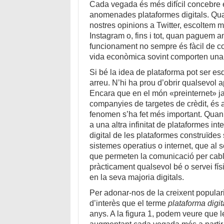
Cada vegada és més difícil concebre e
anomenades plataformes digitals. Qu
nostres opinions a Twitter, escoltem m
Instagram o, fins i tot, quan paguem a
funcionament no sempre és fàcil de co
vida econòmica sovint comporten una 
Si bé la idea de plataforma pot ser esq
arreu. N’hi ha prou d’obrir qualsevol a
Encara que en el món «preinternet» ja
companyies de targetes de crèdit, és a 
fenomen s’ha fet més important. Quan 
a una altra infinitat de plataformes in
digital de les plataformes construïdes 
sistemes operatius o internet, que al 
que permeten la comunicació per cables 
pràcticament qualsevol bé o servei fí
en la seva majoria digitals.
Per adonar-nos de la creixent populari
d’interès que el terme
plataforma digit
anys. A la figura 1, podem veure que 