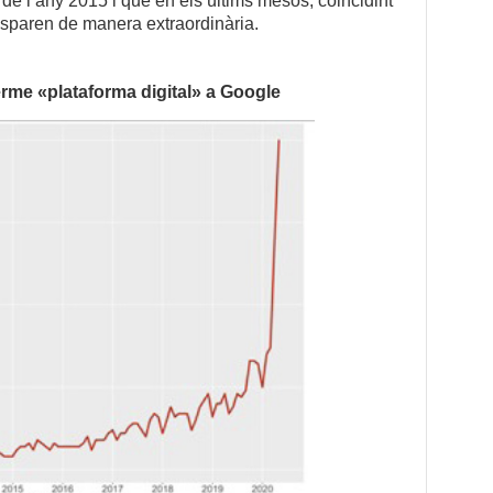
e l’any 2015 i que en els últims mesos, coincidint
isparen de manera extraordinària.
erme «plataforma digital» a Google