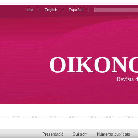
Inici
English
Español
OIKON
Revista d
Presentació
Qui som
Números publicats