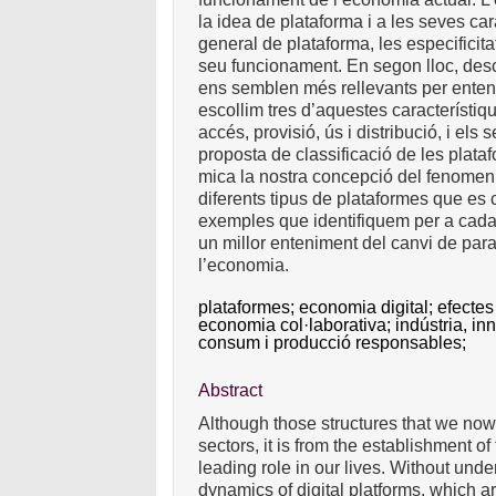
la idea de plataforma i a les seves ca
general de plataforma, les especificitat
seu funcionament. En segon lloc, desc
ens semblen més rellevants per entend
escollim tres d’aquestes característiqu
accés, provisió, ús i distribució, i e
proposta de classificació de les plat
mica la nostra concepció del fenomen.
diferents tipus de plataformes que e
exemples que identifiquem per a cadas
un millor enteniment del canvi de par
l’economia.
plataformes;
economia digital;
efectes
economia col·laborativa;
indústria, in
consum i producció responsables;
Abstract
Although those structures that we no
sectors, it is from the establishment o
leading role in our lives. Without un
dynamics of digital platforms, which a