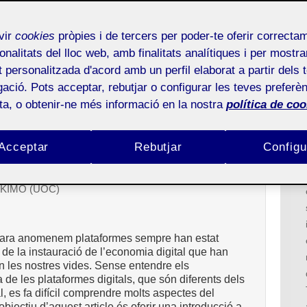
iva (I): Economies de plataforma i negocis
vir
cookies
pròpies i de tercers per poder-te oferir correcta
Torrent-Sellens
onalitats del lloc web, amb finalitats analítiques i per mostra
at personalitzada d'acord amb un perfil elaborat a partir dels 
IÓ
ació. Pots acceptar, rebutjar o configurar les teves preferèn
onaments i una proposta de
ota, o obtenir-ne més informació en la nostra
política de coo
Acceptar
Rebutjar
Configu
mia i Empresa (UOC)
ca KIMO (UOC)
 ara anomenem plataformes sempre han estat
r de la instauració de l’economia digital que han
en les nostres vides. Sense entendre els
e les plataformes digitals, que són diferents dels
, es fa difícil comprendre molts aspectes del
bjectiu d’aquest article és oferir una introducció a