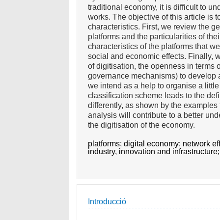
traditional economy, it is difficult t
works. The objective of this article is t
characteristics. First, we review the ge
platforms and the particularities of th
characteristics of the platforms that w
social and economic effects. Finally, 
of digitisation, the openness in terms 
governance mechanisms) to develop a pr
we intend as a help to organise a litt
classification scheme leads to the defi
differently, as shown by the examples 
analysis will contribute to a better un
the digitisation of the economy.
platforms;
digital economy;
network ef
industry, innovation and infrastructure
Introducció