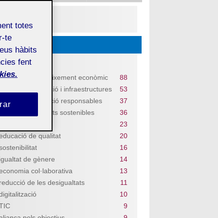
PDF
ment totes
r-te
Descobriu...
teus hàbits
cies fent
Temes
kies.
treball digne i creixement econòmic
88
indústria, innovació i infraestructures
53
consum i producció responsables
37
rar
ciutats i comunitats sostenibles
36
salut i benestar
23
educació de qualitat
20
sostenibilitat
16
igualtat de gènere
14
economia col·laborativa
13
reducció de les desigualtats
11
digitalització
10
TIC
9
aliança pels objectius
9