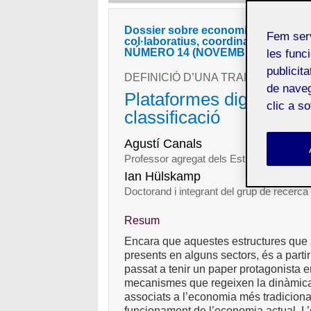
Dossier sobre economia col·laborat
Fem ser
col·laboratius, coordinat per Joan 
NÚMERO 14 (NOVEMBRE 2020)
les funci
publicit
DEFINICIÓ D’UNA TRANSFORMAC
de naveg
Plataformes digitals: f
clic a s
classificació
Agustí Canals
Professor agregat dels Estudis d’Econo
Ian Hülskamp
Doctorand i integrant del grup de recer
Resum
Encara que aquestes estructures que
presents en alguns sectors, és a parti
passat a tenir un paper protagonista 
mecanismes que regeixen la dinàmica d
associats a l’economia més tradicional
funcionament de l’economia actual. L’o