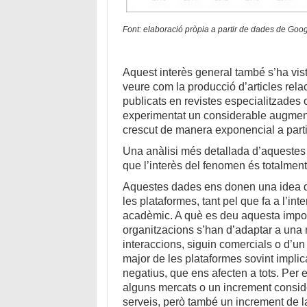
Font: elaboració pròpia a partir de dades de Goo
Aquest interès general també s’ha vist
veure com la producció d’articles rela
publicats en revistes especialitzades
experimentat un considerable augment
crescut de manera exponencial a parti
Una anàlisi més detallada d’aqueste
que l’interès del fenomen és totalment 
Aquestes dades ens donen una idea de
les plataformes, tant pel que fa a l’i
acadèmic. A què es deu aquesta impor
organitzacions s’han d’adaptar a una 
interaccions, siguin comercials o d’un
major de les plataformes sovint implic
negatius, que ens afecten a tots. Per
alguns mercats o un increment conside
serveis, però també un increment de la