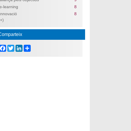
e-learning
8
innovació
8
(+)
Comparteix
Facebook
Twitter
LinkedIn
Share