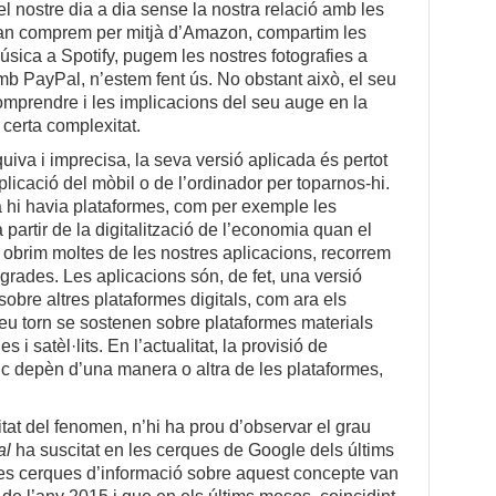
l nostre dia a dia sense la nostra relació amb les
an comprem per mitjà d’Amazon, compartim les
úsica a Spotify, pugem les nostres fotografies a
mb PayPal, n’estem fent ús. No obstant això, el seu
mprendre i les implicacions del seu auge en la
certa complexitat.
uiva i imprecisa, la seva versió aplicada és pertot
plicació del mòbil o de l’ordinador per toparnos-hi.
 hi havia plataformes, com per exemple les
partir de la digitalització de l’economia quan el
obrim moltes de les nostres aplicacions, recorrem
tegrades. Les aplicacions són, de fet, una versió
sobre altres plataformes digitals, com ara els
seu torn se sostenen sobre plataformes materials
i satèl·lits. En l’actualitat, la provisió de
sic depèn d’una manera o altra de les plataformes,
tat del fenomen, n’hi ha prou d’observar el grau
al
ha suscitat en les cerques de Google dels últims
les cerques d’informació sobre aquest concepte van