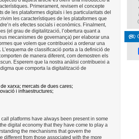
racterístiques. Primerament, revisem el concepte
s de les plataformes digitals i les particularitats del
rivim les característiques de les plataformes que
re’n els efectes socials i econòmics. Finalment,
es (el grau de digitalització, l’obertura quant a
ls seus mecanismes de governança) per elaborar una
aformes que volem que contribueixi a ordenar una
 L’esquema de classificació porta a la definició de
s comporten de manera diferent, com demostren els
cun. Esperem que la nostra anàlisi contribueixi a
adigma que comporta la digitalització de
 de xarxa;
mercats de dues cares;
novació i infraestructures;
w call platforms have always been present in some
f the digital economy that they have come to play a
derstanding the mechanisms that govern the
re different from those associated with the more