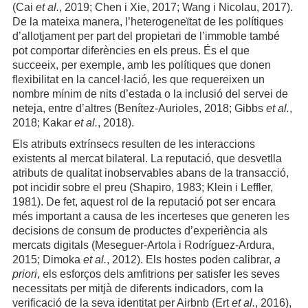
(Cai
et al.
, 2019; Chen i Xie, 2017; Wang i Nicolau, 2017).
De la mateixa manera, l’heterogeneïtat de les polítiques
d’allotjament per part del propietari de l’immoble també
pot comportar diferències en els preus. És el que
succeeix, per exemple, amb les polítiques que donen
flexibilitat en la cancel·lació, les que requereixen un
nombre mínim de nits d’estada o la inclusió del servei de
neteja, entre d’altres (Benítez-Aurioles, 2018; Gibbs
et al.
,
2018; Kakar
et al.
, 2018).
Els atributs extrínsecs resulten de les interaccions
existents al mercat bilateral. La reputació, que desvetlla
atributs de qualitat inobservables abans de la transacció,
pot incidir sobre el preu (Shapiro, 1983; Klein i Leffler,
1981). De fet, aquest rol de la reputació pot ser encara
més important a causa de les incerteses que generen les
decisions de consum de productes d’experiència als
mercats digitals (Meseguer-Artola i Rodríguez-Ardura,
2015; Dimoka
et al.
, 2012). Els hostes poden calibrar,
a
priori
, els esforços dels amfitrions per satisfer les seves
necessitats per mitjà de diferents indicadors, com la
verificació de la seva identitat per Airbnb (Ert
et al.
, 2016),