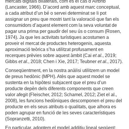
mercats digitals bilaterals, com és el cas d’Airbnb
(Lancaster, 1966). D’acord amb aquest marc conceptual,
a cada atribut d’un bé o servei determinat se li pot
assignar un preu que mostri tant la valoració que fan els
consumidors d’aquest element com la seva voluntat de
pagar una prima per gaudir del seu ús o consum (Rosen,
1974). Ja que les activitats turístiques acostumen a
proveir el mercat de productes heterogenis, aquesta
aproximació teòrica s’ha utilitzat profusament en
recerques prèvies sobre aquest àmbit (Cai
et al.
, 2019;
Gibbs
et al.
, 2018; Chen i Xie, 2017; Teubner
et al.
, 2017).
Conseqüentment, en la nostra anàlisi utilitzem un model
de preus hedònic (MPH). Atès que aquest model se
sustenta en la hipòtesi subjacent que el preu d’un
producte depèn dels diferents components que creen
valor afegit (Fleischer, 2012; Schamel, 2012; Ziet el al.,
2008), les funcions hedòniques descomponen el preu del
producte en els seus atributs o qualitats, que alhora es
poden agrupar en funció de les seves característiques
(Sopranzetti, 2010).
En particular, adoptem el model additiu lineal següent: