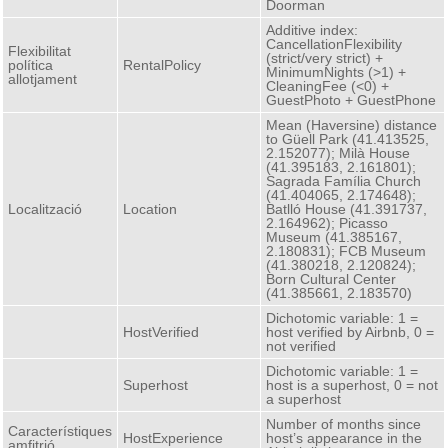
Doorman
Additive index:
CancellationFlexibility
Flexibilitat
(strict/very strict) +
política
RentalPolicy
MinimumNights (>1) +
allotjament
CleaningFee (<0) +
GuestPhoto + GuestPhone
Mean (Haversine) distance
to Güell Park (41.413525,
2.152077); Milà House
(41.395183, 2.161801);
Sagrada Família Church
(41.404065, 2.174648);
Localització
Location
Batlló House (41.391737,
2.164962); Picasso
Museum (41.385167,
2.180831); FCB Museum
(41.380218, 2.120824);
Born Cultural Center
(41.385661, 2.183570)
Dichotomic variable: 1 =
HostVerified
host verified by Airbnb, 0 =
not verified
Dichotomic variable: 1 =
Superhost
host is a superhost, 0 = not
a superhost
Number of months since
Característiques
HostExperience
host’s appearance in the
amfitrió