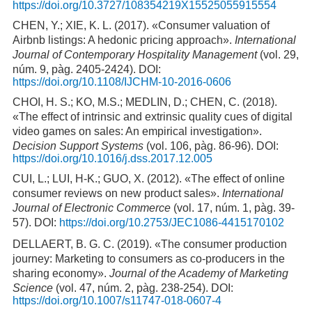
https://doi.org/10.3727/108354219X15525055915554
CHEN, Y.; XIE, K. L. (2017). «Consumer valuation of
Airbnb listings: A hedonic pricing approach».
International
Journal of Contemporary Hospitality Management
(vol. 29,
núm. 9, pàg. 2405-2424). DOI:
https://doi.org/10.1108/IJCHM-10-2016-0606
CHOI, H. S.; KO, M.S.; MEDLIN, D.; CHEN, C. (2018).
«The effect of intrinsic and extrinsic quality cues of digital
video games on sales: An empirical investigation».
Decision Support Systems
(vol. 106, pàg. 86-96). DOI:
https://doi.org/10.1016/j.dss.2017.12.005
CUI, L.; LUI, H-K.; GUO, X. (2012). «The effect of online
consumer reviews on new product sales».
International
Journal of Electronic Commerce
(vol. 17, núm. 1, pàg. 39-
57). DOI:
https://doi.org/10.2753/JEC1086-4415170102
DELLAERT, B. G. C. (2019). «The consumer production
journey: Marketing to consumers as co-producers in the
sharing economy».
Journal of the Academy of Marketing
Science
(vol. 47, núm. 2, pàg. 238-254). DOI:
https://doi.org/10.1007/s11747-018-0607-4