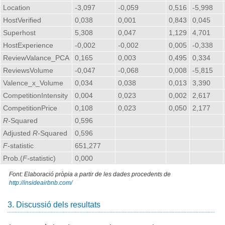
Location
-3,097
-0,059
0,516
-5,998
HostVerified
0,038
0,001
0,843
0,045
Superhost
5,308
0,047
1,129
4,701
HostExperience
-0,002
-0,002
0,005
-0,338
ReviewValance_PCA
0,165
0,003
0,495
0,334
ReviewsVolume
-0,047
-0,068
0,008
-5,815
Valence_x_Volume
0,034
0,038
0,013
3,390
CompetitionIntensity
0,004
0,023
0,002
2,617
CompetitionPrice
0,108
0,023
0,050
2,177
R-
Squared
0,596
Adjusted
R-
Squared
0,596
F-
statistic
651,277
Prob.(
F-
statistic)
0,000
Font: Elaboració pròpia a partir de les dades procedents de
http://insideairbnb.com/
3. Discussió dels resultats