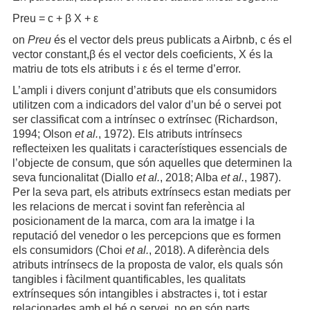
Preu = c + β X + ε
on
Preu
és el vector dels preus publicats a Airbnb, c és el
vector constant,β és el vector dels coeficients, X és la
matriu de tots els atributs i ε és el terme d’error.
L’ampli i divers conjunt d’atributs que els consumidors
utilitzen com a indicadors del valor d’un bé o servei pot
ser classificat com a intrínsec o extrínsec (Richardson,
1994; Olson
et al.
, 1972). Els atributs intrínsecs
reflecteixen les qualitats i característiques essencials de
l’objecte de consum, que són aquelles que determinen la
seva funcionalitat (Diallo
et al.
, 2018; Alba
et al.
, 1987).
Per la seva part, els atributs extrínsecs estan mediats per
les relacions de mercat i sovint fan referència al
posicionament de la marca, com ara la imatge i la
reputació del venedor o les percepcions que es formen
els consumidors (Choi
et al.
, 2018). A diferència dels
atributs intrínsecs de la proposta de valor, els quals són
tangibles i fàcilment quantificables, les qualitats
extrínseques són intangibles i abstractes i, tot i estar
relacionades amb el bé o servei, no en són parts