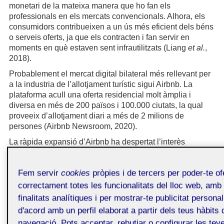
monetari de la mateixa manera que ho fan els
professionals en els mercats convencionals. Alhora, els
consumidors contribueixen a un ús més eficient dels béns
o serveis oferts, ja que els contracten i fan servir en
moments en què estaven sent infrautilitzats (Liang
et al.
,
2018).
Probablement el mercat digital bilateral més rellevant per
a la industria de l’allotjament turístic sigui Airbnb. La
plataforma acull una oferta residencial molt àmplia i
diversa en més de 200 països i 100.000 ciutats, la qual
proveeix d’allotjament diari a més de 2 milions de
persones (Airbnb Newsroom, 2020).
La ràpida expansió d’Airbnb ha despertat l’interès
d’empreses i intermediaris professionals, que utilitzen la
plataforma per ampliar les seves oportunitats de negoci i
Fem servir
cookies
pròpies i de tercers per poder-te ofe
optimitzar la rendibilitat de la seva cartera immobiliària.
Com a resultat, el mercat digital cada cop més allotja
correctament totes les funcionalitats del lloc web, amb
activitats mercantils que no s’ajusten necessàriament al
finalitats analítiques i per mostrar-te publicitat persona
model de consum col·laboratiu (Ke, 2017).
d'acord amb un perfil elaborat a partir dels teus hàbits 
A diferència de la industria hotelera tradicional, Airbnb ni
navegació. Pots acceptar, rebutjar o configurar les tev