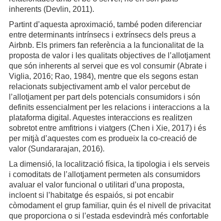
inherents (Devlin, 2011).
Partint d’aquesta aproximació, també poden diferenciar
entre determinants intrínsecs i extrínsecs dels preus a
Airbnb. Els primers fan referència a la funcionalitat de la
proposta de valor i les qualitats objectives de l’allotjament
que són inherents al servei que es vol consumir (Abrate i
Viglia, 2016; Rao, 1984), mentre que els segons estan
relacionats subjectivament amb el valor percebut de
l’allotjament per part dels potencials consumidors i són
definits essencialment per les relacions i interaccions a la
plataforma digital. Aquestes interaccions es realitzen
sobretot entre amfitrions i viatgers (Chen i Xie, 2017) i és
per mitjà d’aquestes com es produeix la co-creació de
valor (Sundararajan, 2016).
La dimensió, la localització física, la tipologia i els serveis
i comoditats de l’allotjament permeten als consumidors
avaluar el valor funcional o utilitari d’una proposta,
incloent si l’habitatge és espaiós, si pot encabir
còmodament el grup familiar, quin és el nivell de privacitat
que proporciona o si l’estada esdevindrà més confortable