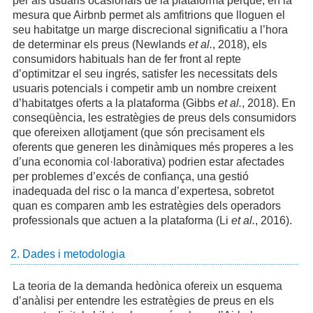
per als usuaris ocasionals de la plataforma perquè, en la
mesura que Airbnb permet als amfitrions que lloguen el
seu habitatge un marge discrecional significatiu a l’hora
de determinar els preus (Newlands
et al.
, 2018), els
consumidors habituals han de fer front al repte
d’optimitzar el seu ingrés, satisfer les necessitats dels
usuaris potencials i competir amb un nombre creixent
d’habitatges oferts a la plataforma (Gibbs
et al.
, 2018). En
conseqüència, les estratègies de preus dels consumidors
que ofereixen allotjament (que són precisament els
oferents que generen les dinàmiques més properes a les
d’una economia col·laborativa) podrien estar afectades
per problemes d’excés de confiança, una gestió
inadequada del risc o la manca d’expertesa, sobretot
quan es comparen amb les estratègies dels operadors
professionals que actuen a la plataforma (Li
et al.
, 2016).
2. Dades i metodologia
La teoria de la demanda hedònica ofereix un esquema
d’anàlisi per entendre les estratègies de preus en els