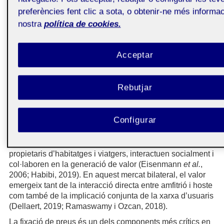
disposa d’allotjaments de propietat ni tampoc en gestiona.
preferències fent clic a sota, o obtenir-ne més informac
Només permet als seus consumidors compartir els seus
nostra
política de cookies.
habitatges amb turistes, proporcionant un servei més
informal i econòmic que el d’un hotel (Kavadias
et al.
,
2016). En contraposició amb els processos de consum
Acceptar
tradicionals, en què un producte és generalment utilitzat
per un únic consumidor, els allotjaments a Airbnb poden
ser consumits per molts viatgers per una estada curta.
Rebutjar
D’aquesta manera, es mobilitzen recursos ociosos per
adaptar-se millor a les necessitats dels consumidors
(Henten i Windekilde, 2016). Alhora, mitjançant l’accés a
Configurar
un allotjament privat, els turistes tenen més oportunitats
de relacionar-se amb els residents locals i gaudir d’una
experiència única i més autèntica. Totes dues parts,
propietaris d’habitatges i viatgers, interactuen socialment i
col·laboren en la generació de valor (Eisenmann
et al.
,
2006; Habibi, 2019). En aquest mercat bilateral, el valor
emergeix tant de la interacció directa entre amfitrió i hoste
com també de la implicació conjunta de la xarxa d’usuaris
(Dellaert, 2019; Ramaswamy i Ozcan, 2018).
La fixació de preus és un dels components més crítics en