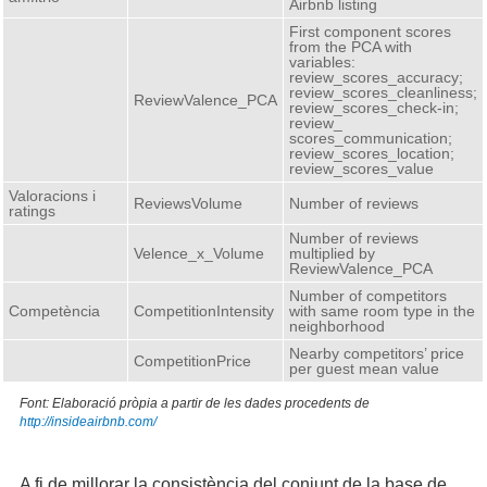
Airbnb listing
First component scores
from the PCA with
variables:
review_scores_accuracy;
review_scores_cleanliness;
ReviewValence_PCA
review_scores_check-in;
review_
scores_communication;
review_scores_location;
review_scores_value
Valoracions i
ReviewsVolume
Number of reviews
ratings
Number of reviews
Velence_x_Volume
multiplied by
ReviewValence_PCA
Number of competitors
Competència
CompetitionIntensity
with same room type in the
neighborhood
Nearby competitors’ price
CompetitionPrice
per guest mean value
Font: Elaboració pròpia a partir de les dades procedents de
http://insideairbnb.com/
A fi de millorar la consistència del conjunt de la base de