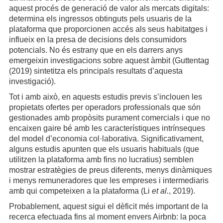
aquest procés de generació de valor als mercats digitals:
determina els ingressos obtinguts pels usuaris de la
plataforma que proporcionen accés als seus habitatges i
influeix en la presa de decisions dels consumidors
potencials. No és estrany que en els darrers anys
emergeixin investigacions sobre aquest àmbit (Guttentag
(2019) sintetitza els principals resultats d’aquesta
investigació).
Tot i amb això, en aquests estudis previs s’inclouen les
propietats ofertes per operadors professionals que són
gestionades amb propòsits purament comercials i que no
encaixen gaire bé amb les característiques intrínseques
del model d’economia col·laborativa. Significativament,
alguns estudis apunten que els usuaris habituals (que
utilitzen la plataforma amb fins no lucratius) semblen
mostrar estratègies de preus diferents, menys dinàmiques
i menys remuneradores que les empreses i intermediaris
amb qui competeixen a la plataforma (Li
et al.
, 2019).
Probablement, aquest sigui el dèficit més important de la
recerca efectuada fins al moment envers Airbnb: la poca