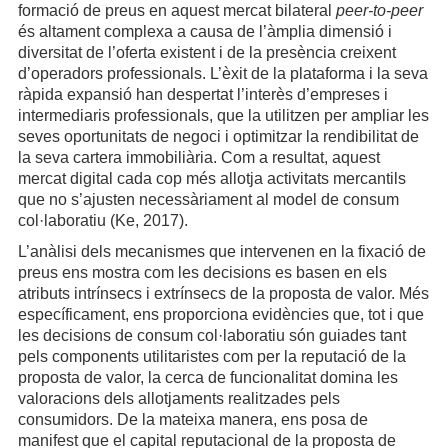
formació de preus en aquest mercat bilateral
peer-to-peer
és altament complexa a causa de l’àmplia dimensió i
diversitat de l’oferta existent i de la presència creixent
d’operadors professionals. L’èxit de la plataforma i la seva
ràpida expansió han despertat l’interès d’empreses i
intermediaris professionals, que la utilitzen per ampliar les
seves oportunitats de negoci i optimitzar la rendibilitat de
la seva cartera immobiliària. Com a resultat, aquest
mercat digital cada cop més allotja activitats mercantils
que no s’ajusten necessàriament al model de consum
col·laboratiu (Ke, 2017).
L’anàlisi dels mecanismes que intervenen en la fixació de
preus ens mostra com les decisions es basen en els
atributs intrínsecs i extrínsecs de la proposta de valor. Més
específicament, ens proporciona evidències que, tot i que
les decisions de consum col·laboratiu són guiades tant
pels components utilitaristes com per la reputació de la
proposta de valor, la cerca de funcionalitat domina les
valoracions dels allotjaments realitzades pels
consumidors. De la mateixa manera, ens posa de
manifest que el capital reputacional de la proposta de