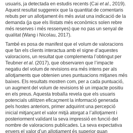
usuaris, ja detectada en estudis recents (Cai
et al.
, 2019).
Aquest resultat suggereix que la quantitat de comentaris
rebuts per un allotjament és més aviat una indicació de la
demanda (ja que els llistats més econòmics solen rebre
més reserves i més ressenyes) que no pas un senyal de
qualitat (Wang i Nicolau, 2017).
També es posa de manifest que el volum de valoracions
que fan els clients interactua amb el signe d’aquestes
valoracions, un resultat que complementa l’obtingut per
Teubner
et al.
(2017), que observaren que l’impacte
negatiu del volum de revisions era més intens per als
allotjaments que obtenien unes puntuacions mitjanes més
baixes. Els resultats mostren com, per a cada puntuació,
un augment del volum de revisions té un impacte positiu
en els preus. Aquesta troballa revela que els usuaris
potencials utilitzen eficaçment la informació generada
pels hostes anteriors, primer adquirint una percepció
inicial mitjançant el valor mitjà atorgat a l’allotjament i
posteriorment validant la seva impressió en funció del
nombre de valoracions publicades. La seva expectativa
envers el valor d’un allotjament és superior quan