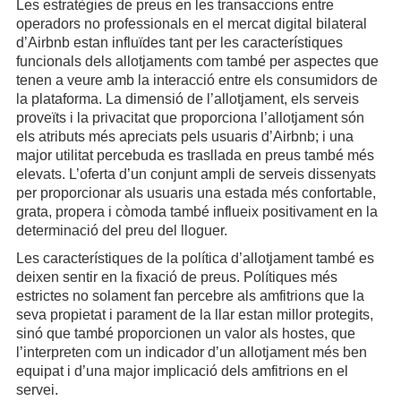
Les estratègies de preus en les transaccions entre
operadors no professionals en el mercat digital bilateral
d’Airbnb estan influïdes tant per les característiques
funcionals dels allotjaments com també per aspectes que
tenen a veure amb la interacció entre els consumidors de
la plataforma. La dimensió de l’allotjament, els serveis
proveïts i la privacitat que proporciona l’allotjament són
els atributs més apreciats pels usuaris d’Airbnb; i una
major utilitat percebuda es trasllada en preus també més
elevats. L’oferta d’un conjunt ampli de serveis dissenyats
per proporcionar als usuaris una estada més confortable,
grata, propera i còmoda també influeix positivament en la
determinació del preu del lloguer.
Les característiques de la política d’allotjament també es
deixen sentir en la fixació de preus. Polítiques més
estrictes no solament fan percebre als amfitrions que la
seva propietat i parament de la llar estan millor protegits,
sinó que també proporcionen un valor als hostes, que
l’interpreten com un indicador d’un allotjament més ben
equipat i d’una major implicació dels amfitrions en el
servei.