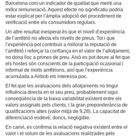
Barcelona com un indicador de qualitat que meriti una
millor remuneració. Aquest efecte no significatiu podria
estar explicat per l’àmplia adopció del procediment de
verificació entre els consumidors regulars.
Un altre resultat inesperat és que el nivell d’experiència
de l’amfitrió no afecta els nivells de preus. Tot i que
l’experiència pot contribuir a millorar la reputació de
l’amfitrió i reforçar la confiança en el valor de l’allotjament,
no dona lloc a primes de preu. Això es pot deure al fet que
els hostes són conscients de la participació ocasional i
informal de molts amfitrions, així que l’experiència
acumulada a Airbnb els interessa poc.
El fet que les avaluacions dels allotjaments no tingui
influència directa en el seu preu, probablement sigui
conseqüència de la baixa variabilitat existent entre els
valors assignats pels clients, i la gran preponderància de
qualificacions altes (valor mitjà de 9,28). La capacitat de
diferenciació esdevé, doncs, negligible.
En canvi, es confirma la relació negativa existent entre el
valor i el volum de les avaluacions realitzades pels