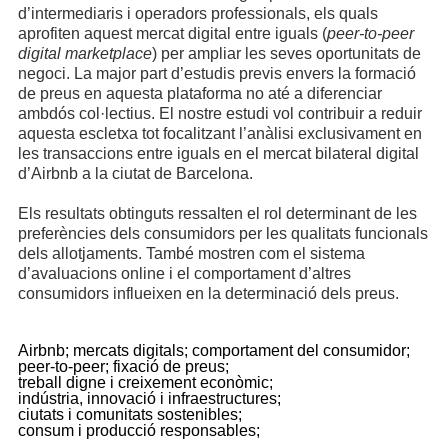
d’intermediaris i operadors professionals, els quals
aprofiten aquest mercat digital entre iguals (
peer-to-peer
digital marketplace
) per ampliar les seves oportunitats de
negoci. La major part d’estudis previs envers la formació
de preus en aquesta plataforma no até a diferenciar
ambdós col·lectius. El nostre estudi vol contribuir a reduir
aquesta escletxa tot focalitzant l’anàlisi exclusivament en
les transaccions entre iguals en el mercat bilateral digital
d’Airbnb a la ciutat de Barcelona.
Els resultats obtinguts ressalten el rol determinant de les
preferències dels consumidors per les qualitats funcionals
dels allotjaments. També mostren com el sistema
d’avaluacions online i el comportament d’altres
consumidors influeixen en la determinació dels preus.
Airbnb;
mercats digitals;
comportament del consumidor;
peer-to-peer;
fixació de preus;
treball digne i creixement econòmic;
indústria, innovació i infraestructures;
ciutats i comunitats sostenibles;
consum i producció responsables;