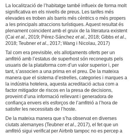
La localització de l’habitatge també influeix de forma molt
significativa en els nivells de preus. Les tarifes més
elevades es troben als barris més cèntrics o més propers
a les principals atraccions turístiques. Aquest resultat és
plenament coincident amb el gruix de la literatura existent
(Cai
et al.
, 2019; Pérez-Sánchez
et al.
, 2018; Gibbs
et al.
,
2018; Teubner
et al.
, 2017; Wang i Nicolau, 2017)
Tal com era previsible, els allotjaments oferts per un
amfitrió amb l’estatus de superhost són reconeguts pels
usuaris de la plataforma com d’un valor superior i, per
tant, s’associen a una prima en el preu. De la mateixa
manera que el sistema d’estrelles, categories i marques a
la indústria hotelera, aquesta acreditació actua com a
factor mitigador de riscos en la presa de decisions,
proveint d’una informació rellevant i generadora de
confiança envers els esforços de l’amfitrió a l’hora de
satisfer les necessitats de l’hoste.
De la mateixa manera que s’ha observat en diverses
ciutats alemanyes (Teubner
et al.
, 2017), el fet que un
amfitrió sigui verificat per Airbnb tampoc no es percep a