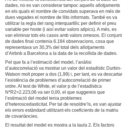
dades, no es van considerar tampoc aquells allotjaments
en els quals el nombre de convidats superava en més de
dues vegades el nombre de llits informats. També es va
utilitzar la regla del rang interquartílic per definir el preu
variable per hoste (i així evitar valors atípics). A més, es
van eliminar tots els casos amb valors omesos. El conjunt
de dades final contenia 6.184 observacions, cosa que
representava un 30,3% del total dels allotjaments
d’Airbnb a Barcelona a la data de la recollida de dades.
Pel que fa a l’estimació del model, l’anàlisi
d’autocorrelació va mostrar un valor del estadístic Durbin-
Watson molt proper a dos (1,99) i, per tant, es va descartar
l’existència de problemes d’autocorrelació de primer
ordre. Al test de White, el valor p de l’estadística
N*R2=2.223,06 va ser 0,00, el que suggereix que
l’estimació del model tenia problemes
d’heteroscedasticitat. Per tal de resoldre’ls, es van ajustar
els errors estàndard utilitzant els coeficients de la matriu
de covariàncies.
El resultat del model es mostra a la taula 2. Els factors