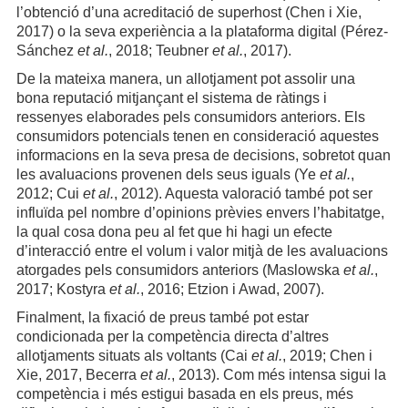
l’obtenció d’una acreditació de superhost (Chen i Xie,
2017) o la seva experiència a la plataforma digital (Pérez-
Sánchez
et al.
, 2018; Teubner
et al.
, 2017).
De la mateixa manera, un allotjament pot assolir una
bona reputació mitjançant el sistema de ràtings i
ressenyes elaborades pels consumidors anteriors. Els
consumidors potencials tenen en consideració aquestes
informacions en la seva presa de decisions, sobretot quan
les avaluacions provenen dels seus iguals (Ye
et al.
,
2012; Cui
et al.
, 2012). Aquesta valoració també pot ser
influïda pel nombre d’opinions prèvies envers l’habitatge,
la qual cosa dona peu al fet que hi hagi un efecte
d’interacció entre el volum i valor mitjà de les avaluacions
atorgades pels consumidors anteriors (Maslowska
et al.
,
2017; Kostyra
et al.
, 2016; Etzion i Awad, 2007).
Finalment, la fixació de preus també pot estar
condicionada per la competència directa d’altres
allotjaments situats als voltants (Cai
et al.
, 2019; Chen i
Xie, 2017, Becerra
et al.
, 2013). Com més intensa sigui la
competència i més estigui basada en els preus, més