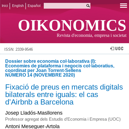
Inici
English
Español
OIKONOMICS
Revista d'economia, empresa i societat
ISSN: 2339-9546
Dossier sobre economia col·laborativa (I):
Economies de plataforma i negocis col·laboratius,
coordinat per Joan Torrent-Sellens
NÚMERO 14 (NOVEMBRE 2020)
Fixació de preus en mercats digitals
bilaterals entre iguals: el cas
d’Airbnb a Barcelona
Josep Lladós-Masllorens
Professor agregat dels Estudis d’Economia i Empresa (UOC)
Antoni Meseguer-Artola