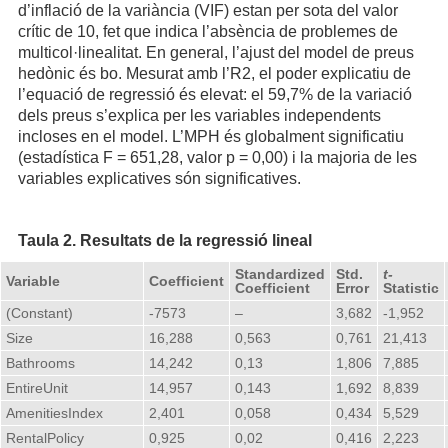
d’inflació de la variància (VIF) estan per sota del valor
crític de 10, fet que indica l’absència de problemes de
multicol·linealitat. En general, l’ajust del model de preus
hedònic és bo. Mesurat amb l’R2, el poder explicatiu de
l’equació de regressió és elevat: el 59,7% de la variació
dels preus s’explica per les variables independents
incloses en el model. L’MPH és globalment significatiu
(estadística F = 651,28, valor p = 0,00) i la majoria de les
variables explicatives són significatives.
Taula 2. Resultats de la regressió lineal
Standardized
Std.
t-
Variable
Coefficient
Coefficient
Error
Statistic
(Constant)
-7573
–
3,682
-1,952
Size
16,288
0,563
0,761
21,413
Bathrooms
14,242
0,13
1,806
7,885
EntireUnit
14,957
0,143
1,692
8,839
AmenitiesIndex
2,401
0,058
0,434
5,529
RentalPolicy
0,925
0,02
0,416
2,223