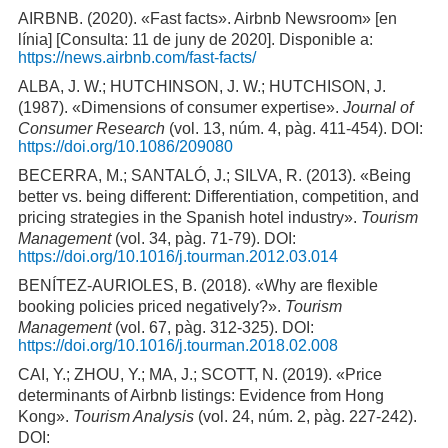
AIRBNB. (2020). «Fast facts». Airbnb Newsroom» [en
línia] [Consulta: 11 de juny de 2020]. Disponible a:
https://news.airbnb.com/fast-facts/
ALBA, J. W.; HUTCHINSON, J. W.; HUTCHISON, J.
(1987). «Dimensions of consumer expertise».
Journal of
Consumer Research
(vol. 13, núm. 4, pàg. 411-454). DOI:
https://doi.org/10.1086/209080
BECERRA, M.; SANTALÓ, J.; SILVA, R. (2013). «Being
better vs. being different: Differentiation, competition, and
pricing strategies in the Spanish hotel industry».
Tourism
Management
(vol. 34, pàg. 71-79). DOI:
https://doi.org/10.1016/j.tourman.2012.03.014
BENÍTEZ-AURIOLES, B. (2018). «Why are flexible
booking policies priced negatively?».
Tourism
Management
(vol. 67, pàg. 312-325). DOI:
https://doi.org/10.1016/j.tourman.2018.02.008
CAI, Y.; ZHOU, Y.; MA, J.; SCOTT, N. (2019). «Price
determinants of Airbnb listings: Evidence from Hong
Kong».
Tourism Analysis
(vol. 24, núm. 2, pàg. 227-242).
DOI: