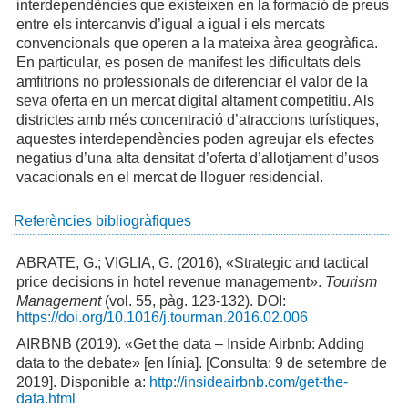
interdependències que existeixen en la formació de preus
entre els intercanvis d’igual a igual i els mercats
convencionals que operen a la mateixa àrea geogràfica.
En particular, es posen de manifest les dificultats dels
amfitrions no professionals de diferenciar el valor de la
seva oferta en un mercat digital altament competitiu. Als
districtes amb més concentració d’atraccions turístiques,
aquestes interdependències poden agreujar els efectes
negatius d’una alta densitat d’oferta d’allotjament d’usos
vacacionals en el mercat de lloguer residencial.
Referències bibliogràfiques
ABRATE, G.; VIGLIA, G. (2016), «Strategic and tactical
price decisions in hotel revenue management».
Tourism
Management
(vol. 55, pàg. 123-132). DOI:
https://doi.org/10.1016/j.tourman.2016.02.006
AIRBNB (2019). «Get the data – Inside Airbnb: Adding
data to the debate» [en línia]. [Consulta: 9 de setembre de
2019]. Disponible a:
http://insideairbnb.com/get-the-
data.html