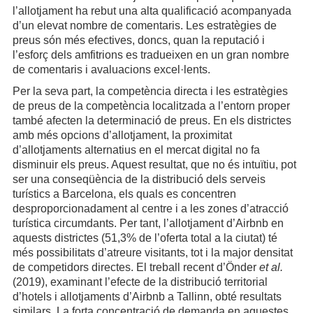
l’allotjament ha rebut una alta qualificació acompanyada
d’un elevat nombre de comentaris. Les estratègies de
preus són més efectives, doncs, quan la reputació i
l’esforç dels amfitrions es tradueixen en un gran nombre
de comentaris i avaluacions excel·lents.
Per la seva part, la competència directa i les estratègies
de preus de la competència localitzada a l’entorn proper
també afecten la determinació de preus. En els districtes
amb més opcions d’allotjament, la proximitat
d’allotjaments alternatius en el mercat digital no fa
disminuir els preus. Aquest resultat, que no és intuïtiu, pot
ser una conseqüència de la distribució dels serveis
turístics a Barcelona, els quals es concentren
desproporcionadament al centre i a les zones d’atracció
turística circumdants. Per tant, l’allotjament d’Airbnb en
aquests districtes (51,3% de l’oferta total a la ciutat) té
més possibilitats d’atreure visitants, tot i la major densitat
de competidors directes. El treball recent d’Önder
et al.
(2019), examinant l’efecte de la distribució territorial
d’hotels i allotjaments d’Airbnb a Tallinn, obté resultats
similars. La forta concentració de demanda en aquestes