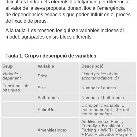
dificultats tindran els oferents d’allotjament per diferenciar
el valor de la seva proposta, donant lloc a l’emergència
de dependències espacials que poden influir en el procés
de fixació de preus.
A la taula 1 es mostren les quinze variables incloses al
model, agrupades en sis blocs diferents.
Taula 1. Grups i descripció de variables
Grup
Variable
Descripció
Variable
Listed preice of the
Price
depenent
accommodation ($)
Funcionalitats
Size
Number of guests
bàsiques
Bathrooms
Number of bathrooms
Dichotomic variable: 1 =
EntireUnit
entire home/apt., 0 = not
entire home/apt.
Additive index: Family
Friendly + Breakfast +
AmenitiesIndex
Parking + Wi-Fi+ CableTV
+ Pool + Elevator + Gym +