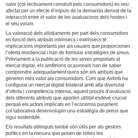
valor (col·lectivament construït pels consumidors) es veu
afectat per un efecte d’impuls de la demanda derivat de la
interacció entre el valor de les avaluacions dels hostes i
el seu volum.
La valoració dels allotjaments per part dels consumidors
en funció dels atributs intrínsecs i extrínsecs té
implicacions importants per als usuaris que proporcionen
l’oferta residencial i han de formular estratègies de preus.
Prèviament a la publicació de les seves propietats al
mercat digital, els amfitrions ocasionals han de saber
comprendre adequadament quins són els atributs que
generen més valor als consumidors. Com que Airbnb ha
configurat un mercat digital bilateral amb alta diversitat
d’oferta i competència intensa, aquest procés d’avaluació
dels diferents atributs que aporten utilitat esdevé crucial
perquè els actors implicats en l’economia purament
col·laborativa desenvolupin una estratègia de preus que
sigui sostenible.
Els resultats obtinguts també són útils per als gestors
polítics en la mesura que posen de relleu les