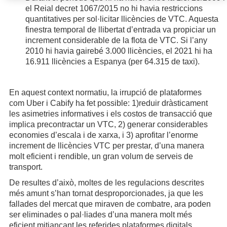
el Reial decret 1067/2015 no hi havia restriccions
quantitatives per sol·licitar llicències de VTC. Aquesta
finestra temporal de llibertat d’entrada va propiciar un
increment considerable de la flota de VTC. Si l’any
2010 hi havia gairebé 3.000 llicències, el 2021 hi ha
16.911 llicències a Espanya (per 64.315 de taxi).
En aquest context normatiu, la irrupció de plataformes
com Uber i Cabify ha fet possible: 1)reduir dràsticament
les asimetries informatives i els costos de transacció que
implica precontractar un VTC, 2) generar considerables
economies d’escala i de xarxa, i 3) aprofitar l’enorme
increment de llicències VTC per prestar, d’una manera
molt eficient i rendible, un gran volum de serveis de
transport.
De resultes d’això, moltes de les regulacions descrites
més amunt s’han tornat desproporcionades, ja que les
fallades del mercat que miraven de combatre, ara poden
ser eliminades o pal·liades d’una manera molt més
eficient mitjançant les referides plataformes digitals.