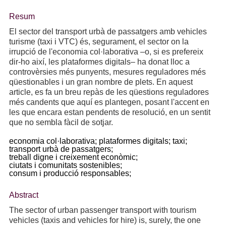
Resum
El sector del transport urbà de passatgers amb vehicles
turisme (taxi i VTC) és, segurament, el sector on la
irrupció de l'economia col·laborativa –o, si es prefereix
dir-ho així, les plataformes digitals– ha donat lloc a
controvèrsies més punyents, mesures reguladores més
qüestionables i un gran nombre de plets. En aquest
article, es fa un breu repàs de les qüestions reguladores
més candents que aquí es plantegen, posant l'accent en
les que encara estan pendents de resolució, en un sentit
que no sembla fàcil de sotjar.
economia col·laborativa;
plataformes digitals;
taxi;
transport urbà de passatgers;
treball digne i creixement econòmic;
ciutats i comunitats sostenibles;
consum i producció responsables;
Abstract
The sector of urban passenger transport with tourism
vehicles (taxis and vehicles for hire) is, surely, the one