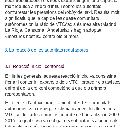
seus treballadors i els seus usuaris tinguin una capacitat
molt reduïda a l’hora d’influir sobre les autoritats i
contrarestar les pressions del
lobby
del taxi. Resulta molt
significatiu que, a cap de les quatre comunitats
autònomes on la ràtio de VTC/taxis és més alta (Madrid,
La Rioja, Cantàbria i Andalusia) s’hagin adoptat
1
«mesures hostils» contra els primers.
3. La reacció de les autoritats reguladores
3.1. Reacció inicial: contenció
En línies generals, aquesta reacció inicial va consistir a
frenar i contenir l’expansió dels VTC i protegir els taxistes
enfront de la creixent competència que els primers
representaven.
En efecte, d’antuvi, pràcticament totes les comunitats
autònomes van denegar sistemàticament les llicències
VTC sol·licitades durant el període de liberalització 2009-
2015, la qual cosa va obligar els sol·licitants a acudir als
tribunals perquè aquests els reconeguessin el seu dret a