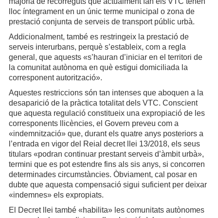
majoria de recorreguts que actualment fan els VTC tenen
lloc íntegrament en un únic terme municipal o zona de
prestació conjunta de serveis de transport públic urbà.
Addicionalment, també es restringeix la prestació de
serveis interurbans, perquè s’estableix, com a regla
general, que aquests «s’hauran d’iniciar en el territori de
la comunitat autònoma en què estigui domiciliada la
corresponent autorització».
Aquestes restriccions són tan intenses que aboquen a la
desaparició de la pràctica totalitat dels VTC. Conscient
que aquesta regulació constitueix una expropiació de les
corresponents llicències, el Govern preveu com a
«indemnització» que, durant els quatre anys posteriors a
l’entrada en vigor del Reial decret llei 13/2018, els seus
titulars «podran continuar prestant serveis d’àmbit urbà»,
termini que es pot estendre fins als sis anys, si concorren
determinades circumstàncies. Òbviament, cal posar en
dubte que aquesta compensació sigui suficient per deixar
«indemnes» els expropiats.
El Decret llei també «habilita» les comunitats autònomes