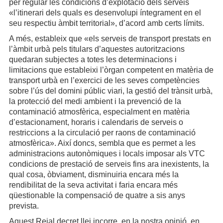
per regular les condicions d’explotació dels serveis
«l’itinerari dels quals es desenvolupi íntegrament en el
seu respectiu àmbit territorial», d’acord amb certs límits.
A més, estableix que «els serveis de transport prestats en
l’àmbit urbà pels titulars d’aquestes autoritzacions
quedaran subjectes a totes les determinacions i
limitacions que estableixi l’òrgan competent en matèria de
transport urbà en l’exercici de les seves competències
sobre l’ús del domini públic viari, la gestió del trànsit urbà,
la protecció del medi ambient i la prevenció de la
contaminació atmosfèrica, especialment en matèria
d’estacionament, horaris i calendaris de serveis o
restriccions a la circulació per raons de contaminació
atmosfèrica». Així doncs, sembla que es permet a les
administracions autonòmiques i locals imposar als VTC
condicions de prestació de serveis fins ara inexistents, la
qual cosa, òbviament, disminuiria encara més la
rendibilitat de la seva activitat i faria encara més
qüestionable la compensació de quatre a sis anys
prevista.
Aquest Reial decret llei incorre, en la nostra opinió, en