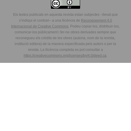
Els textos publicats en aquesta revista estan subjectes –llevat que
s’indiqui el contrari– a una llicència de
Reconeixement 4.0
Internacional de Creative Commons
. Podeu copiar-los, distribuir-los,
comunicar-los públicament i fer-ne obres derivades sempre que
reconegueu els crèdits de les obres (autoria, nom de la revista,
institució editora) de la manera especificada pels autors o per la
revista. La llicència completa es pot consultar a
https://creativecommons.org/licenses/by/4.0/deed.ca
.