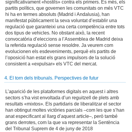
significativament «hostils» contra els primers. És més, els
partits polítics, que governen les comunitats on més VTC
hi ha en termes absoluts (Madrid i Andalusia), han
manifestat públicament la seva voluntat d’establir una
regulació que garanteixi una certa competència entre tots
dos tipus de vehicles. No obstant això, la recent
convocatòria d’eleccions a l’Assemblea de Madrid deixa
la referida regulació sense resoldre. Ja veurem com
evolucionen els esdeveniments, perquè els partits de
l’oposició han estat els grans impulsors de la solució
consistent a «expulsar» els VTC del mercat.
4. El torn dels tribunals. Perspectives de futur
L’aparició de les plataformes digitals en aquest i altres
sectors s’ha vist envoltada d’un reguitzell de plets amb
resultats «mixtos». Els partidaris de liberalitzar el sector
han obtingut moltes victòries parcials –com les que s’han
anat especificant al llarg d’aquest article–, però també
grans derrotes, com la que va representar la Sentència
del Tribunal Suprem de 4 de juny de 2018