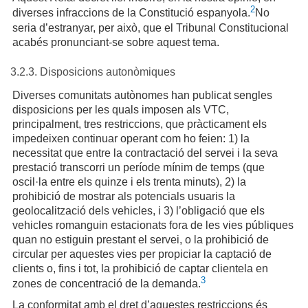
2
diverses infraccions de la Constitució espanyola.
No
seria d’estranyar, per això, que el Tribunal Constitucional
acabés pronunciant-se sobre aquest tema.
3.2.3. Disposicions autonòmiques
Diverses comunitats autònomes han publicat sengles
disposicions per les quals imposen als VTC,
principalment, tres restriccions, que pràcticament els
impedeixen continuar operant com ho feien: 1) la
necessitat que entre la contractació del servei i la seva
prestació transcorri un període mínim de temps (que
oscil·la entre els quinze i els trenta minuts), 2) la
prohibició de mostrar als potencials usuaris la
geolocalització dels vehicles, i 3) l’obligació que els
vehicles romanguin estacionats fora de les vies públiques
quan no estiguin prestant el servei, o la prohibició de
circular per aquestes vies per propiciar la captació de
clients o, fins i tot, la prohibició de captar clientela en
3
zones de concentració de la demanda.
La conformitat amb el dret d’aquestes restriccions és