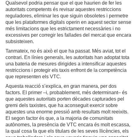
Qualsevol podria pensar que el que haurien de fer les
autoritats competents és revisar aquestes restriccions
reguladores, eliminar les que siguin obsoletes i permetre
que les plataformes digitals operin en aquest sector sense
més limitacions que les estrictament necessàries i no
excessives per corregir les fallades del mercat que encara
subsisteixen.
Tanmateix, no és això el que ha passat. Més aviat, tot el
contrari. En línies generals, les autoritats han adoptat tota
una bateria de mesures dirigides a intensificar aquestes
restriccions i protegir els taxis enfront de la competència
que representen els VTC.
Aquesta reacció s’explica, en gran manera, per dos
factors. El primer –i, probablement, més determinant– és
que aquestes autoritats porten dècades capturades pel
gremi dels taxistes, que ha aconseguit exercir sobre
aquestes una enorme pressió amb resultats molt reeixits.
El segon factor és que, a la majoria de comunitats
autònomes, la presència de VTC encara és molt escassa,
la qual cosa fa que els titulars de les seves llicències, els