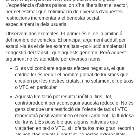
L’experiència d’altres països, on s’ha liberalitzat el sector,
permet estimar que l’eliminació de diverses d’aquestes
restriccions incrementaria el benestar social,
especialment la dels usuaris.
Observem dos exemples. El primer és el de la limitació
del nombre de vehicles. El principal argument adduït per
establir-la és el de les externalitats –pol·lució ambiental i
congestió del trànsit– que aquests generen. Però aquest
argument no és atendible per diverses raons.
Si es vol combatre aquests efectes negatius, el que
caldria fer és reduir el nombre global de turismes que
circulen per les nostres ciutats, i no solament el de taxis
o VTC en particular.
Aquesta limitació pot resultar inútil o, fins i tot,
contraproduent per aconseguir aquesta reducció. No és
gens clar que una restricció de l’oferta de taxis i VTC
repercutirà positivament en el medi ambient i la fluïdesa
del trànsit. És possible que alguns individus que
viatjarien en taxi o VTC, si l’oferta fos més gran, recorrin
als vehicles privats i, per tant, aquestes externalitats