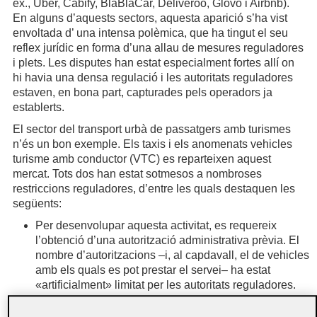
ex., Uber, Cabify, BlaBlaCar, Deliveroo, Glovo i Airbnb).
En alguns d’aquests sectors, aquesta aparició s’ha vist
envoltada d’ una intensa polèmica, que ha tingut el seu
reflex jurídic en forma d’una allau de mesures reguladores
i plets. Les disputes han estat especialment fortes allí on
hi havia una densa regulació i les autoritats reguladores
estaven, en bona part, capturades pels operadors ja
establerts.
El sector del transport urbà de passatgers amb turismes
n’és un bon exemple. Els taxis i els anomenats vehicles
turisme amb conductor (VTC) es reparteixen aquest
mercat. Tots dos han estat sotmesos a nombroses
restriccions reguladores, d’entre les quals destaquen les
següents:
Per desenvolupar aquesta activitat, es requereix
l’obtenció d’una autorització administrativa prèvia. El
nombre d’autoritzacions –i, al capdavall, el de vehicles
amb els quals es pot prestar el servei– ha estat
«artificialment» limitat per les autoritats reguladores.
Aquest mercat està fragmentat territorialment. Els