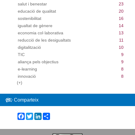
salut i benestar
23
educació de qualitat
20
sostenibilitat
16
igualtat de gènere
14
economia col·laborativa
13
reducció de les desigualtats
11
digitalització
10
TIC
9
aliança pels objectius
9
e-learning
8
innovació
8
(+)
Comparteix
Facebook
Twitter
LinkedIn
Share