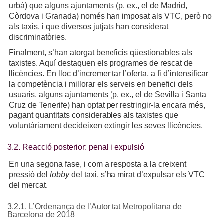
urbà) que alguns ajuntaments (p. ex., el de Madrid,
Còrdova i Granada) només han imposat als VTC, però no
als taxis, i que diversos jutjats han considerat
discriminatòries.
Finalment, s’han atorgat beneficis qüestionables als
taxistes. Aquí destaquen els programes de rescat de
llicències. En lloc d’incrementar l’oferta, a fi d’intensificar
la competència i millorar els serveis en benefici dels
usuaris, alguns ajuntaments (p. ex., el de Sevilla i Santa
Cruz de Tenerife) han optat per restringir-la encara més,
pagant quantitats considerables als taxistes que
voluntàriament decideixen extingir les seves llicències.
3.2. Reacció posterior: penal i expulsió
En una segona fase, i com a resposta a la creixent
pressió del
lobby
del taxi, s’ha mirat d’expulsar els VTC
del mercat.
3.2.1. L’Ordenança de l’Autoritat Metropolitana de
Barcelona de 2018