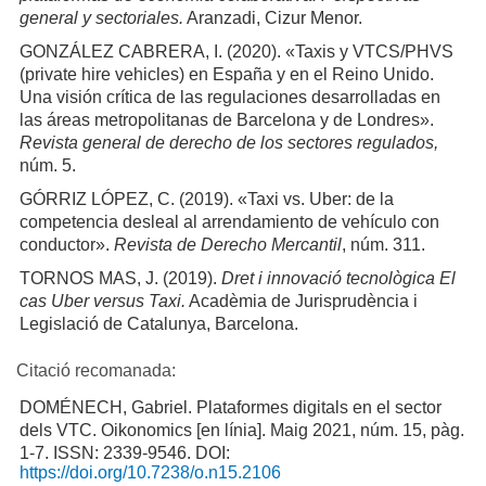
general y sectoriales.
Aranzadi, Cizur Menor.
GONZÁLEZ CABRERA, I. (2020). «Taxis y VTCS/PHVS
(private hire vehicles) en España y en el Reino Unido.
Una visión crítica de las regulaciones desarrolladas en
las áreas metropolitanas de Barcelona y de Londres».
Revista general de derecho de los sectores regulados,
núm. 5.
GÓRRIZ LÓPEZ, C. (2019). «Taxi vs. Uber: de la
competencia desleal al arrendamiento de vehículo con
conductor».
Revista de Derecho Mercantil
, núm. 311.
TORNOS MAS, J. (2019).
Dret i innovació tecnològica El
cas Uber versus Taxi.
Acadèmia de Jurisprudència i
Legislació de Catalunya, Barcelona.
Citació recomanada:
DOMÉNECH, Gabriel. Plataformes digitals en el sector
dels VTC. Oikonomics [en línia]. Maig 2021, núm. 15, pàg.
1-7. ISSN: 2339-9546. DOI:
https://doi.org/10.7238/o.n15.2106