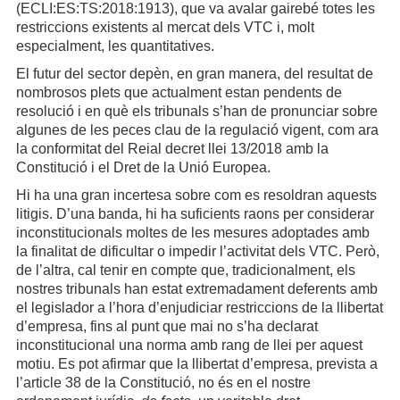
(ECLI:ES:TS:2018:1913), que va avalar gairebé totes les
restriccions existents al mercat dels VTC i, molt
especialment, les quantitatives.
El futur del sector depèn, en gran manera, del resultat de
nombrosos plets que actualment estan pendents de
resolució i en què els tribunals s’han de pronunciar sobre
algunes de les peces clau de la regulació vigent, com ara
la conformitat del Reial decret llei 13/2018 amb la
Constitució i el Dret de la Unió Europea.
Hi ha una gran incertesa sobre com es resoldran aquests
litigis. D’una banda, hi ha suficients raons per considerar
inconstitucionals moltes de les mesures adoptades amb
la finalitat de dificultar o impedir l’activitat dels VTC. Però,
de l’altra, cal tenir en compte que, tradicionalment, els
nostres tribunals han estat extremadament deferents amb
el legislador a l’hora d’enjudiciar restriccions de la llibertat
d’empresa, fins al punt que mai no s’ha declarat
inconstitucional una norma amb rang de llei per aquest
motiu. Es pot afirmar que la llibertat d’empresa, prevista a
l’article 38 de la Constitució, no és en el nostre