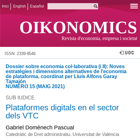
Inici
English
Español
OIKONOMICS
Revista d'economia, empresa i societat
ISSN: 2339-9546
Dossier sobre economia col·laborativa (i II): Noves
estratègies i dimensions alternatives de l'economia
de plataforma, coordinat per Lluís Alfons Garay
Tamajón
NÚMERO 15 (MAIG 2021)
SUB IUDICE
Plataformes digitals en el sector
dels VTC
Gabriel Doménech Pascual
Catedràtic de Dret administratiu. Universitat de València