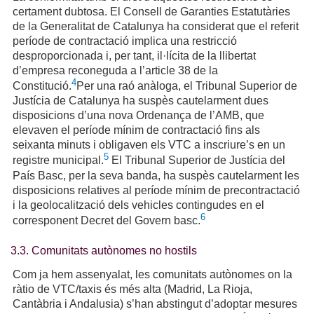
certament dubtosa. El Consell de Garanties Estatutàries
de la Generalitat de Catalunya ha considerat que el referit
període de contractació implica una restricció
desproporcionada i, per tant, il·lícita de la llibertat
d’empresa reconeguda a l’article 38 de la
4
Constitució.
Per una raó anàloga, el Tribunal Superior de
Justícia de Catalunya ha suspès cautelarment dues
disposicions d’una nova Ordenança de l’AMB, que
elevaven el període mínim de contractació fins als
seixanta minuts i obligaven els VTC a inscriure’s en un
5
registre municipal.
El Tribunal Superior de Justícia del
País Basc, per la seva banda, ha suspès cautelarment les
disposicions relatives al període mínim de precontractació
i la geolocalització dels vehicles contingudes en el
6
corresponent Decret del Govern basc.
3.3. Comunitats autònomes no hostils
Com ja hem assenyalat, les comunitats autònomes on la
ràtio de VTC/taxis és més alta (Madrid, La Rioja,
Cantàbria i Andalusia) s’han abstingut d’adoptar mesures