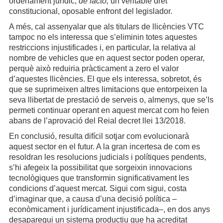
ordenament jurídic,
de facto,
un veritable dret
constitucional, oposable enfront del legislador.
A més, cal assenyalar que als titulars de llicències VTC
tampoc no els interessa que s’eliminin totes aquestes
restriccions injustificades i, en particular, la relativa al
nombre de vehicles que en aquest sector poden operar,
perquè això reduiria pràcticament a zero el valor
d’aquestes llicències. El que els interessa, sobretot, és
que se suprimeixen altres limitacions que entorpeixen la
seva llibertat de prestació de serveis o, almenys, que se’ls
permeti continuar operant en aquest mercat com ho feien
abans de l’aprovació del Reial decret llei 13/2018.
En conclusió, resulta difícil sotjar com evolucionarà
aquest sector en el futur. A la gran incertesa de com es
resoldran les resolucions judicials i polítiques pendents,
s’hi afegeix la possibilitat que sorgeixin innovacions
tecnològiques que transformin significativament les
condicions d’aquest mercat. Sigui com sigui, costa
d’imaginar que, a causa d’una decisió política –
econòmicament i jurídicament injustificada–, en dos anys
desaparegui un sistema productiu que ha acreditat