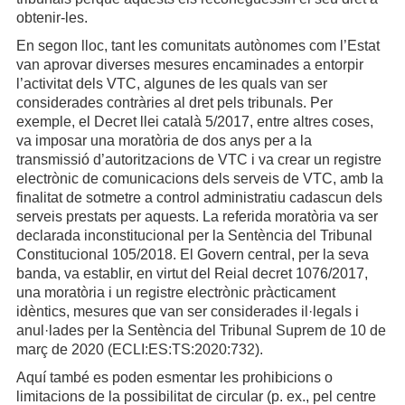
obtenir-les.
En segon lloc, tant les comunitats autònomes com l’Estat
van aprovar diverses mesures encaminades a entorpir
l’activitat dels VTC, algunes de les quals van ser
considerades contràries al dret pels tribunals. Per
exemple, el Decret llei català 5/2017, entre altres coses,
va imposar una moratòria de dos anys per a la
transmissió d’autoritzacions de VTC i va crear un registre
electrònic de comunicacions dels serveis de VTC, amb la
finalitat de sotmetre a control administratiu cadascun dels
serveis prestats per aquests. La referida moratòria va ser
declarada inconstitucional per la Sentència del Tribunal
Constitucional 105/2018. El Govern central, per la seva
banda, va establir, en virtut del Reial decret 1076/2017,
una moratòria i un registre electrònic pràcticament
idèntics, mesures que van ser considerades il·legals i
anul·lades per la Sentència del Tribunal Suprem de 10 de
març de 2020 (ECLI:ES:TS:2020:732).
Aquí també es poden esmentar les prohibicions o
limitacions de la possibilitat de circular (p. ex., pel centre