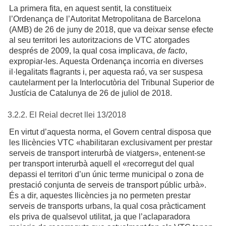
La primera fita, en aquest sentit, la constitueix
l’Ordenança de l’Autoritat Metropolitana de Barcelona
(AMB) de 26 de juny de 2018, que va deixar sense efecte
al seu territori les autoritzacions de VTC atorgades
després de 2009, la qual cosa implicava,
de facto
,
expropiar-les. Aquesta Ordenança incorria en diverses
il·legalitats flagrants i, per aquesta raó, va ser suspesa
cautelarment per la Interlocutòria del Tribunal Superior de
Justícia de Catalunya de 26 de juliol de 2018.
3.2.2. El Reial decret llei 13/2018
En virtut d’aquesta norma, el Govern central disposa que
les llicències VTC «habilitaran exclusivament per prestar
serveis de transport interurbà de viatgers», entenent-se
per transport interurbà aquell el «recorregut del qual
depassi el territori d’un únic terme municipal o zona de
prestació conjunta de serveis de transport públic urbà».
És a dir, aquestes llicències ja no permeten prestar
serveis de transports urbans, la qual cosa pràcticament
els priva de qualsevol utilitat, ja que l’aclaparadora