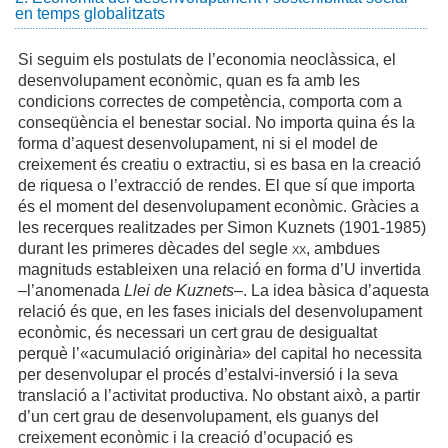
en temps globalitzats
Si seguim els postulats de l’economia neoclàssica, el
desenvolupament econòmic, quan es fa amb les
condicions correctes de competència, comporta com a
conseqüència el benestar social. No importa quina és la
forma d’aquest desenvolupament, ni si el model de
creixement és creatiu o extractiu, si es basa en la creació
de riquesa o l’extracció de rendes. El que sí que importa
és el moment del desenvolupament econòmic. Gràcies a
les recerques realitzades per Simon Kuznets (1901-1985)
durant les primeres dècades del segle
xx
, ambdues
magnituds estableixen una relació en forma d’U invertida
–l’anomenada
Llei de Kuznets
–. La idea bàsica d’aquesta
relació és que, en les fases inicials del desenvolupament
econòmic, és necessari un cert grau de desigualtat
perquè l’«acumulació originària» del capital ho necessita
per desenvolupar el procés d’estalvi-inversió i la seva
translació a l’activitat productiva. No obstant això, a partir
d’un cert grau de desenvolupament, els guanys del
creixement econòmic i la creació d’ocupació es