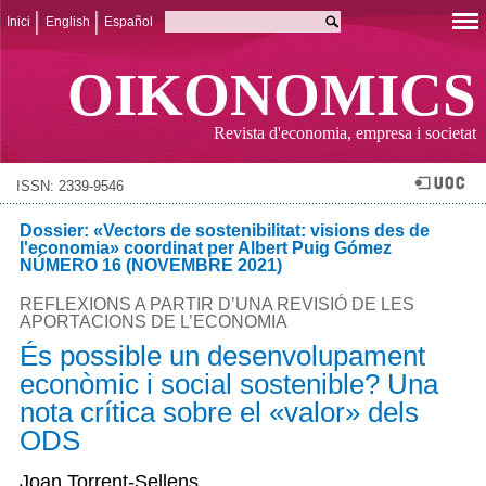
Inici
English
Español
OIKONOMICS
Revista d'economia, empresa i societat
ISSN: 2339-9546
Dossier: «Vectors de sostenibilitat: visions des de
l'economia» coordinat per Albert Puig Gómez
NÚMERO 16 (NOVEMBRE 2021)
REFLEXIONS A PARTIR D’UNA REVISIÓ DE LES
APORTACIONS DE L’ECONOMIA
És possible un desenvolupament
econòmic i social sostenible? Una
nota crítica sobre el «valor» dels
ODS
Joan Torrent-Sellens