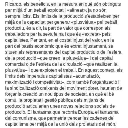
Ricardo, els beneficis, en la mesura en què són obtinguts
per mitjà d’un treball explotat i «alineat», ja no són
sempre lícits. Els límits de la producció s’estableixen per
mitjà de la capacitat per generar «plusvàlua» pel treball
productiu, és a dir, la part de valor que correspon als
treballadors per la seva feina i que és «extreta» pels
capitalistes. Per tant, en el costat injust del valor, en la
part del pastís econòmic que és extret injustament, se
situen els representants del capital productiu o de l’esfera
de la producció –que creen la plusvàlua– i del capital
comercial o de l’esfera de la circulació –que realitzen la
plusvàlua– i que exploten el treball. En aquest context, els
límits dels imperatius capitalistes –acumulació,
maximització i competitivitat–, com també l’organització i
la sindicalització creixents del moviment obrer, haurien de
forçar la creació un nou tipus de societat, en què el bé
comú, la propietat i gestió pública dels mitjans de
producció articularien unes noves relacions socials de
producció. El fantasma que recorria Europa, el fantasma
del comunisme, que permetria trencar les cadenes del
capitalisme per mitjà de la unió dels proletaris del món,