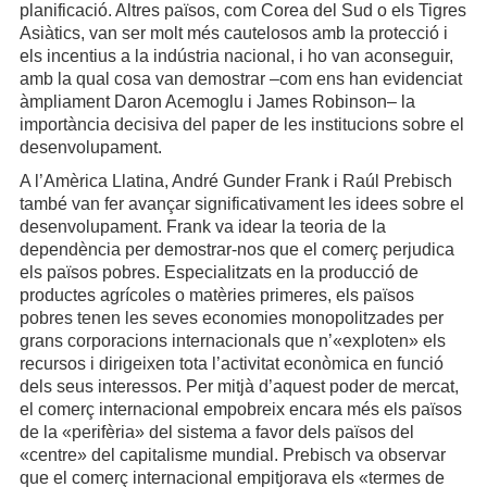
planificació. Altres països, com Corea del Sud o els Tigres
Asiàtics, van ser molt més cautelosos amb la protecció i
els incentius a la indústria nacional, i ho van aconseguir,
amb la qual cosa van demostrar –com ens han evidenciat
àmpliament Daron Acemoglu i James Robinson– la
importància decisiva del paper de les institucions sobre el
desenvolupament.
A l’Amèrica Llatina, André Gunder Frank i Raúl Prebisch
també van fer avançar significativament les idees sobre el
desenvolupament. Frank va idear la teoria de la
dependència per demostrar-nos que el comerç perjudica
els països pobres. Especialitzats en la producció de
productes agrícoles o matèries primeres, els països
pobres tenen les seves economies monopolitzades per
grans corporacions internacionals que n’«exploten» els
recursos i dirigeixen tota l’activitat econòmica en funció
dels seus interessos. Per mitjà d’aquest poder de mercat,
el comerç internacional empobreix encara més els països
de la «perifèria» del sistema a favor dels països del
«centre» del capitalisme mundial. Prebisch va observar
que el comerç internacional empitjorava els «termes de