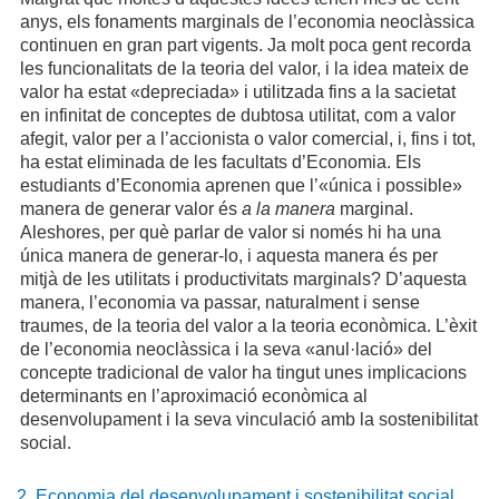
anys, els fonaments marginals de l’economia neoclàssica
continuen en gran part vigents. Ja molt poca gent recorda
les funcionalitats de la teoria del valor, i la idea mateix de
valor ha estat «depreciada» i utilitzada fins a la sacietat
en infinitat de conceptes de dubtosa utilitat, com a valor
afegit, valor per a l’accionista o valor comercial, i, fins i tot,
ha estat eliminada de les facultats d’Economia. Els
estudiants d’Economia aprenen que l’«única i possible»
manera de generar valor és
a la manera
marginal.
Aleshores, per què parlar de valor si només hi ha una
única manera de generar-lo, i aquesta manera és per
mitjà de les utilitats i productivitats marginals? D’aquesta
manera, l’economia va passar, naturalment i sense
traumes, de la teoria del valor a la teoria econòmica. L’èxit
de l’economia neoclàssica i la seva «anul·lació» del
concepte tradicional de valor ha tingut unes implicacions
determinants en l’aproximació econòmica al
desenvolupament i la seva vinculació amb la sostenibilitat
social.
2. Economia del desenvolupament i sostenibilitat social