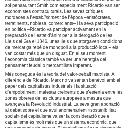
sol pensar, tant Smith com especialment Ricardo van ser
economistes contraculturals. Les seves crítiques
mordaces a l’
establishment
de l’època –aristòcrates,
terratinents, noblesa, comerciants– i la seva participació
en política –Ricardo va participar activament en la
preparació de l’estat d’ànim per a la derogació de les
Lleis del Gra el 1846, unes lleis que atorgaven condicions
de mercat gairebé de monopoli a la producció local– els
van costar més que un disgust. En el seu moment,
l’economia clàssica també va ser una heretgia del
pensament feudal o mercantilista imperant.
Més coneguda és la teoria del valor-treball marxista. A
diferència de Ricardo, Marx no va ser tan benèvol amb el
paper dels capitalistes industrials i la situació
d’empobriment i malestar creixents que s’estenia entre les
zones obreres de les ciutats europees a mesura que
avançava la Revolució Industrial. La seva gran aportació
al debat sobre el que avui anomenaríem «sostenibilitat
social» del capitalisme va ser la consideració que el
capitalisme és molt més que un sistema econòmic, que