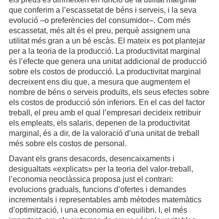
que conferim a l’escassetat de béns i serveis, i la seva
evolució –o preferències del consumidor–. Com més
escassetat, més alt és el preu, perquè assignem una
utilitat més gran a un bé escàs. El mateix es pot plantejar
per a la teoria de la producció. La productivitat marginal
és l’efecte que genera una unitat addicional de producció
sobre els costos de producció. La productivitat marginal
decreixent ens diu que, a mesura que augmentem el
nombre de béns o serveis produïts, els seus efectes sobre
els costos de producció són inferiors. En el cas del factor
treball, el preu amb el qual l’empresari decideix retribuir
els empleats, els salaris, depenen de la productivitat
marginal, és a dir, de la valoració d’una unitat de treball
més sobre els costos de personal.
Davant els grans desacords, desencaixaments i
desigualtats «explicats» per la teoria del valor-treball,
l’economia neoclàssica proposa just el contrari:
evolucions graduals, funcions d’ofertes i demandes
incrementals i representables amb mètodes matemàtics
d’optimització, i una economia en equilibri. I, el més