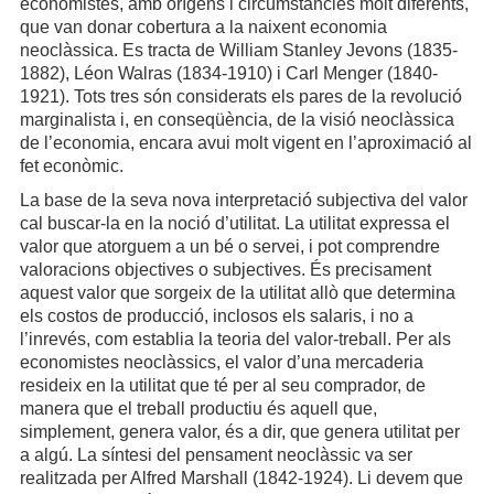
economistes, amb orígens i circumstàncies molt diferents,
que van donar cobertura a la naixent economia
neoclàssica. Es tracta de William Stanley Jevons (1835-
1882), Léon Walras (1834-1910) i Carl Menger (1840-
1921). Tots tres són considerats els pares de la revolució
marginalista i, en conseqüència, de la visió neoclàssica
de l’economia, encara avui molt vigent en l’aproximació al
fet econòmic.
La base de la seva nova interpretació subjectiva del valor
cal buscar-la en la noció d’utilitat. La utilitat expressa el
valor que atorguem a un bé o servei, i pot comprendre
valoracions objectives o subjectives. És precisament
aquest valor que sorgeix de la utilitat allò que determina
els costos de producció, inclosos els salaris, i no a
l’inrevés, com establia la teoria del valor-treball. Per als
economistes neoclàssics, el valor d’una mercaderia
resideix en la utilitat que té per al seu comprador, de
manera que el treball productiu és aquell que,
simplement, genera valor, és a dir, que genera utilitat per
a algú. La síntesi del pensament neoclàssic va ser
realitzada per Alfred Marshall (1842-1924). Li devem que