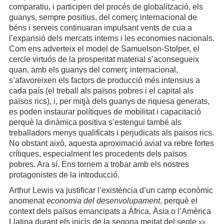
comparatiu, i participen del procés de globalització, els
guanys, sempre positius, del comerç internacional de
béns i serveis continuaran impulsant vents de cua a
l’expansió dels mercats interns i les economies nacionals.
Com ens adverteix el model de Samuelson-Stolper, el
cercle virtuós de la prosperitat material s’aconsegueix
quan, amb els guanys del comerç internacional,
s’afavoreixen els factors de producció més intensius a
cada país (el treball als països pobres i el capital als
països rics), i, per mitjà dels guanys de riquesa generats,
es poden instaurar polítiques de mobilitat i capacitació
perquè la dinàmica positiva s’estengui també als
treballadors menys qualificats i perjudicats als països rics.
No obstant això, aquesta aproximació aviat va rebre fortes
crítiques, especialment les procedents dels països
pobres. Ara sí. Ens tornem a trobar amb els nostres
protagonistes de la introducció.
Arthur Lewis va justificar l’existència d’un camp econòmic
anomenat
economia del desenvolupament
, perquè el
context dels països emancipats a Àfrica, Àsia o l’Amèrica
Llatina durant els inicis de la segona meitat del segle
xx