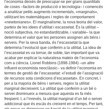
l’economia deixés de preocupar-se per grans quantitats
de coses –factors de producció o tecnologia– i comencés
a analitzar petits augments incrementals, «marginals»,
utilitzant les matemàtiques i regles de comportament
«newtonianes». El marginalisme, la nova teoria del valor,
parteix de les idees d’utilitat i escassetat. És la utilitat –
noció subjectiva, no estandarditzable, i variable– la que
determina el valor que les persones assignen als béns i
serveis. Per la seva banda, és l’escassetat la que
determina l’evolució que conferim a la utilitat. La idea de
l’escassetat es va tornar, de sobte, tan important que va
acabar per explicar la naturalesa mateix de l’economia
com a ciència. Lionel Robbins (1898-1984) –un altre
influent economista neoclàssic– va definir l’economia en
termes de gestió de l’escassetat: «l’estudi de l’assignació
de recursos sota condicions d’escassetat». En concret, i
per a la majoria de béns i serveis, regeix la utilitat
marginal decreixent. La utilitat que conferim a un bé o
servei disminueix a mesura que aquesta es fa més
freqüent. I, a l’inrevés, la utilitat marginal d’un bé o servei
addicional que és escàs és creixent en el temps. Per tant,
els preus es dirimeixen en funció de la utilitat marginal