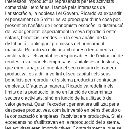
interessos improductius representats per les activitats
comercials i terciàries, i també pels interessos de
l’aristocràcia, la noblesa i el Govern. Ricardo va expandir
el pensament de Smith i es va preocupar d’una cosa poc
present en l’anàlisi de l’economista escocès: la distribució
del valor generat, especialment la seva repartició entre
salaris, beneficis i rendes. En la seva anàlisi de la
distribució, i anticipant premisses del pensament
marxista, Ricardo va criticar amb duresa terratinents i
aristòcrates –els veritables responsables de l’extracció de
rendes– i va lloar els empresaris capitalistes industrials,
que eren capaços d’orientar el seu consum de manera
productiva, és a dir, invertint el seu capital i els seus
beneficis per reproduir el sistema productiu i contractar
empleats. D’aquesta manera, Ricardo va redefinir els
límits de la producció, ja no en funció de determinats
sectors o activitats, sinó en funció de la utilització del
valor generat. Quan l’excedent generat era utilitzat per a
despeses productives, com la inversió en béns d’equip o
la contractació d’empleats, l’activitat era productiva. Si els
excedents no s’utilitzaven en la reproducció del sistema,
les activitats eren improductives. Contràriament al que se