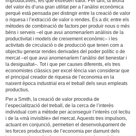
improductives, les que extreuen valor. Per tant, la teoria
del valor és d’una gran utilitat per a l’anàlisi econòmica
perquè està pensada per distingir entre la creació de valor
o riquesa i l’extracció de valor o rendes. És a dir, entre els
mètodes de combinació de factors per produir nous o més
béns i serveis –el que avui anomenaríem anàlisis de la
productivitat i models de creixement econòmic– i les
activitats de circulació o de producció que tenen com a
objectiu generar rendes derivades del poder polític o de
mercat –el que avui anomenaríem l’anàlisi del benestar i
la desigualtat–. Tot i que per causes diferents, els tres
economistes clàssics per excel·lència van considerar que
el principal creador de riquesa de l’economia en la
naixent època industrial era el treball dels seus empleats
productius.
Per a Smith, la creació de valor procedia de
l’especialització del treball, de la cerca de l’interès
individual com a mètode per aconseguir l’interès col·lectiu
i de la «mà invisible» del mercat. Aquests tres impulsors,
actuant en conjunció, permetien el desenvolupament de
les forces productives de l’economia per damunt dels