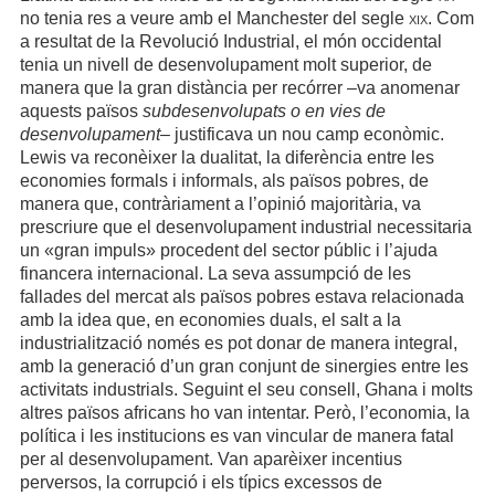
no tenia res a veure amb el Manchester del segle
xix
. Com
a resultat de la Revolució Industrial, el món occidental
tenia un nivell de desenvolupament molt superior, de
manera que la gran distància per recórrer –va anomenar
aquests països
subdesenvolupats o en vies de
desenvolupament
– justificava un nou camp econòmic.
Lewis va reconèixer la dualitat, la diferència entre les
economies formals i informals, als països pobres, de
manera que, contràriament a l’opinió majoritària, va
prescriure que el desenvolupament industrial necessitaria
un «gran impuls» procedent del sector públic i l’ajuda
financera internacional. La seva assumpció de les
fallades del mercat als països pobres estava relacionada
amb la idea que, en economies duals, el salt a la
industrialització només es pot donar de manera integral,
amb la generació d’un gran conjunt de sinergies entre les
activitats industrials. Seguint el seu consell, Ghana i molts
altres països africans ho van intentar. Però, l’economia, la
política i les institucions es van vincular de manera fatal
per al desenvolupament. Van aparèixer incentius
perversos, la corrupció i els típics excessos de