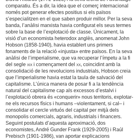
comparatiu. És a dir, la idea que el comerç internacional
només pot generar efectes positius si els països
s’especialitzen en el que saben produir millor. Per la seva
banda, l’anàlisi marxista havia configurat els seus termes
sobre la base de l’explotació de classe. Únicament, la
visió d’un economista heterodox anglès, anomenat John
Hobson (1858-1940), havia establert uns primers
fonaments de la relació «injusta» entre països. En la seva
anàlisi de l’imperialisme, que va recuperar l’ímpetu a la fi
del segle
xix
i començament del
xx
, coincidint amb la
consolidació de les revolucions industrials, Hobson creia
que l’imperialisme havia estat la taula de salvació del
capitalisme. L’única manera de posar fi a la tendència
natural del capitalisme cap als excessos d’estalvi i
l’explotació obrera és «conquerir» nous territoris, explotar-
ne els recursos físics i humans –violentament, si cal– i
consolidar el cercle virtuós del capital per mitjà dels
monopolis comercials, agraris, industrials i financers.
Seguint postulats d’aquesta aproximació, dos
economistes, André Gunder Frank (1929-2005) i Raúl
Prebisch (1901-1986), van aportar explicacions