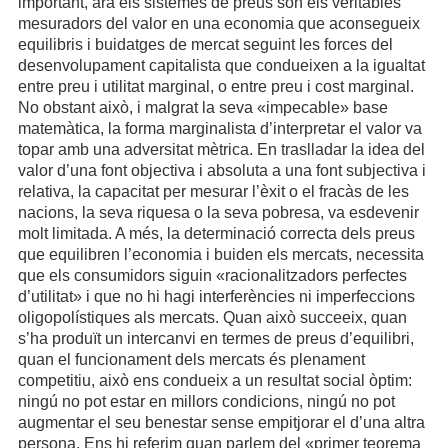
important, ara els sistemes de preus són els veritables
mesuradors del valor en una economia que aconsegueix
equilibris i buidatges de mercat seguint les forces del
desenvolupament capitalista que condueixen a la igualtat
entre preu i utilitat marginal, o entre preu i cost marginal.
No obstant això, i malgrat la seva «impecable» base
matemàtica, la forma marginalista d’interpretar el valor va
topar amb una adversitat mètrica. En traslladar la idea del
valor d’una font objectiva i absoluta a una font subjectiva i
relativa, la capacitat per mesurar l’èxit o el fracàs de les
nacions, la seva riquesa o la seva pobresa, va esdevenir
molt limitada. A més, la determinació correcta dels preus
que equilibren l’economia i buiden els mercats, necessita
que els consumidors siguin «racionalitzadors perfectes
d’utilitat» i que no hi hagi interferències ni imperfeccions
oligopolístiques als mercats. Quan això succeeix, quan
s’ha produït un intercanvi en termes de preus d’equilibri,
quan el funcionament dels mercats és plenament
competitiu, això ens condueix a un resultat social òptim:
ningú no pot estar en millors condicions, ningú no pot
augmentar el seu benestar sense empitjorar el d’una altra
persona. Ens hi referim quan parlem del «primer teorema