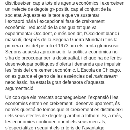
distribueixen cap a tots els agents econòmics i exerceixen
un «efecte de degoteig» positiu cap al conjunt de la
societat. Aquesta és la teoria que va sustentar
l’extraordinària i excepcional fase de creixement
econòmic i reducció de la desigualtat que va
experimentar Occident, o més ben dit, l’Occident blanc i
masculí, després de la Segona Guerra Mundial i fins la
primera crisi del petroli el 1973, «o els trenta gloriosos».
Segons aquesta aproximació, la política econòmica no
s’ha de preocupar per la desigualtat, i el que ha de fer és
desenvolupar polítiques d’oferta i demanda que impulsin
les fonts del creixement econòmic. L’Escola de Chicago,
on es guarda el gerro de les essències del
mainstream
neoclàssic, ha estat la gran defensora d’aquesta
argumentació.
Un cop que els mercats aconsegueixen l’expansió i les
economies entren en creixement i desenvolupament, és
només qüestió de temps que el creixement es distribueixi
i els seus efectes de degoteig arribin a tothom. Si, a més,
les economies continuen obrint els seus mercats,
s’especialitzen seguint els criteris de l’avantatge