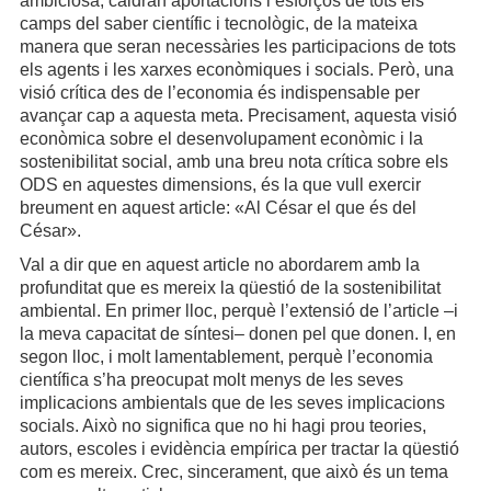
ambiciosa, caldran aportacions i esforços de tots els
camps del saber científic i tecnològic, de la mateixa
manera que seran necessàries les participacions de tots
els agents i les xarxes econòmiques i socials. Però, una
visió crítica des de l’economia és indispensable per
avançar cap a aquesta meta. Precisament, aquesta visió
econòmica sobre el desenvolupament econòmic i la
sostenibilitat social, amb una breu nota crítica sobre els
ODS en aquestes dimensions, és la que vull exercir
breument en aquest article: «Al César el que és del
César».
Val a dir que en aquest article no abordarem amb la
profunditat que es mereix la qüestió de la sostenibilitat
ambiental. En primer lloc, perquè l’extensió de l’article –i
la meva capacitat de síntesi– donen pel que donen. I, en
segon lloc, i molt lamentablement, perquè l’economia
científica s’ha preocupat molt menys de les seves
implicacions ambientals que de les seves implicacions
socials. Això no significa que no hi hagi prou teories,
autors, escoles i evidència empírica per tractar la qüestió
com es mereix. Crec, sincerament, que això és un tema