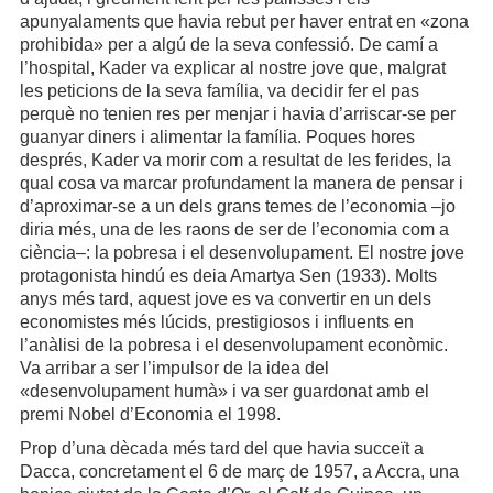
apunyalaments que havia rebut per haver entrat en «zona
prohibida» per a algú de la seva confessió. De camí a
l’hospital, Kader va explicar al nostre jove que, malgrat
les peticions de la seva família, va decidir fer el pas
perquè no tenien res per menjar i havia d’arriscar-se per
guanyar diners i alimentar la família. Poques hores
després, Kader va morir com a resultat de les ferides, la
qual cosa va marcar profundament la manera de pensar i
d’aproximar-se a un dels grans temes de l’economia –jo
diria més, una de les raons de ser de l’economia com a
ciència–: la pobresa i el desenvolupament. El nostre jove
protagonista hindú es deia Amartya Sen (1933). Molts
anys més tard, aquest jove es va convertir en un dels
economistes més lúcids, prestigiosos i influents en
l’anàlisi de la pobresa i el desenvolupament econòmic.
Va arribar a ser l’impulsor de la idea del
«desenvolupament humà» i va ser guardonat amb el
premi Nobel d’Economia el 1998.
Prop d’una dècada més tard del que havia succeït a
Dacca, concretament el 6 de març de 1957, a Accra, una