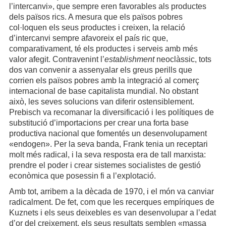
l’intercanvi», que sempre eren favorables als productes
dels països rics. A mesura que els països pobres
col·loquen els seus productes i creixen, la relació
d’intercanvi sempre afavoreix el país ric que,
comparativament, té els productes i serveis amb més
valor afegit. Contravenint l’
establishment
neoclàssic, tots
dos van convenir a assenyalar els greus perills que
corrien els països pobres amb la integració al comerç
internacional de base capitalista mundial. No obstant
això, les seves solucions van diferir ostensiblement.
Prebisch va recomanar la diversificació i les polítiques de
substitució d’importacions per crear una forta base
productiva nacional que fomentés un desenvolupament
«endogen». Per la seva banda, Frank tenia un receptari
molt més radical, i la seva resposta era de tall marxista:
prendre el poder i crear sistemes socialistes de gestió
econòmica que posessin fi a l’explotació.
Amb tot, arribem a la dècada de 1970, i el món va canviar
radicalment. De fet, com que les recerques empíriques de
Kuznets i els seus deixebles es van desenvolupar a l’edat
d’or del creixement, els seus resultats semblen «massa