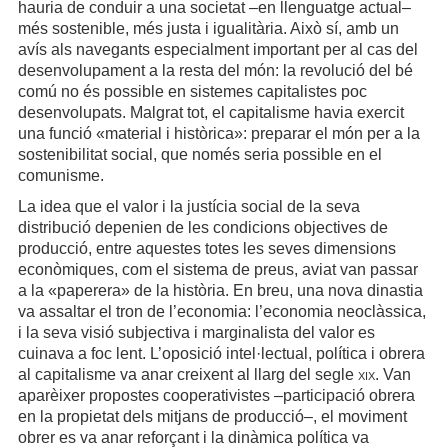
hauria de conduir a una societat –en llenguatge actual–
més sostenible, més justa i igualitària. Això sí, amb un
avís als navegants especialment important per al cas del
desenvolupament a la resta del món: la revolució del bé
comú no és possible en sistemes capitalistes poc
desenvolupats. Malgrat tot, el capitalisme havia exercit
una funció «material i històrica»: preparar el món per a la
sostenibilitat social, que només seria possible en el
comunisme.
La idea que el valor i la justícia social de la seva
distribució depenien de les condicions objectives de
producció, entre aquestes totes les seves dimensions
econòmiques, com el sistema de preus, aviat van passar
a la «paperera» de la història. En breu, una nova dinastia
va assaltar el tron de l’economia: l’economia neoclàssica,
i la seva visió subjectiva i marginalista del valor es
cuinava a foc lent. L’oposició intel·lectual, política i obrera
al capitalisme va anar creixent al llarg del segle
xix
. Van
aparèixer propostes cooperativistes –participació obrera
en la propietat dels mitjans de producció–, el moviment
obrer es va anar reforçant i la dinàmica política va