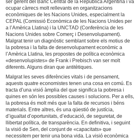
ser gerent del Banc Central de la República Argentina i va
ocupar càrrecs molt rellevants en organitzacions
econòmiques de les Nacions Unides, especialment la
CEPAL (Comissió Econòmica de les Nacions Unides per
a l’Amèrica Llatina) i la UNCTAD (Conferència de les
Nacions Unides sobre Comerç i Desenvolupament).
Malgrat tenir un diagnòstic semblant sobre els motius de
la pobresa i la falta de desenvolupament econòmic a
l’Amèrica Llatina, les propostes de política econòmica
«desenvolupistes» de Frank i Prebisch van ser molt
diferents. Alguns diran que antitètiques.
Malgrat les seves diferències vitals i de pensament,
aquests quatre economistes tenen una cosa en comú. Es
tracta d’una visió àmplia del que significa la pobresa i
quines en són les possibles causes i solucions. Per a ells,
la pobresa és molt més que la falta de recursos i béns
materials. Entre altres, és una qüestió de justícia,
d’igualtat d’oportunitats, d’educació, de seguretat, de
llibertat política, de transparència. En definitiva, i seguint
la visió de Sen, del conjunt de «capacitats» que
necessitem per tenir una bona vida. La visió econòmica