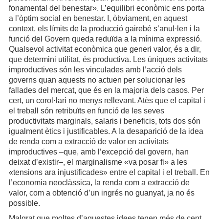
fonamental del benestar». L’equilibri econòmic ens porta
a l’òptim social en benestar. I, òbviament, en aquest
context, els límits de la producció gairebé s’anul·len i la
funció del Govern queda reduïda a la mínima expressió.
Qualsevol activitat econòmica que generi valor, és a dir,
que determini utilitat, és productiva. Les úniques activitats
improductives són les vinculades amb l’acció dels
governs quan aquests no actuen per solucionar les
fallades del mercat, que és en la majoria dels casos. Per
cert, un corol·lari no menys rellevant. Atès que el capital i
el treball són retribuïts en funció de les seves
productivitats marginals, salaris i beneficis, tots dos són
igualment ètics i justificables. A la desaparició de la idea
de renda com a extracció de valor en activitats
improductives –que, amb l’excepció del govern, han
deixat d’existir–, el marginalisme «va posar fi» a les
«tensions ara injustificades» entre el capital i el treball. En
l’economia neoclàssica, la renda com a extracció de
valor, com a obtenció d’un ingrés no guanyat, ja no és
possible.
Malgrat que moltes d’aquestes idees tenen més de cent