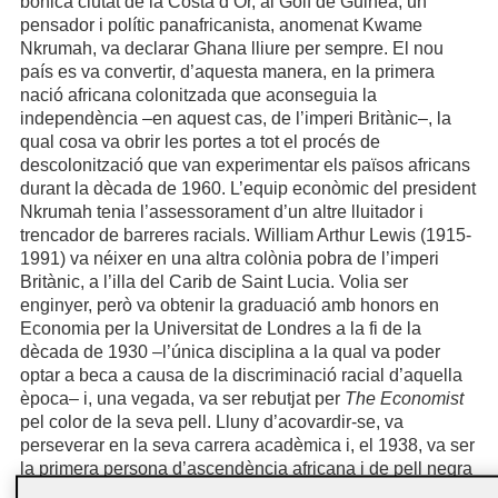
bonica ciutat de la Costa d’Or, al Golf de Guinea, un
pensador i polític panafricanista, anomenat Kwame
Nkrumah, va declarar Ghana lliure per sempre. El nou
país es va convertir, d’aquesta manera, en la primera
nació africana colonitzada que aconseguia la
independència –en aquest cas, de l’imperi Britànic–, la
qual cosa va obrir les portes a tot el procés de
descolonització que van experimentar els països africans
durant la dècada de 1960. L’equip econòmic del president
Nkrumah tenia l’assessorament d’un altre lluitador i
trencador de barreres racials. William Arthur Lewis (1915-
1991) va néixer en una altra colònia pobra de l’imperi
Britànic, a l’illa del Carib de Saint Lucia. Volia ser
enginyer, però va obtenir la graduació amb honors en
Economia per la Universitat de Londres a la fi de la
dècada de 1930 –l’única disciplina a la qual va poder
optar a beca a causa de la discriminació racial d’aquella
època– i, una vegada, va ser rebutjat per
The Economist
pel color de la seva pell. Lluny d’acovardir-se, va
perseverar en la seva carrera acadèmica i, el 1938, va ser
la primera persona d’ascendència africana i de pell negra
que va ser nomenada professora a la prestigiosa London