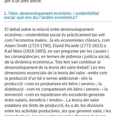
per a un altre article.
1. Valor, desenvolupament econòmic, i sostenibilitat
social: què ens diu l’anàlisi econòmica?
El debat sobre la relació entre desenvolupament
econòmic i sostenibilitat social és pràcticament tan vell
com l’economia mateix. Ja els economistes clàssics, com
Adam Smith (1723-1790), David Ricardo (1772-1823) o
Karl Marx (1818-1883), es van preguntar per les causes i
les conseqüències, en termes de pobresa i justícia social,
de la dinàmica econòmica. Tots tres van contribuir al
desenvolupament de la
teoria del valor-treball
. Les tres
dimensions essencials de la teoria del valor –entès com
la producció d’un bé o servei addicional– són la
producció –com es produeixen els béns i serveis–, la
distribució –com es comparteixen els béns i serveis– i la
reinversió –com es reparteixen els excedents generats
entre salaris, beneficis i rendes–. La teoria del valor
estableix els límits de producció, és a dir, les divisions
entre les activitats productives, les que generen valor, i les