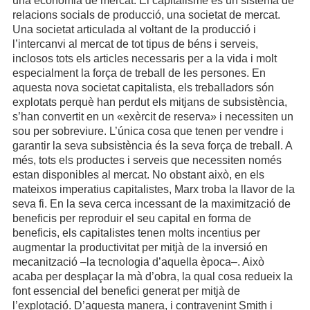
una economia de mercat. El capitalisme és un sistema de
relacions socials de producció, una societat de mercat.
Una societat articulada al voltant de la producció i
l’intercanvi al mercat de tot tipus de béns i serveis,
inclosos tots els articles necessaris per a la vida i molt
especialment la força de treball de les persones. En
aquesta nova societat capitalista, els treballadors són
explotats perquè han perdut els mitjans de subsistència,
s’han convertit en un «exèrcit de reserva» i necessiten un
sou per sobreviure. L’única cosa que tenen per vendre i
garantir la seva subsistència és la seva força de treball. A
més, tots els productes i serveis que necessiten només
estan disponibles al mercat. No obstant això, en els
mateixos imperatius capitalistes, Marx troba la llavor de la
seva fi. En la seva cerca incessant de la maximització de
beneficis per reproduir el seu capital en forma de
beneficis, els capitalistes tenen molts incentius per
augmentar la productivitat per mitjà de la inversió en
mecanització –la tecnologia d’aquella època–. Això
acaba per desplaçar la mà d’obra, la qual cosa redueix la
font essencial del benefici generat per mitjà de
l’explotació. D’aquesta manera, i contravenint Smith i