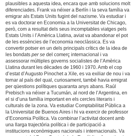
plausibles a aquesta idea, encara que amb solucions molt
diferenciades. Frank va néixer a Berlín i la seva família va
emigrar als Estats Units fugint del nazisme. Va estudiar i
es va doctorar en Economia a la Universitat de Chicago,
però, com a resultat dels seus incomptables viatges pels
Estats Units i l’Amèrica Llatina, aviat va abandonar el pot
de les essències de l’economia neoclàssica. Es va
convertir potser en un dels principals crítics de la idea de
les bondats
per se
del comerç internacional i va
assessorar múltiples governs socialistes de l’Amèrica
Llatina durant les dècades de 1960 i 1970. Amb el cop
d’estat d’Augusto Pinochet a Xile, es va exiliar de nou i va
tornar al país del qual, curiosament, també havia emigrat
per qüestions polítiques quaranta anys abans. Raúl
Prebisch va néixer a Tucumán, al nord de l’Argentina, en
el si d’una família important en els cercles literaris i
culturals de la zona. Va estudiar Comptabilitat Pública a
la Universitat de Buenos Aires i hi va exercir de professor
d’Economia Política. Va combinar l’activitat docent amb
una llarga trajectòria política i de participació a
institucions econòmiques nacionals i internacionals. Va