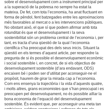
sobre el desenvolupament com a instrument principal per
a la superació de la pobresa no sempre ha estat la
mateixa. De fet, com tota l’economia, ha anat fluctuant en
forma de pèndol, fent batzegades entre les aproximacions
més favorables al mercat o a les intervencions públiques.
No obstant això, el que sí que podem afirmar amb tota
rotunditat és que el desenvolupament i la seva
sostenibilitat són un problema central de l’economia i, per
tant, es tracta d’una qüestió de la qual l’economia
científica s’ha preocupat des dels seus inicis. Situant la
qüestió en els termes d’aquest article, per respondre la
pregunta de si és possible el desenvolupament econòmic
i social sostenible i, en concret, de si els objectius de
desenvolupament sostenible (d’ara endavant, ODS)
encaixen bé i poden ser d’utilitat per aconseguir-ne el
propòsit, haurem de girar la mirada cap a l’economia.
Com ens ensenya la trajectòria i la vida d’aquests quatre,
i molts altres, grans economistes que s’han preocupat i es
preocupen pel desenvolupament, no és possible aïllar la
bona economia de l’equació del desenvolupament
sostenible. És evident que, per aconseguir una meta tan