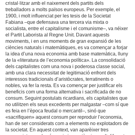
cristal·litzar amb el naixement dels partits dels
treballadors a molts països europeus. Per exemple, el
1900, i molt influenciat per les tesis de la Societat
Fabiana –que defensava una tercera via mixta o
socialista, entre el capitalisme i el comunisme–, va néixer
el Partit Laborista al Regne Unit. Davant aquests
moviments, i en uns moments de gran expansió de les
ciències naturals i matemàtiques, es va començar a forjar
la idea d’una nova economia amb base matemàtica, lluny
de la «literatura de l’economia política». La consolidació
dels capitalistes com una nova i poderosa classe social,
amb una clara necessitat de legitimació enfront dels
interessos tradicionals d’aristòcrates, terratinents o
nobles, va fer la resta. Es va començar per justificar els
beneficis com una forma alternativa i sacrificada de no
consum. Seguint postulats ricardians, els capitalistes que
no utilitzen els seus excedents per malgastar –com sí que
es feia en l’època feudal o mercantil–, sinó que
«sacrifiquen» aquest consum per reproduir l’economia,
han de ser considerats com a elements no explotadors de
la societat. En aquest context, van aparèixer tres