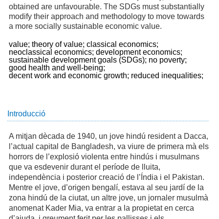
obtained are unfavourable. The SDGs must substantially
modify their approach and methodology to move towards
a more socially sustainable economic value.
value;
theory of value;
classical economics;
neoclassical economics;
development economics;
sustainable development goals (SDGs);
no poverty;
good health and well-being;
decent work and economic growth;
reduced inequalities;
Introducció
A mitjan dècada de 1940, un jove hindú resident a Dacca,
l’actual capital de Bangladesh, va viure de primera mà els
horrors de l’explosió violenta entre hindús i musulmans
que va esdevenir durant el període de lluita,
independència i posterior creació de l’Índia i el Pakistan.
Mentre el jove, d’origen bengalí, estava al seu jardí de la
zona hindú de la ciutat, un altre jove, un jornaler musulmà
anomenat Kader Mia, va entrar a la propietat en cerca
d’ajuda, i greument ferit per les pallisses i els