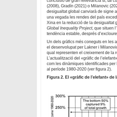
conclusió de gran rellevància si, tal 
(2008), Gradín (2021) o Milanovic (202
desigualtat global canviarà de signe a
una vegada les rendes del país excede
Xina en la reducció de la desigualtat 
Global Inequality Project
, que situen 
tendència estable, després d’excloure l
Un dels gràfics més coneguts en les anà
el desenvolupat per Lakner i Milanovic
qual representen el creixement de la 
L’actualització del «gràfic de l’elefan
com les dinàmiques identificades per 
al període 1980-2020 (ver figura 2).
Figura 2. El «gràfic de l’elefant» de