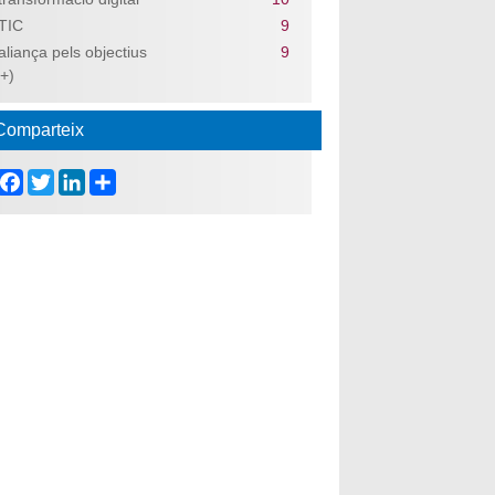
TIC
9
aliança pels objectius
9
(+)
Comparteix
Facebook
Twitter
LinkedIn
Share