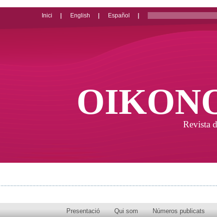
Inici
English
Español
OIKON
Revista d
Presentació
Qui som
Números publicats