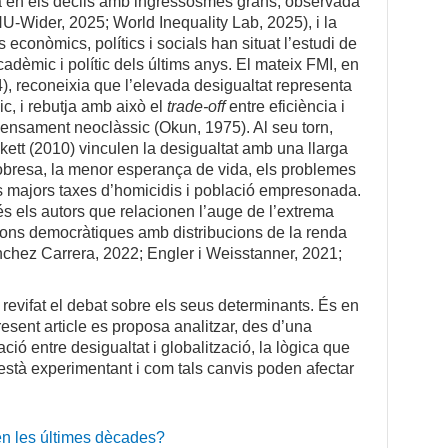
a en els decils amb ingressosmés grans, observada
NU-Wider, 2025; World Inequality Lab, 2025), i la
econòmics, polítics i socials han situat l’estudi de
cadèmic i polític dels últims anys. El mateix FMI, en
4), reconeixia que l’elevada desigualtat representa
c, i rebutja amb això el
trade-off
entre eficiència i
 pensament neoclàssic (Okun, 1975). Al seu torn,
ckett (2010) vinculen la desigualtat amb una llarga
pobresa, la menor esperança de vida, els problemes
es majors taxes d’homicidis i població empresonada.
és els autors que relacionen l’auge de l’extrema
ucions democràtiques amb distribucions de la renda
nchez Carrera, 2022; Engler i Weisstanner, 2021;
a revifat el debat sobre els seus determinants. És en
resent article es proposa analitzar, des d’una
ació entre desigualtat i globalització, la lògica que
està experimentant i com tals canvis poden afectar
en les últimes dècades?