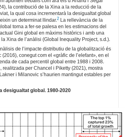
com apunten treballs com ara els d’Anand i Segal
4), la contribució de la Xina a la reducció de la
viat, la qual cosa incrementarà la desigualtat global
2
ixin un determinat llindar.
La rellevància de la
global torna a fer-se palesa en les estimacions del
l’actual Gini global en màxims històrics i amb una
a Xina de l’anàlisi (Global Inequality Project, s.d.).
lisis de l’impacte distributiu de la globalització és
 (2016), conegut com el «gràfic de l’elefant», en el
renda de cada percentil global entre 1988 i 2008.
t», realitzada per Chancel i Piketty (2021), mostra
Lakner i Milanovic s’haurien mantingut estables per
 la desigualtat global. 1980-2020