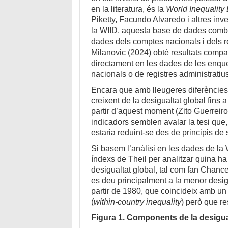
en la literatura, és la
World Inequalit
Piketty, Facundo Alvaredo i altres inv
la WIID, aquesta base de dades combi
dades dels comptes nacionals i dels reg
Milanovic (2024) obté resultats comp
directament en les dades de les enqu
nacionals o de registres administratius 
Encara que amb lleugeres diferències,
creixent de la desigualtat global fins a
partir d’aquest moment (Zito Guerreiro
indicadors semblen avalar la tesi que,
estaria reduint-se des de principis de 
Si basem l’anàlisi en les dades de la 
índexs de Theil per analitzar quina ha
desigualtat global, tal com fan Chance
es deu principalment a la menor desigu
partir de 1980, que coincideix amb un
(
within-country inequality
) però que re
Figura 1. Components de la desigual