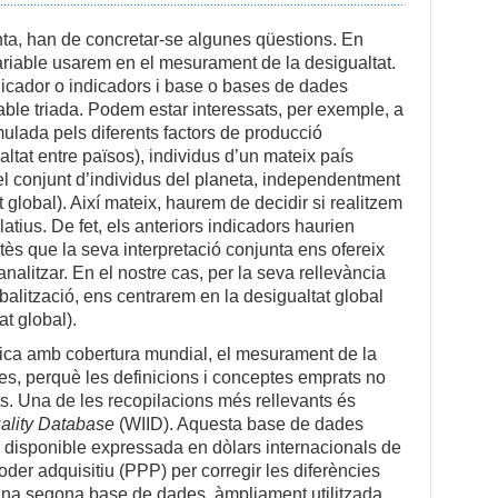
a, han de concretar-se algunes qüestions. En
variable usarem en el mesurament de la desigualtat.
dicador o indicadors i base o bases de dades
iable triada. Podem estar interessats, per exemple, a
mulada pels diferents factors de producció
altat entre països), individus d’un mateix país
 el conjunt d’individus del planeta, independentment
t global). Així mateix, haurem de decidir si realitzem
atius. De fet, els anteriors indicadors haurien
ès que la seva interpretació conjunta ens ofereix
alitzar. En el nostre cas, per la seva rellevància
obalització, ens centrarem en la desigualtat global
at global).
ica amb cobertura mundial, el mesurament de la
tes, perquè les definicions i conceptes emprats no
ts. Una de les recopilacions més rellevants és
ality Database
(WIID). Aquesta base de dades
 disponible expressada en dòlars internacionals de
oder adquisitiu (PPP) per corregir les diferències
 Una segona base de dades, àmpliament utilitzada