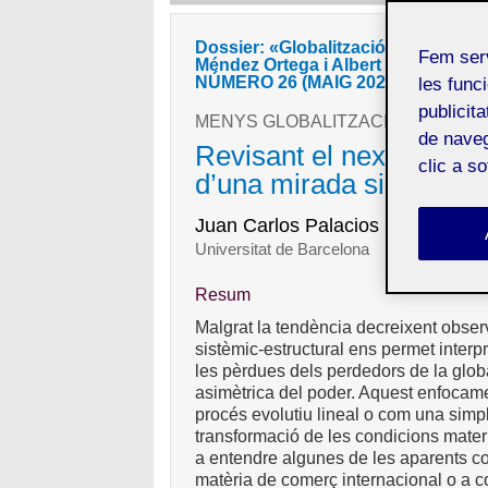
Dossier: «Globalització econòmica: 
Fem ser
Méndez Ortega i Albert Puig Gómez
NÚMERO 26 (MAIG 2026)
les funci
publicit
MENYS GLOBALITZACIÓ, MENYS 
de naveg
Revisant el nexe entre d
clic a s
d’una mirada sistèmic-e
Juan Carlos Palacios Cívico
Universitat de Barcelona
Resum
Malgrat la tendència decreixent obser
sistèmic-estructural ens permet interp
les pèrdues dels perdedors de la globa
asimètrica del poder. Aquest enfocame
procés evolutiu lineal o com una simpl
transformació de les condicions mate
a entendre algunes de les aparents c
matèria de comerç internacional o a c