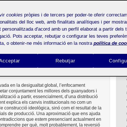
reconfiguració i reptes» coordinat per Carles
vir
cookies
pròpies i de tercers per poder-te oferir correcta
onalitats del lloc web, amb finalitats analítiques i per mostra
at personalitzada d'acord amb un perfil elaborat a partir dels 
DESIGUALTAT?
ació. Pots acceptar, rebutjar o configurar les teves preferèn
esigualtat i globalització des
ota, o obtenir-ne més informació en la nostra
política de coo
structural
Acceptar
Rebutjar
Configu
vada en la desigualtat global, l’enfocament
retar conjuntament les millores dels guanyadors i
lització a partir, essencialment, d’una distribució
nt explica els canvis institucionals no com un
e construcció ideològica, sinó com el resultat de la
rials de producció. Una aproximació que ens ajuda
ontradiccions que estem presenciant actualment en
omprendre per què, molt probablement, la reversió