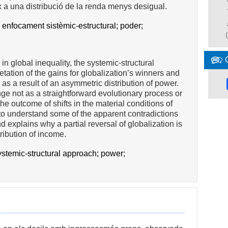
x a una distribució de la renda menys desigual.
;
enfocament sistèmic-estructural;
poder;
 global inequality, the systemic-structural
tation of the gains for globalization’s winners and
y as a result of an asymmetric distribution of power.
ge not as a straightforward evolutionary process or
the outcome of shifts in the material conditions of
to understand some of the apparent contradictions
nd explains why a partial reversal of globalization is
tribution of income.
ystemic-structural approach;
power;