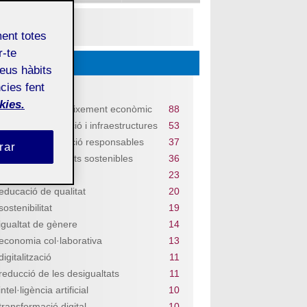
PDF
ment totes
r-te
Descobriu...
teus hàbits
cies fent
Temes
kies.
treball digne i creixement econòmic
88
indústria, innovació i infraestructures
53
consum i producció responsables
37
rar
ciutats i comunitats sostenibles
36
salut i benestar
23
educació de qualitat
20
sostenibilitat
19
igualtat de gènere
14
economia col·laborativa
13
digitalització
11
reducció de les desigualtats
11
intel·ligència artificial
10
transformació digital
10