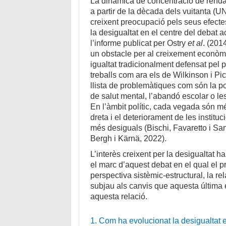
La dinàmica de concentració de rend
a partir de la dècada dels vuitanta (U
creixent preocupació pels seus efectes 
la desigualtat en el centre del debat a
l’informe publicat per Ostry
et al
. (201
un obstacle per al creixement econòmi
igualtat tradicionalment defensat pel
treballs com ara els de Wilkinson i Pi
llista de problemàtiques com són la 
de salut mental, l’abandó escolar o l
En l’àmbit polític, cada vegada són m
dreta i el deteriorament de les instit
més desiguals (Bischi, Favaretto i Sa
Bergh i Kärnä, 2022).
L’interès creixent per la desigualtat h
el marc d’aquest debat en el qual el p
perspectiva sistèmic-estructural, la rel
subjau als canvis que aquesta última 
aquesta relació.
1. Com ha evolucionat la desigualtat 