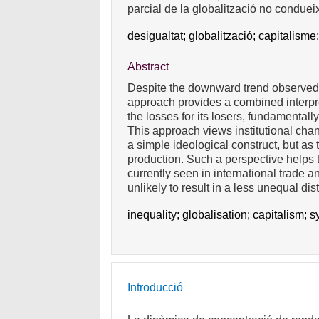
parcial de la globalització no conduei
desigualtat;
globalització;
capitalisme
Abstract
Despite the downward trend observed in
approach provides a combined interpre
the losses for its losers, fundamentall
This approach views institutional chan
a simple ideological construct, but as 
production. Such a perspective helps 
currently seen in international trade a
unlikely to result in a less unequal dis
inequality;
globalisation;
capitalism;
s
Introducció