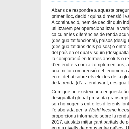
Abans de respondre a aquesta pregunt
primer lloc, decidir quina dimensió i 
A continuació, hem de decidir quin in
utilitzarem per operacionalitzar la var
calcular les diferències de renda acu
(desigualtat funcional), països (desigu
(desigualtat dins dels països) o entre
del país en el qual visquin (desigualta
la comparació en termes absoluts o rel
d’entendre’s com a complementaris, at
una millor comprensió del fenomen a an
en el debat sobre els efectes de la gl
de la renda (d’ara endavant, desigualt
Com que no existeix una enquesta ún
desigualtat global presenta grans rep
són homogenis entre les diferents fon
l’elaborada per la
World Income Inequ
proporciona informació sobre la renda
2017, ajustats mitjançant paritats de p
en els nivells de preus entre països.