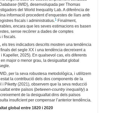
y Database
(WID), desenvolupada per Thomas
estigadors del World Inequality Lab. A diferència de
na informació procedent d’enquestes de llars amb
1
istres fiscals i administratius.
Finalment,
arables, encara que les seves estimacions es basen
estes, sense recórrer a dades de comptes
i fiscals.
 els tres indicadors descrits mostren una tendència
 finals del segle
XX
i una tendència decreixent a
 i Kapeller, 2025). En qualsevol cas, els diferents
 en major o menor grau, la desigualtat global
segle.
WID, per la seva robustesa metodològica, i utilitzem
 estat la contribució dels dos components de la
l i Piketty (2021), observem que la seva reducció
altat entre països (
between-country inequality
) a
 creixement de la desigualtat dins dels països
sulta insuficient per compensar l’anterior tendència.
tat global entre 1820 i 2020